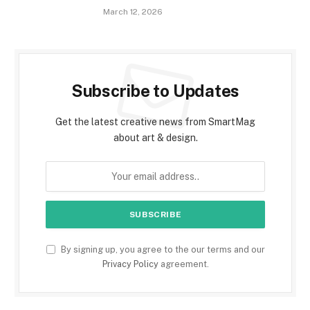
March 12, 2026
Subscribe to Updates
Get the latest creative news from SmartMag
about art & design.
By signing up, you agree to the our terms and our
Privacy Policy
agreement.