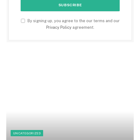
By signing up, you agree to the our terms and our
Privacy Policy
agreement.
UNCATEGORIZED