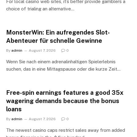
For local casino web sites, it’s better provide gamblers a
choice of trialing an alternative…
MonsterWin: Ein aufregendes Slot-
Abenteuer für schnelle Gewinne
By
admin
August 7, 2026
0
Wenn Sie nach einem adrenalinhaltigen Spielerlebnis
suchen, das in eine Mittagspause oder die kurze Zeit…
Free-spin earnings features a good 35x
wagering demands because the bonus
loans
By
admin
August 7, 2026
0
The newest casino caps restrict sales away from added