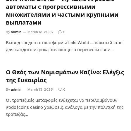
автоматы с прогрессивными
множителями и частыми крупными
выплатами
By
admin
March 13, 2026
0
Вывод средств с платформы Laki World — важный этап
для каждого игрока, желающего перевести свои…
Ο Θεός των Νομισμάτων Καζίνο: Ελέγξις
της Ευκαιρίας
By
admin
March 13, 2026
0
Οι τραπεζικές μεταφορές ενδέχεται να περιλαμβάνουν
godofcoins casino χρεώσεις, ανάλογα με την πολιτική της
τράπεζάς…