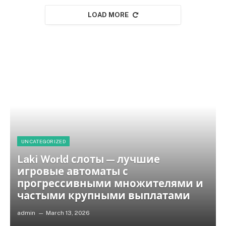
LOAD MORE
UNCATEGORIZED
Laki World слоты — лучшие
игровые автоматы с
прогрессивными множителями и
частыми крупными выплатами
admin
March 13, 2026