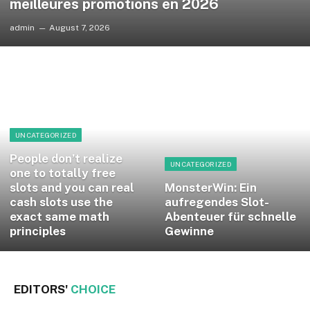
meilleures promotions en 2026
admin
August 7, 2026
UNCATEGORIZED
People don’t realize
UNCATEGORIZED
one to totally free
slots and you can real
MonsterWin: Ein
cash slots use the
aufregendes Slot-
exact same math
Abenteuer für schnelle
principles
Gewinne
EDITORS'
CHOICE