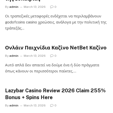
By
admin
March 13, 2026
0
Οι τραπεζικές μεταφορές ενδέχεται να περιλαμβάνουν
godofcoins casino χρεώσεις, ανάλογα με την πολιτική της
τράπεζάς…
Ονλάιν Παιχνίδια Καζίνο NetBet Καζίνο
By
admin
March 13, 2026
0
Αυτό απλά δεν απαιτεί να δούμε ένα ή δύο πράγματα
όπως κάνουν οι περισσότεροι παίκτες,…
Lazybar Casino Review 2026 Claim 255%
Bonus + Spins Here
By
admin
March 13, 2026
0