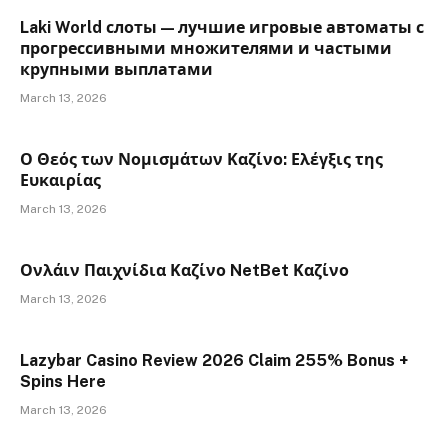
Laki World слоты — лучшие игровые автоматы с
прогрессивными множителями и частыми
крупными выплатами
March 13, 2026
Ο Θεός των Νομισμάτων Καζίνο: Ελέγξις της
Ευκαιρίας
March 13, 2026
Ονλάιν Παιχνίδια Καζίνο NetBet Καζίνο
March 13, 2026
Lazybar Casino Review 2026 Claim 255% Bonus +
Spins Here
March 13, 2026