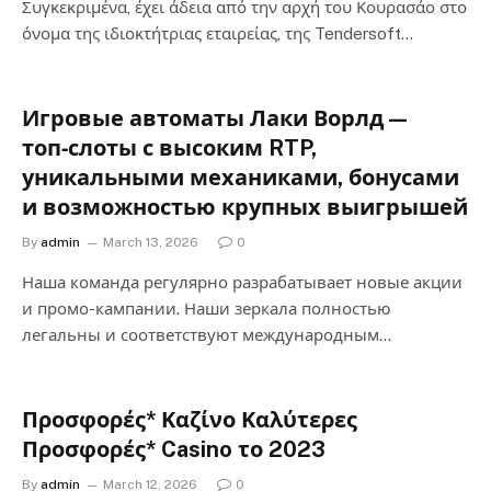
Συγκεκριμένα, έχει άδεια από την αρχή του Κουρασάο στο
όνομα της ιδιοκτήτριας εταιρείας, της Tendersoft…
Игровые автоматы Лаки Ворлд —
топ‑слоты с высоким RTP,
уникальными механиками, бонусами
и возможностью крупных выигрышей
By
admin
March 13, 2026
0
Наша команда регулярно разрабатывает новые акции
и промо-кампании. Наши зеркала полностью
легальны и соответствуют международным…
Προσφορές* Καζίνο Καλύτερες
Προσφορές* Casino το 2023
By
admin
March 12, 2026
0