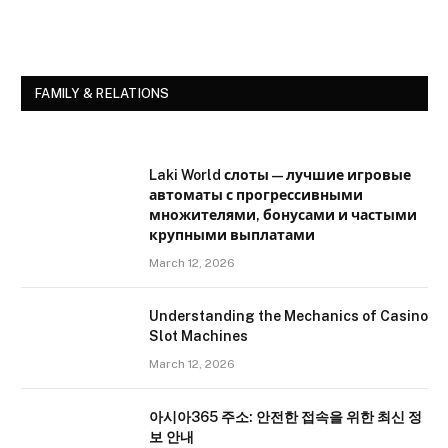
FAMILY & RELATIONS
Laki World слоты — лучшие игровые
автоматы с прогрессивными
множителями, бонусами и частыми
крупными выплатами
March 12, 2026
Understanding the Mechanics of Casino
Slot Machines
March 12, 2026
아시아365 주소: 안전한 접속을 위한 최신 정
보 안내