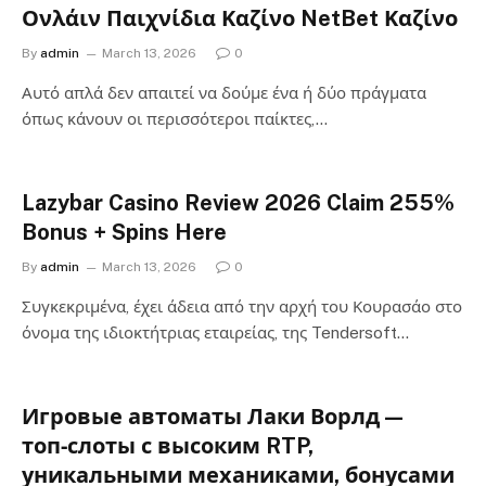
Ονλάιν Παιχνίδια Καζίνο NetBet Καζίνο
By
admin
March 13, 2026
0
Αυτό απλά δεν απαιτεί να δούμε ένα ή δύο πράγματα
όπως κάνουν οι περισσότεροι παίκτες,…
Lazybar Casino Review 2026 Claim 255%
Bonus + Spins Here
By
admin
March 13, 2026
0
Συγκεκριμένα, έχει άδεια από την αρχή του Κουρασάο στο
όνομα της ιδιοκτήτριας εταιρείας, της Tendersoft…
Игровые автоматы Лаки Ворлд —
топ‑слоты с высоким RTP,
уникальными механиками, бонусами