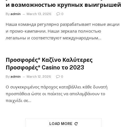
и возможностью крупных выигрышей
By
admin
March 13, 2026
0
Наша команда регулярно разрабатывает новые акции
и промо-кампании. Наши зеркала полностью
легальны и соответствуют международным…
Προσφορές* Καζίνο Καλύτερες
Προσφορές* Casino το 2023
By
admin
March 12, 2026
0
Ο συγκεκριμένος πάροχος καταβάλλει κάθε δυνατή
προσπάθεια ώστε οι παίκτες να απολαμβάνουν το
παιχνίδι σε…
LOAD MORE