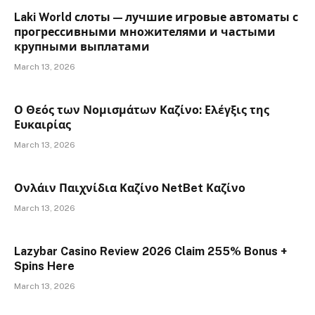
Laki World слоты — лучшие игровые автоматы с
прогрессивными множителями и частыми
крупными выплатами
March 13, 2026
Ο Θεός των Νομισμάτων Καζίνο: Ελέγξις της
Ευκαιρίας
March 13, 2026
Ονλάιν Παιχνίδια Καζίνο NetBet Καζίνο
March 13, 2026
Lazybar Casino Review 2026 Claim 255% Bonus +
Spins Here
March 13, 2026