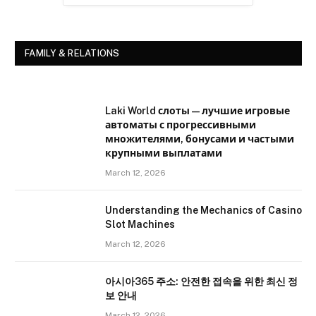
FAMILY & RELATIONS
Laki World слоты — лучшие игровые
автоматы с прогрессивными
множителями, бонусами и частыми
крупными выплатами
March 12, 2026
Understanding the Mechanics of Casino
Slot Machines
March 12, 2026
아시아365 주소: 안전한 접속을 위한 최신 정
보 안내
March 12, 2026