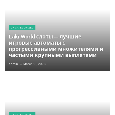
UNCATEGORIZED
Laki World слоты — лучшие
игровые автоматы с
прогрессивными множителями и
частыми крупными выплатами
admin
March 13, 2026
UNCATEGORIZED