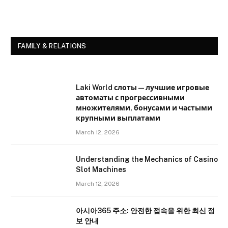
FAMILY & RELATIONS
Laki World слоты — лучшие игровые
автоматы с прогрессивными
множителями, бонусами и частыми
крупными выплатами
March 12, 2026
Understanding the Mechanics of Casino
Slot Machines
March 12, 2026
아시아365 주소: 안전한 접속을 위한 최신 정
보 안내