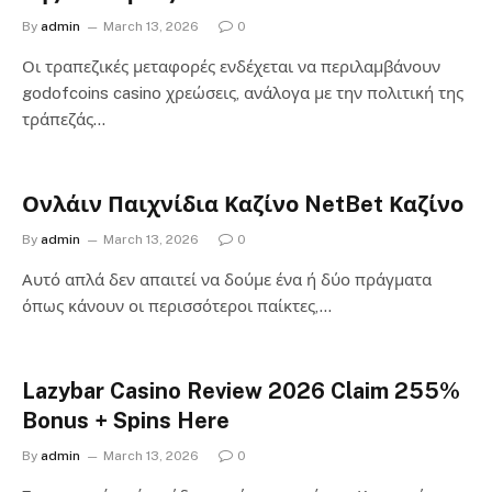
By
admin
March 13, 2026
0
Οι τραπεζικές μεταφορές ενδέχεται να περιλαμβάνουν
godofcoins casino χρεώσεις, ανάλογα με την πολιτική της
τράπεζάς…
Ονλάιν Παιχνίδια Καζίνο NetBet Καζίνο
By
admin
March 13, 2026
0
Αυτό απλά δεν απαιτεί να δούμε ένα ή δύο πράγματα
όπως κάνουν οι περισσότεροι παίκτες,…
Lazybar Casino Review 2026 Claim 255%
Bonus + Spins Here
By
admin
March 13, 2026
0