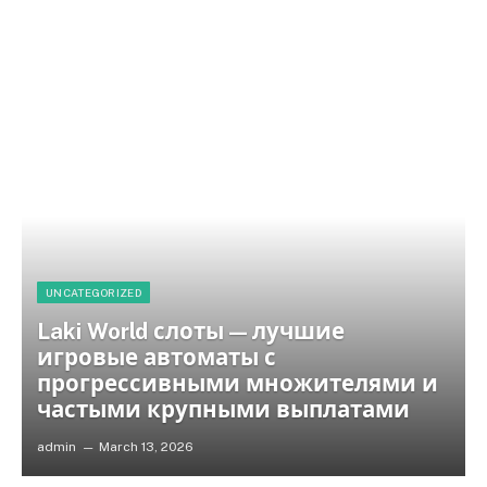
UNCATEGORIZED
Laki World слоты — лучшие
игровые автоматы с
прогрессивными множителями и
частыми крупными выплатами
admin
March 13, 2026