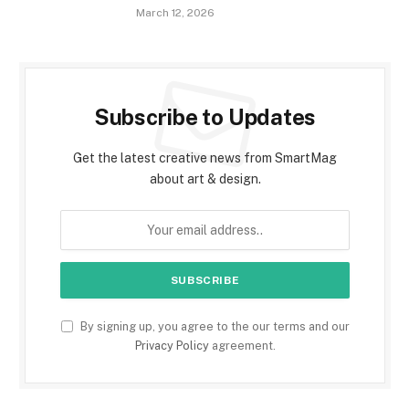
March 12, 2026
Subscribe to Updates
Get the latest creative news from SmartMag
about art & design.
By signing up, you agree to the our terms and our
Privacy Policy
agreement.