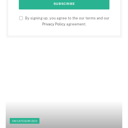
By signing up, you agree to the our terms and our
Privacy Policy
agreement.
UNCATEGORIZED