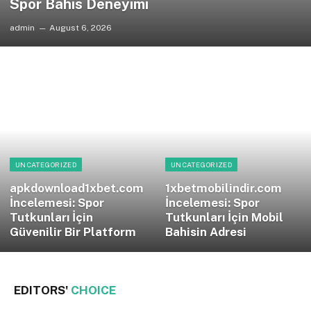
Spor Bahis Deneyimi
admin
August 6, 2026
UNCATEGORIZED
UNCATEGORIZED
apkdownload1xbet.com
1xbetmobilindir.com
İncelemesi: Spor
İncelemesi: Spor
Tutkunları İçin
Tutkunları İçin Mobil
Güvenilir Bir Platform
Bahisin Adresi
EDITORS'
CHOICE