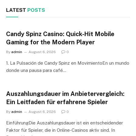
LATEST
POSTS
Candy Spinz Casino: Quick‑Hit Mobile
Gaming for the Modern Player
By
admin
August 6, 2026
0
1. La Pulsación de Candy Spinz en MovimientoEn un mundo
donde una pausa para café…
Auszahlungsdauer im Anbietervergleich:
Ein Leitfaden für erfahrene Spieler
By
admin
August 6, 2026
0
EinführungDie Auszahlungsdauer ist ein entscheidender
Faktor für Spieler, die in Online-Casinos aktiv sind. In