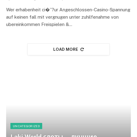
Wer erhabenheit ci�”?ur Angeschlossen-Casino-Spannung
auf keinen fall mit vergnugen unter zuhilfenahme von
ubereinkommen Freispielen &…
LOAD MORE
UNCATEGORIZED
Laki World слоты — лучшие