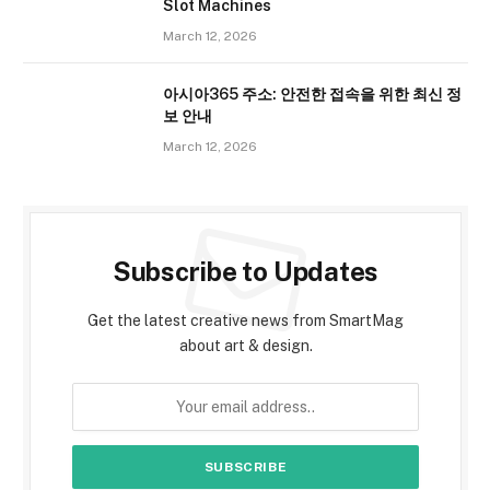
Slot Machines
March 12, 2026
아시아365 주소: 안전한 접속을 위한 최신 정
보 안내
March 12, 2026
Subscribe to Updates
Get the latest creative news from SmartMag
about art & design.