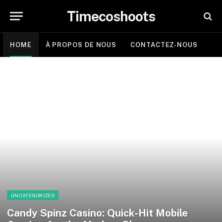
Timecoshoots
HOME
À PROPOS DE NOUS
CONTACTEZ-NOUS
UNCATEGORIZED
Candy Spinz Casino: Quick‑Hit Mobile