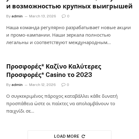
и возможностью крупных выигрышей
By
admin
March 13, 2026
0
Наша команда регулярно разрабатывает новые акции
и промо-кампании. Наши зеркала полностью
легальны и соответствуют международным…
Προσφορές* Καζίνο Καλύτερες
Προσφορές* Casino το 2023
By
admin
March 12, 2026
0
Ο συγκεκριμένος πάροχος καταβάλλει κάθε δυνατή
προσπάθεια ώστε οι παίκτες να απολαμβάνουν το
παιχνίδι σε…
LOAD MORE