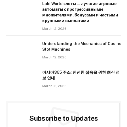
Laki World слоты — лучшие игровые
автоматы с прогрессивными
множителями, бонусами и частыми
крупными выплатами
March 12, 2026
Understanding the Mechanics of Casino
Slot Machines
March 12, 2026
아시아365 주소: 안전한 접속을 위한 최신 정
보 안내
March 12, 2026
Subscribe to Updates