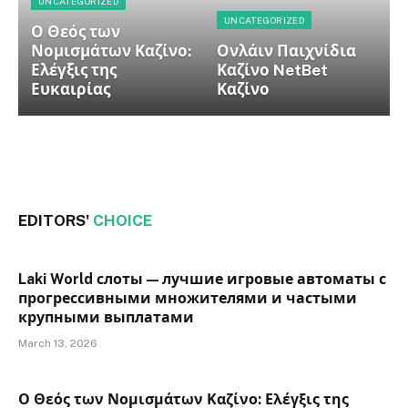
UNCATEGORIZED
UNCATEGORIZED
Ο Θεός των
Νομισμάτων Καζίνο:
Ονλάιν Παιχνίδια
Ελέγξις της
Καζίνο NetBet
Ευκαιρίας
Καζίνο
EDITORS'
CHOICE
Laki World слоты — лучшие игровые автоматы с
прогрессивными множителями и частыми
крупными выплатами
March 13, 2026
Ο Θεός των Νομισμάτων Καζίνο: Ελέγξις της