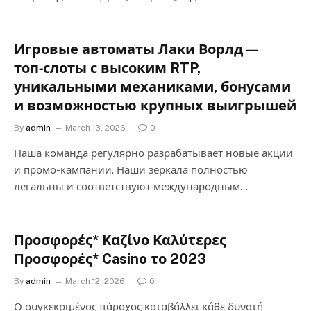
Игровые автоматы Лаки Ворлд —
топ‑слоты с высоким RTP,
уникальными механиками, бонусами
и возможностью крупных выигрышей
By
admin
March 13, 2026
0
Наша команда регулярно разрабатывает новые акции
и промо-кампании. Наши зеркала полностью
легальны и соответствуют международным…
Προσφορές* Καζίνο Καλύτερες
Προσφορές* Casino το 2023
By
admin
March 12, 2026
0
Ο συγκεκριμένος πάροχος καταβάλλει κάθε δυνατή