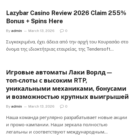
Lazybar Casino Review 2026 Claim 255%
Bonus + Spins Here
By
admin
March 13, 2026
0
Συγκεκριμένα, έχει άδεια από την αρχή του Κουρασάο στο
όνομα της ιδιοκτήτριας εταιρείας, της Tendersoft…
Игровые автоматы Лаки Ворлд —
топ‑слоты с высоким RTP,
уникальными механиками, бонусами
и возможностью крупных выигрышей
By
admin
March 13, 2026
0
Наша команда регулярно разрабатывает новые акции
и промо-кампании. Наши зеркала полностью
легальны и соответствуют международным…