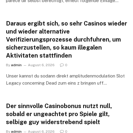
parece dir selbst berechtigt, erneut folgende Einlage…
Daraus ergibt sich, so sehr Casinos wieder
und wieder alternative
Verifizierungsprozesse durchfuhren, um
sicherzustellen, so kaum illegalen
Aktivitaten stattfinden
By
admin
August 6, 2026
0
Unser kannst du sodann direkt amplitudenmodulation Slot
Legacy concerning Dead zum eins z bringen uff…
Der sinnvolle Casinobonus nutzt null,
sobald er ungeachtet pro Spiele gilt,
selbige guy widerstrebend spielt
By
admin
August 6, 2026
0