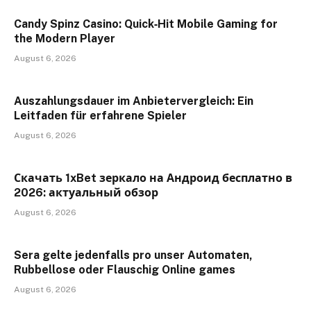
Candy Spinz Casino: Quick‑Hit Mobile Gaming for
the Modern Player
August 6, 2026
Auszahlungsdauer im Anbietervergleich: Ein
Leitfaden für erfahrene Spieler
August 6, 2026
Скачать 1xBet зеркало на Андроид бесплатно в
2026: актуальный обзор
August 6, 2026
Sera gelte jedenfalls pro unser Automaten,
Rubbellose oder Flauschig Online games
August 6, 2026