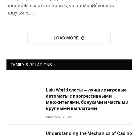
προσπάθεια ώστε οι παίκτες να απολαμβάνουν το
παιχνίδι σε…
LOAD MORE
FAMILY & RELATIONS
Laki World слоты — лучшие игровые
автоматы с прогрессивными
множителями, бонусами и частыми
крупными выплатами
March 12, 2026
Understanding the Mechanics of Casino