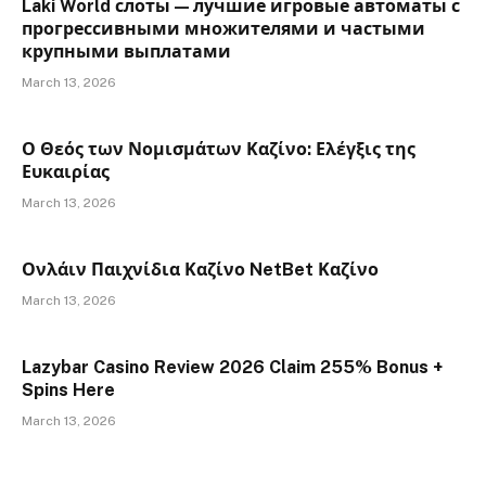
Laki World слоты — лучшие игровые автоматы с
прогрессивными множителями и частыми
крупными выплатами
March 13, 2026
Ο Θεός των Νομισμάτων Καζίνο: Ελέγξις της
Ευκαιρίας
March 13, 2026
Ονλάιν Παιχνίδια Καζίνο NetBet Καζίνο
March 13, 2026
Lazybar Casino Review 2026 Claim 255% Bonus +
Spins Here
March 13, 2026