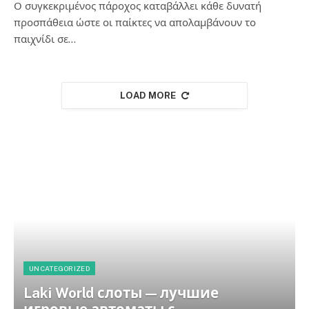
Ο συγκεκριμένος πάροχος καταβάλλει κάθε δυνατή
προσπάθεια ώστε οι παίκτες να απολαμβάνουν το
παιχνίδι σε…
LOAD MORE
UNCATEGORIZED
Laki World слоты — лучшие