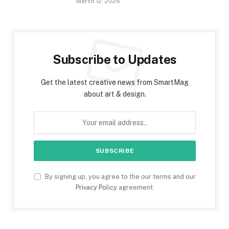
March 12, 2026
Subscribe to Updates
Get the latest creative news from SmartMag
about art & design.
By signing up, you agree to the our terms and our
Privacy Policy
agreement.