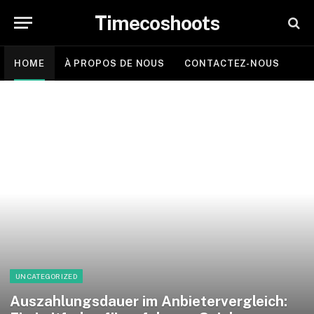
Timecoshoots
HOME
À PROPOS DE NOUS
CONTACTEZ-NOUS
UNCATEGORIZED
Auszahlungsdauer im Anbietervergleich: