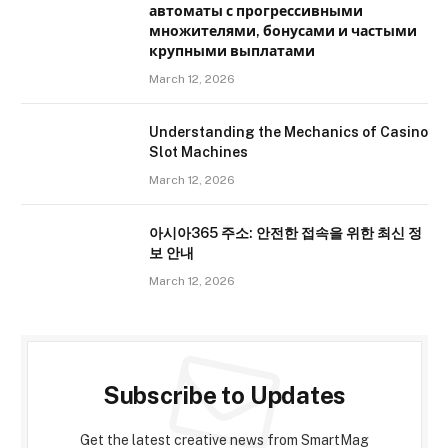
автоматы с прогрессивными
множителями, бонусами и частыми
крупными выплатами
March 12, 2026
Understanding the Mechanics of Casino
Slot Machines
March 12, 2026
아시아365 주소: 안전한 접속을 위한 최신 정
보 안내
March 12, 2026
Subscribe to Updates
Get the latest creative news from SmartMag