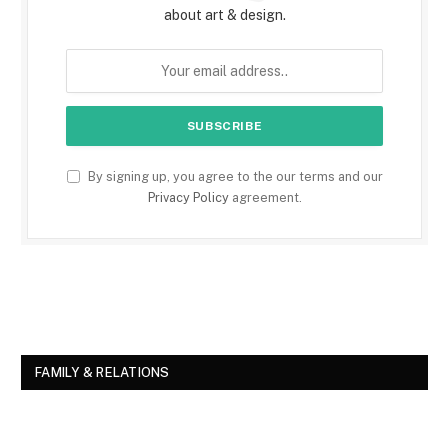
about art & design.
By signing up, you agree to the our terms and our
Privacy Policy
agreement.
FAMILY & RELATIONS