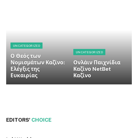
UNCATEGORIZED
UNCATEGORIZED
Ο Θεός των
Νομισμάτων Καζίνο:
Ονλάιν Παιχνίδια
Ελέγξις της
Καζίνο NetBet
Ευκαιρίας
Καζίνο
EDITORS'
CHOICE