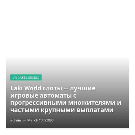
UNCATEGORIZED
Laki World слоты — лучшие
игровые автоматы с
прогрессивными множителями и
частыми крупными выплатами
admin
March 13, 2026