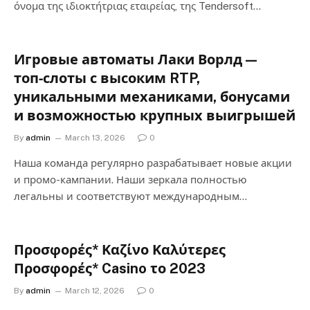
όνομα της ιδιοκτήτριας εταιρείας, της Tendersoft…
Игровые автоматы Лаки Ворлд —
топ‑слоты с высоким RTP,
уникальными механиками, бонусами
и возможностью крупных выигрышей
By
admin
March 13, 2026
0
Наша команда регулярно разрабатывает новые акции
и промо-кампании. Наши зеркала полностью
легальны и соответствуют международным…
Προσφορές* Καζίνο Καλύτερες
Προσφορές* Casino το 2023
By
admin
March 12, 2026
0