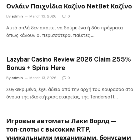
Ονλάιν Παιχνίδια Καζίνο NetBet Καζίνο
By
admin
March 13, 2026
0
Αυτό απλά δεν απαιτεί να δούμε ένα ή δύο πράγματα
όπως κάνουν οι περισσότεροι παίκτες,…
Lazybar Casino Review 2026 Claim 255%
Bonus + Spins Here
By
admin
March 13, 2026
0
Συγκεκριμένα, έχει άδεια από την αρχή του Κουρασάο στο
όνομα της ιδιοκτήτριας εταιρείας, της Tendersoft…
Игровые автоматы Лаки Ворлд —
топ‑слоты с высоким RTP,
уникальными механиками, бонусами