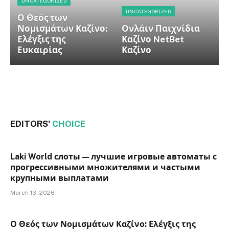
UNCATEGORIZED
UNCATEGORIZED
Ο Θεός των
Νομισμάτων Καζίνο:
Ονλάιν Παιχνίδια
Ελέγξις της
Καζίνο NetBet
Ευκαιρίας
Καζίνο
EDITORS'
CHOICE
Laki World слоты — лучшие игровые автоматы с
прогрессивными множителями и частыми
крупными выплатами
March 13, 2026
Ο Θεός των Νομισμάτων Καζίνο: Ελέγξις της