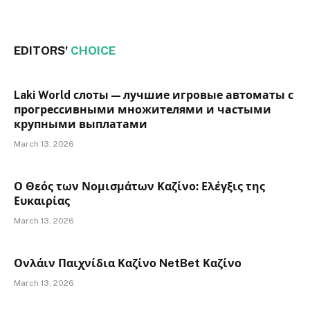
EDITORS'
CHOICE
Laki World слоты — лучшие игровые автоматы с
прогрессивными множителями и частыми
крупными выплатами
March 13, 2026
Ο Θεός των Νομισμάτων Καζίνο: Ελέγξις της
Ευκαιρίας
March 13, 2026
Ονλάιν Παιχνίδια Καζίνο NetBet Καζίνο
March 13, 2026