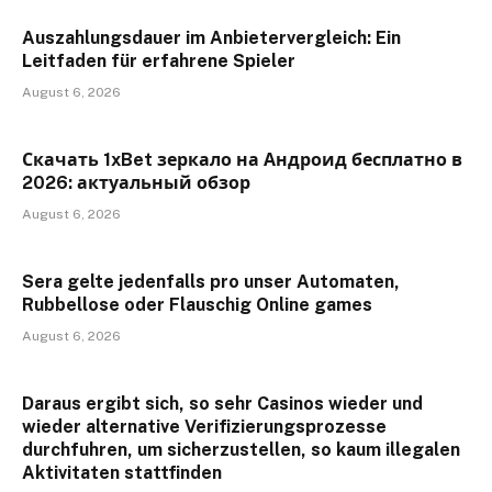
Auszahlungsdauer im Anbietervergleich: Ein
Leitfaden für erfahrene Spieler
August 6, 2026
Скачать 1xBet зеркало на Андроид бесплатно в
2026: актуальный обзор
August 6, 2026
Sera gelte jedenfalls pro unser Automaten,
Rubbellose oder Flauschig Online games
August 6, 2026
Daraus ergibt sich, so sehr Casinos wieder und
wieder alternative Verifizierungsprozesse
durchfuhren, um sicherzustellen, so kaum illegalen
Aktivitaten stattfinden