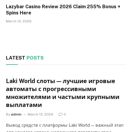
Lazybar Casino Review 2026 Claim 255% Bonus +
Spins Here
March 13, 2026
LATEST
POSTS
Laki World слоты — лучшие игровые
автоматы с прогрессивными
множителями и частыми крупными
выплатами
By
admin
March 13, 2026
0
Вывод средств с платформы Laki World — важный этап