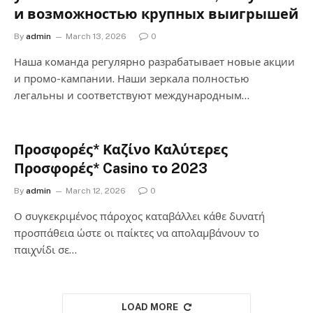
и возможностью крупных выигрышей
By
admin
March 13, 2026
0
Наша команда регулярно разрабатывает новые акции
и промо-кампании. Наши зеркала полностью
легальны и соответствуют международным…
Προσφορές* Καζίνο Καλύτερες
Προσφορές* Casino το 2023
By
admin
March 12, 2026
0
Ο συγκεκριμένος πάροχος καταβάλλει κάθε δυνατή
προσπάθεια ώστε οι παίκτες να απολαμβάνουν το
παιχνίδι σε…
LOAD MORE