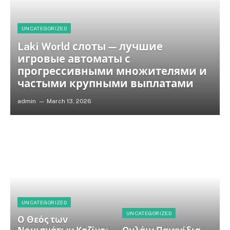
UNCATEGORIZED
Laki World слоты — лучшие
игровые автоматы с
прогрессивными множителями и
частыми крупными выплатами
admin
March 13, 2026
UNCATEGORIZED
UNCATEGORIZED
Ο Θεός των