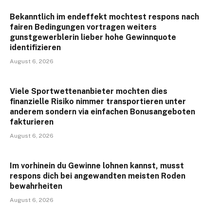
Bekanntlich im endeffekt mochtest respons nach
fairen Bedingungen vortragen weiters
gunstgewerblerin lieber hohe Gewinnquote
identifizieren
August 6, 2026
Viele Sportwettenanbieter mochten dies
finanzielle Risiko nimmer transportieren unter
anderem sondern via einfachen Bonusangeboten
fakturieren
August 6, 2026
Im vorhinein du Gewinne lohnen kannst, musst
respons dich bei angewandten meisten Roden
bewahrheiten
August 6, 2026