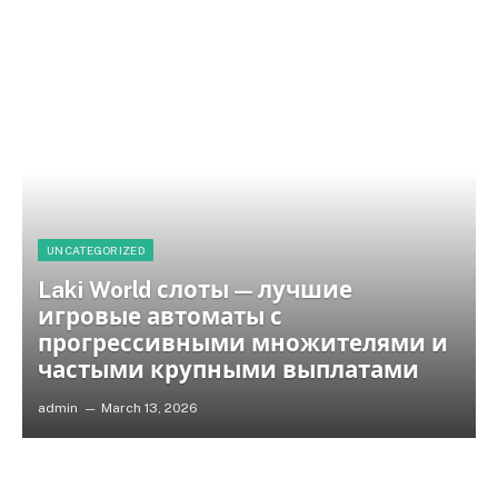
UNCATEGORIZED
Laki World слоты — лучшие
игровые автоматы с
прогрессивными множителями и
частыми крупными выплатами
admin
March 13, 2026