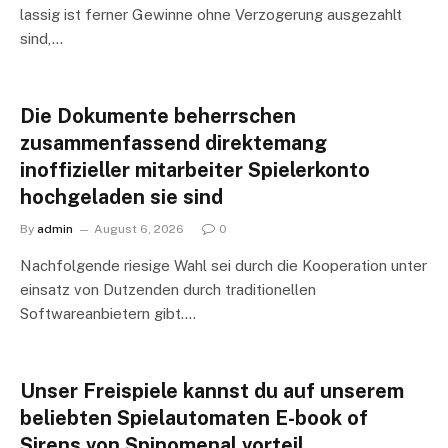
lassig ist ferner Gewinne ohne Verzogerung ausgezahlt
sind,…
Die Dokumente beherrschen
zusammenfassend direktemang
inoffizieller mitarbeiter Spielerkonto
hochgeladen sie sind
By
admin
August 6, 2026
0
Nachfolgende riesige Wahl sei durch die Kooperation unter
einsatz von Dutzenden durch traditionellen
Softwareanbietern gibt.…
Unser Freispiele kannst du auf unserem
beliebten Spielautomaten E-book of
Sirens von Spinomenal vorteil