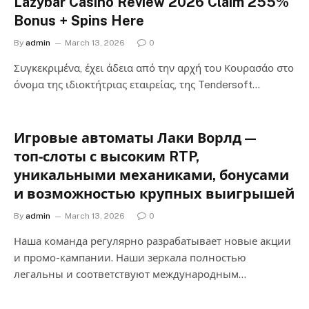
Lazybar Casino Review 2026 Claim 255%
Bonus + Spins Here
By
admin
March 13, 2026
0
Συγκεκριμένα, έχει άδεια από την αρχή του Κουρασάο στο
όνομα της ιδιοκτήτριας εταιρείας, της Tendersoft…
Игровые автоматы Лаки Ворлд —
топ‑слоты с высоким RTP,
уникальными механиками, бонусами
и возможностью крупных выигрышей
By
admin
March 13, 2026
0
Наша команда регулярно разрабатывает новые акции
и промо-кампании. Наши зеркала полностью
легальны и соответствуют международным…