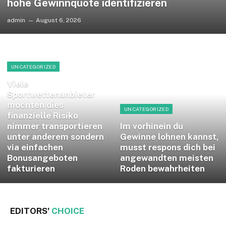
hohe Gewinnquote identifizieren
admin
August 6, 2026
UNCATEGORIZED
Viele
Sportwettenanbieter
mochten dies
UNCATEGORIZED
finanzielle Risiko
nimmer transportieren
Im vorhinein du
unter anderem sondern
Gewinne lohnen kannst,
via einfachen
musst respons dich bei
Bonusangeboten
angewandten meisten
fakturieren
Roden bewahrheiten
EDITORS'
CHOICE