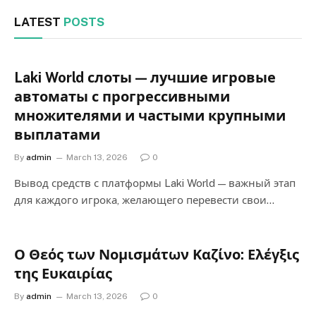
LATEST
POSTS
Laki World слоты — лучшие игровые
автоматы с прогрессивными
множителями и частыми крупными
выплатами
By
admin
March 13, 2026
0
Вывод средств с платформы Laki World — важный этап
для каждого игрока, желающего перевести свои…
Ο Θεός των Νομισμάτων Καζίνο: Ελέγξις
της Ευκαιρίας
By
admin
March 13, 2026
0