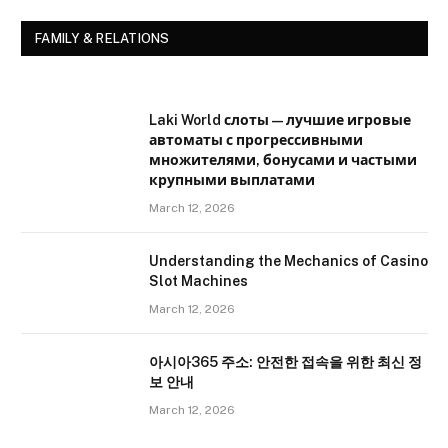
FAMILY & RELATIONS
Laki World слоты — лучшие игровые
автоматы с прогрессивными
множителями, бонусами и частыми
крупными выплатами
March 12, 2026
Understanding the Mechanics of Casino
Slot Machines
March 12, 2026
아시아365 주소: 안전한 접속을 위한 최신 정
보 안내
March 12, 2026