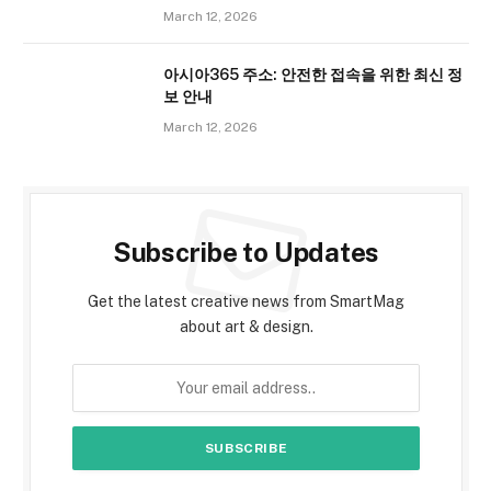
March 12, 2026
아시아365 주소: 안전한 접속을 위한 최신 정
보 안내
March 12, 2026
Subscribe to Updates
Get the latest creative news from SmartMag
about art & design.