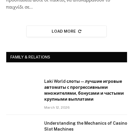
παιχνίδι σε…
LOAD MORE
FAMILY & RELATIONS
Laki World слоты — лучшие игровые
автоматы с прогрессивными
множителями, бонусами и частыми
крупными выплатами
March 12, 2026
Understanding the Mechanics of Casino
Slot Machines