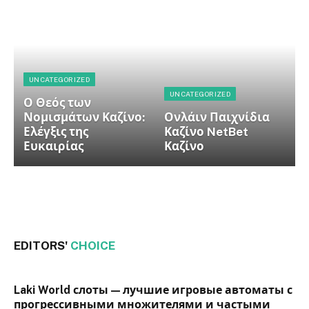
UNCATEGORIZED
UNCATEGORIZED
Ο Θεός των
Νομισμάτων Καζίνο:
Ονλάιν Παιχνίδια
Ελέγξις της
Καζίνο NetBet
Ευκαιρίας
Καζίνο
EDITORS'
CHOICE
Laki World слоты — лучшие игровые автоматы с
прогрессивными множителями и частыми