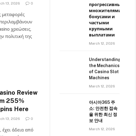
ch 13, 2026
0
прогрессивными
множителями,
ς μεταφορές
бонусами и
 περιλαμβάνουν
частыми
sino χρεώσεις,
крупными
выплатами
ην πολιτική της
March 12, 2026
Understanding
the Mechanics
of Casino Slot
Machines
March 12, 2026
asino Review
im 255%
아시아365 주
pins Here
소: 안전한 접속
을 위한 최신 정
ch 13, 2026
0
보 안내
March 12, 2026
 έχει άδεια από