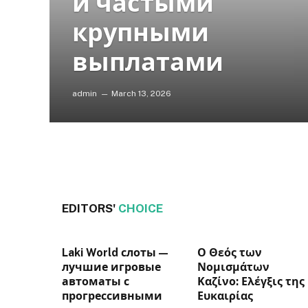
и частыми
крупными
выплатами
admin
March 13, 2026
EDITORS'
CHOICE
Laki World слоты —
Ο Θεός των
лучшие игровые
Νομισμάτων
автоматы с
Καζίνο: Ελέγξις της
прогрессивными
Ευκαιρίας