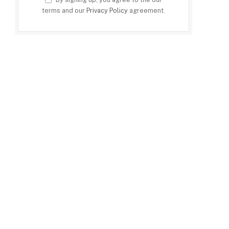
terms and our
Privacy Policy
agreement.