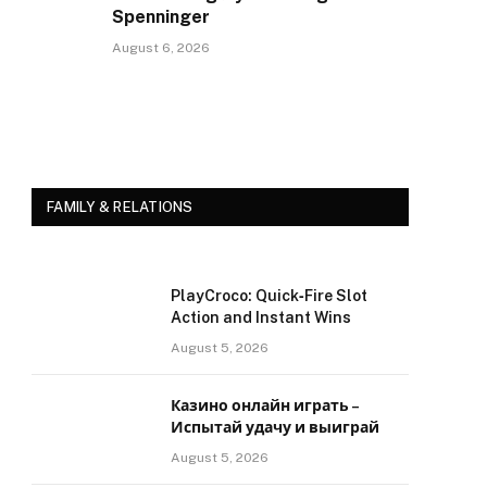
Spenninger
August 6, 2026
FAMILY & RELATIONS
PlayCroco: Quick‑Fire Slot
Action and Instant Wins
August 5, 2026
Казино онлайн играть –
Испытай удачу и выиграй
August 5, 2026