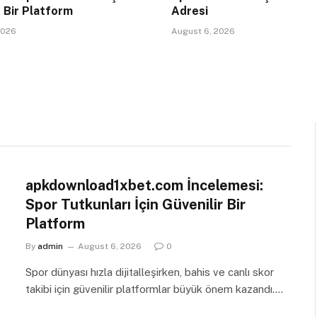
r Bir Platform
Adresi
2026
August 6, 2026
apkdownload1xbet.com İncelemesi:
Spor Tutkunları İçin Güvenilir Bir
Platform
By
admin
August 6, 2026
0
Spor dünyası hızla dijitalleşirken, bahis ve canlı skor
takibi için güvenilir platformlar büyük önem kazandı.…