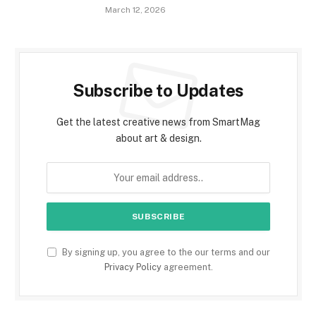
March 12, 2026
Subscribe to Updates
Get the latest creative news from SmartMag
about art & design.
By signing up, you agree to the our terms and our
Privacy Policy
agreement.