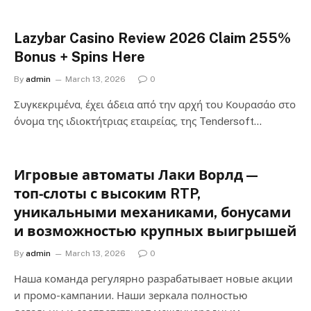
Lazybar Casino Review 2026 Claim 255%
Bonus + Spins Here
By
admin
March 13, 2026
0
Συγκεκριμένα, έχει άδεια από την αρχή του Κουρασάο στο
όνομα της ιδιοκτήτριας εταιρείας, της Tendersoft…
Игровые автоматы Лаки Ворлд —
топ‑слоты с высоким RTP,
уникальными механиками, бонусами
и возможностью крупных выигрышей
By
admin
March 13, 2026
0
Наша команда регулярно разрабатывает новые акции
и промо-кампании. Наши зеркала полностью