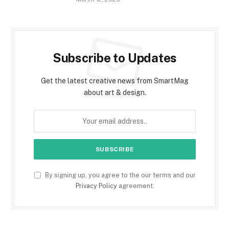
Subscribe to Updates
Get the latest creative news from SmartMag
about art & design.
By signing up, you agree to the our terms and our
Privacy Policy
agreement.