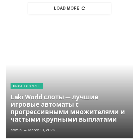
LOAD MORE
UNCATEGORIZED
Laki World слоты — лучшие
игровые автоматы с
прогрессивными множителями и
частыми крупными выплатами
admin
March 13, 2026