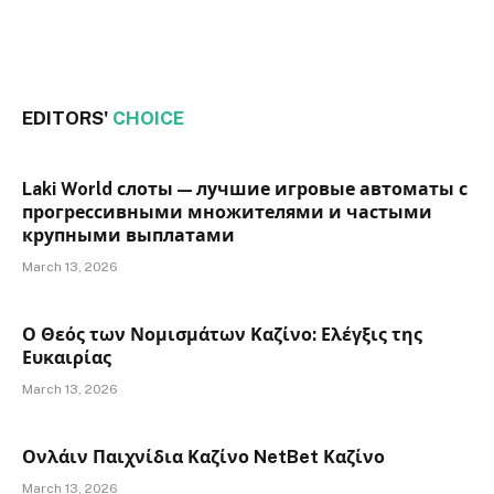
EDITORS'
CHOICE
Laki World слоты — лучшие игровые автоматы с
прогрессивными множителями и частыми
крупными выплатами
March 13, 2026
Ο Θεός των Νομισμάτων Καζίνο: Ελέγξις της
Ευκαιρίας
March 13, 2026
Ονλάιν Παιχνίδια Καζίνο NetBet Καζίνο
March 13, 2026