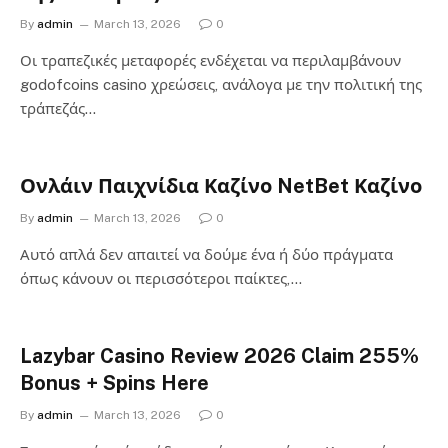
By
admin
March 13, 2026
0
Οι τραπεζικές μεταφορές ενδέχεται να περιλαμβάνουν
godofcoins casino χρεώσεις, ανάλογα με την πολιτική της
τράπεζάς…
Ονλάιν Παιχνίδια Καζίνο NetBet Καζίνο
By
admin
March 13, 2026
0
Αυτό απλά δεν απαιτεί να δούμε ένα ή δύο πράγματα
όπως κάνουν οι περισσότεροι παίκτες,…
Lazybar Casino Review 2026 Claim 255%
Bonus + Spins Here
By
admin
March 13, 2026
0