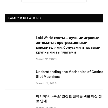
FAMILY & RELATIONS
Laki World слоты — лучшие игровые
автоматы с прогрессивными
множителями, бонусами и частыми
крупными выплатами
March 12, 2026
Understanding the Mechanics of Casino
Slot Machines
March 12, 2026
아시아365 주소: 안전한 접속을 위한 최신 정
보 안내
March 12, 2026