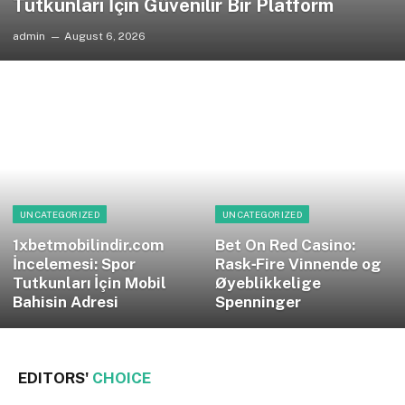
Tutkunları İçin Güvenilir Bir Platform
admin
August 6, 2026
UNCATEGORIZED
UNCATEGORIZED
1xbetmobilindir.com
Bet On Red Casino:
İncelemesi: Spor
Rask‑Fire Vinnende og
Tutkunları İçin Mobil
Øyeblikkelige
Bahisin Adresi
Spenninger
EDITORS'
CHOICE