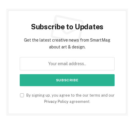
Subscribe to Updates
Get the latest creative news from SmartMag
about art & design.
By signing up, you agree to the our terms and our
Privacy Policy
agreement.