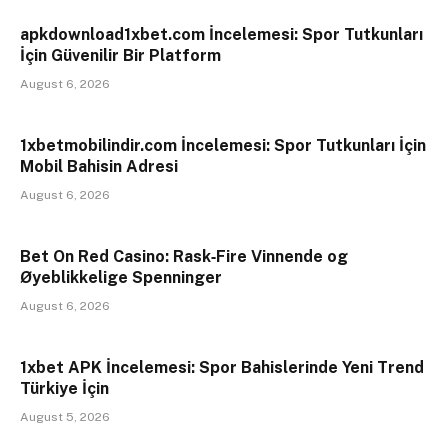
apkdownload1xbet.com İncelemesi: Spor Tutkunları
İçin Güvenilir Bir Platform
August 6, 2026
1xbetmobilindir.com İncelemesi: Spor Tutkunları İçin
Mobil Bahisin Adresi
August 6, 2026
Bet On Red Casino: Rask‑Fire Vinnende og
Øyeblikkelige Spenninger
August 6, 2026
1xbet APK İncelemesi: Spor Bahislerinde Yeni Trend
Türkiye İçin
August 5, 2026