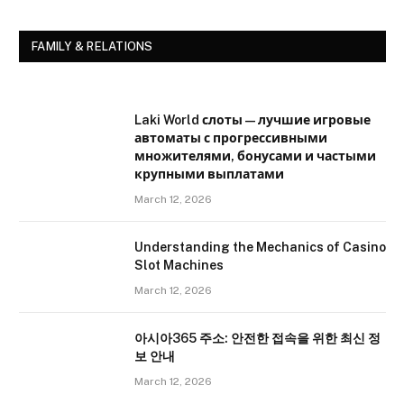
FAMILY & RELATIONS
Laki World слоты — лучшие игровые
автоматы с прогрессивными
множителями, бонусами и частыми
крупными выплатами
March 12, 2026
Understanding the Mechanics of Casino
Slot Machines
March 12, 2026
아시아365 주소: 안전한 접속을 위한 최신 정
보 안내
March 12, 2026