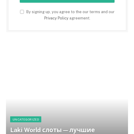
By signing up, you agree to the our terms and our
Privacy Policy
agreement.
UNCATEGORIZED
Laki World слоты — лучшие