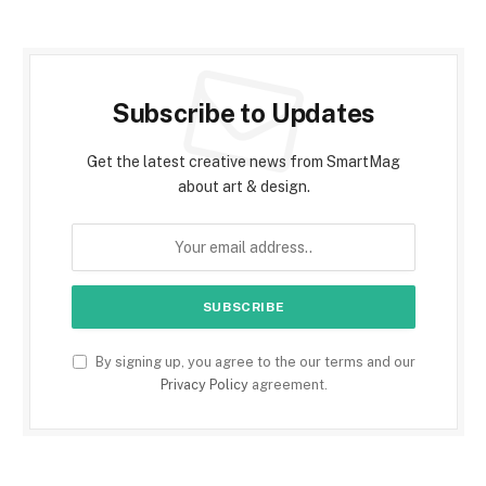
Subscribe to Updates
Get the latest creative news from SmartMag
about art & design.
By signing up, you agree to the our terms and our
Privacy Policy
agreement.