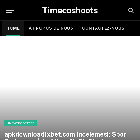
Timecoshoots
HOME
À PROPOS DE NOUS
CONTACTEZ-NOUS
UNCATEGORIZED
apkdownload1xbet.com İncelemesi: Spor