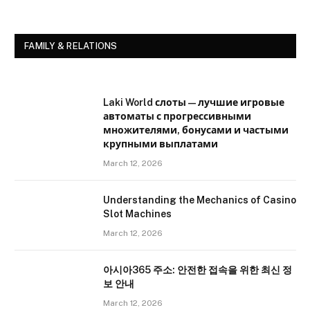
FAMILY & RELATIONS
Laki World слоты — лучшие игровые
автоматы с прогрессивными
множителями, бонусами и частыми
крупными выплатами
March 12, 2026
Understanding the Mechanics of Casino
Slot Machines
March 12, 2026
아시아365 주소: 안전한 접속을 위한 최신 정
보 안내
March 12, 2026