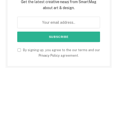
Get the latest creative news from SmartMag
about art & design.
By signing up, you agree to the our terms and our
Privacy Policy
agreement.