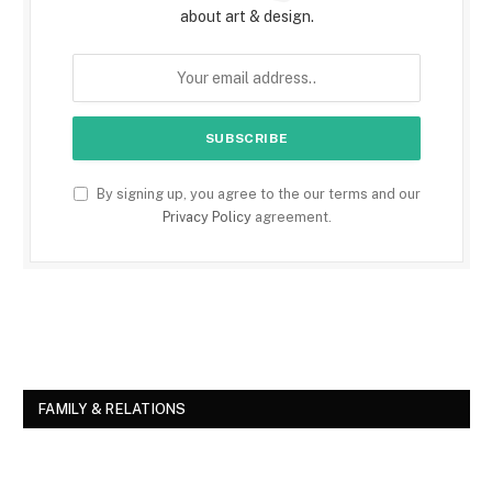
about art & design.
By signing up, you agree to the our terms and our
Privacy Policy
agreement.
FAMILY & RELATIONS