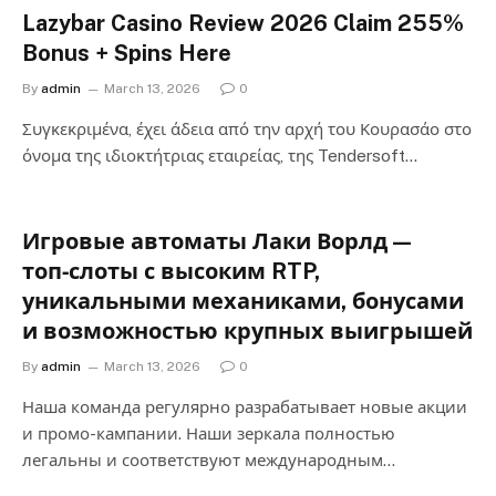
Lazybar Casino Review 2026 Claim 255%
Bonus + Spins Here
By
admin
March 13, 2026
0
Συγκεκριμένα, έχει άδεια από την αρχή του Κουρασάο στο
όνομα της ιδιοκτήτριας εταιρείας, της Tendersoft…
Игровые автоматы Лаки Ворлд —
топ‑слоты с высоким RTP,
уникальными механиками, бонусами
и возможностью крупных выигрышей
By
admin
March 13, 2026
0
Наша команда регулярно разрабатывает новые акции
и промо-кампании. Наши зеркала полностью
легальны и соответствуют международным…