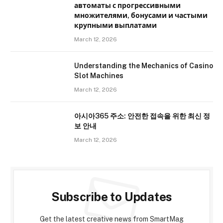
автоматы с прогрессивными
множителями, бонусами и частыми
крупными выплатами
March 12, 2026
Understanding the Mechanics of Casino
Slot Machines
March 12, 2026
아시아365 주소: 안전한 접속을 위한 최신 정
보 안내
March 12, 2026
Subscribe to Updates
Get the latest creative news from SmartMag