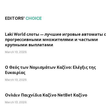
EDITORS'
CHOICE
Laki World слоты — лучшие игровые автоматы с
прогрессивными множителями и частыми
крупными выплатами
March 13, 2026
Ο Θεός των Νομισμάτων Καζίνο: Ελέγξις της
Ευκαιρίας
March 13, 2026
Ονλάιν Παιχνίδια Καζίνο NetBet Καζίνο
March 13, 2026