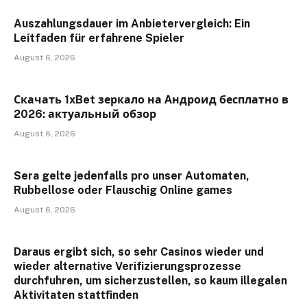
Auszahlungsdauer im Anbietervergleich: Ein
Leitfaden für erfahrene Spieler
August 6, 2026
Скачать 1xBet зеркало на Андроид бесплатно в
2026: актуальный обзор
August 6, 2026
Sera gelte jedenfalls pro unser Automaten,
Rubbellose oder Flauschig Online games
August 6, 2026
Daraus ergibt sich, so sehr Casinos wieder und
wieder alternative Verifizierungsprozesse
durchfuhren, um sicherzustellen, so kaum illegalen
Aktivitaten stattfinden