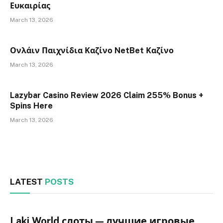
Ευκαιρίας
March 13, 2026
Ονλάιν Παιχνίδια Καζίνο NetBet Καζίνο
March 13, 2026
Lazybar Casino Review 2026 Claim 255% Bonus +
Spins Here
March 13, 2026
LATEST
POSTS
Laki World слоты — лучшие игровые