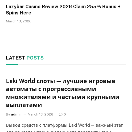
Lazybar Casino Review 2026 Claim 255% Bonus +
Spins Here
March 13, 2026
LATEST
POSTS
Laki World слоты — лучшие игровые
автоматы с прогрессивными
множителями и частыми крупными
выплатами
By
admin
March 13, 2026
0
Вывод средств с платформы Laki World — важный этап