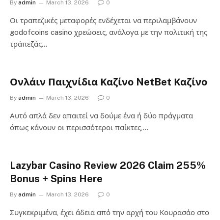
By
admin
March 13, 2026
0
Οι τραπεζικές μεταφορές ενδέχεται να περιλαμβάνουν
godofcoins casino χρεώσεις, ανάλογα με την πολιτική της
τράπεζάς…
Ονλάιν Παιχνίδια Καζίνο NetBet Καζίνο
By
admin
March 13, 2026
0
Αυτό απλά δεν απαιτεί να δούμε ένα ή δύο πράγματα
όπως κάνουν οι περισσότεροι παίκτες,…
Lazybar Casino Review 2026 Claim 255%
Bonus + Spins Here
By
admin
March 13, 2026
0
Συγκεκριμένα, έχει άδεια από την αρχή του Κουρασάο στο