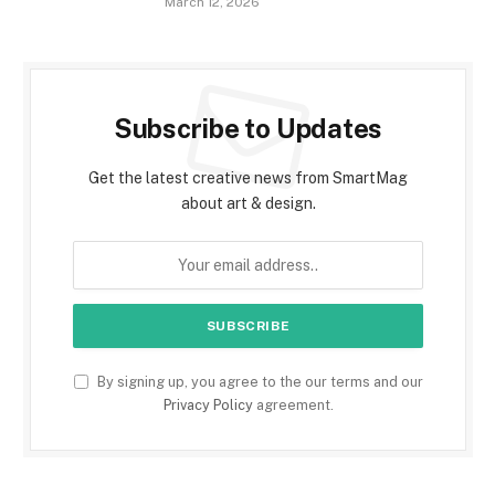
March 12, 2026
Subscribe to Updates
Get the latest creative news from SmartMag
about art & design.
By signing up, you agree to the our terms and our
Privacy Policy
agreement.