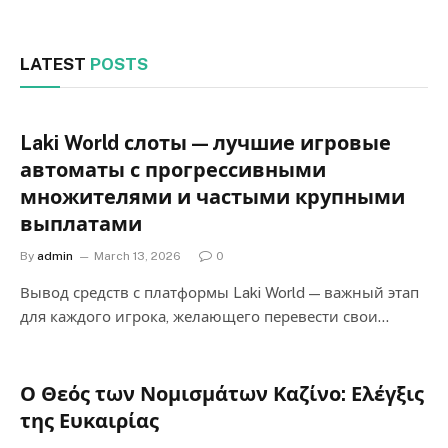
LATEST
POSTS
Laki World слоты — лучшие игровые
автоматы с прогрессивными
множителями и частыми крупными
выплатами
By
admin
March 13, 2026
0
Вывод средств с платформы Laki World — важный этап
для каждого игрока, желающего перевести свои…
Ο Θεός των Νομισμάτων Καζίνο: Ελέγξις
της Ευκαιρίας