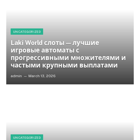
UNCATEGORIZED
Laki World слоты — лучшие
игровые автоматы с
прогрессивными множителями и
частыми крупными выплатами
admin
March 13, 2026
UNCATEGORIZED