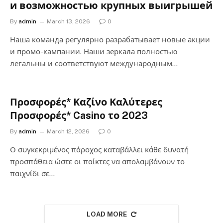
и возможностью крупных выигрышей
By
admin
March 13, 2026
0
Наша команда регулярно разрабатывает новые акции
и промо-кампании. Наши зеркала полностью
легальны и соответствуют международным…
Προσφορές* Καζίνο Καλύτερες
Προσφορές* Casino το 2023
By
admin
March 12, 2026
0
Ο συγκεκριμένος πάροχος καταβάλλει κάθε δυνατή
προσπάθεια ώστε οι παίκτες να απολαμβάνουν το
παιχνίδι σε…
LOAD MORE