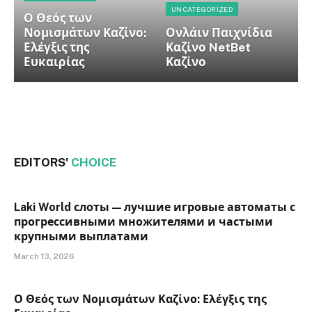
UNCATEGORIZED
Ο Θεός των
Νομισμάτων Καζίνο:
Ονλάιν Παιχνίδια
Ελέγξις της
Καζίνο NetBet
Ευκαιρίας
Καζίνο
EDITORS'
CHOICE
Laki World слоты — лучшие игровые автоматы с
прогрессивными множителями и частыми
крупными выплатами
March 13, 2026
Ο Θεός των Νομισμάτων Καζίνο: Ελέγξις της