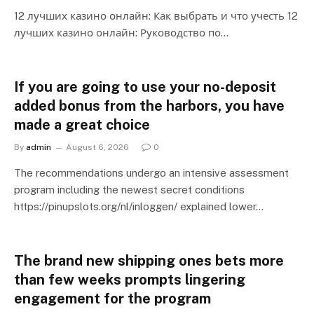
12 лучших казино онлайн: Как выбрать и что учесть 12
лучших казино онлайн: Руководство по…
If you are going to use your no-deposit
added bonus from the harbors, you have
made a great choice
By
admin
August 6, 2026
0
The recommendations undergo an intensive assessment
program including the newest secret conditions
https://pinupslots.org/nl/inloggen/ explained lower…
The brand new shipping ones bets more
than few weeks prompts lingering
engagement for the program