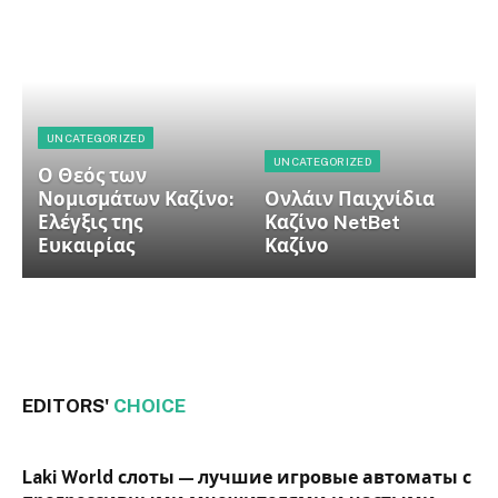
UNCATEGORIZED
UNCATEGORIZED
Ο Θεός των
Νομισμάτων Καζίνο:
Ονλάιν Παιχνίδια
Ελέγξις της
Καζίνο NetBet
Ευκαιρίας
Καζίνο
EDITORS'
CHOICE
Laki World слоты — лучшие игровые автоматы с