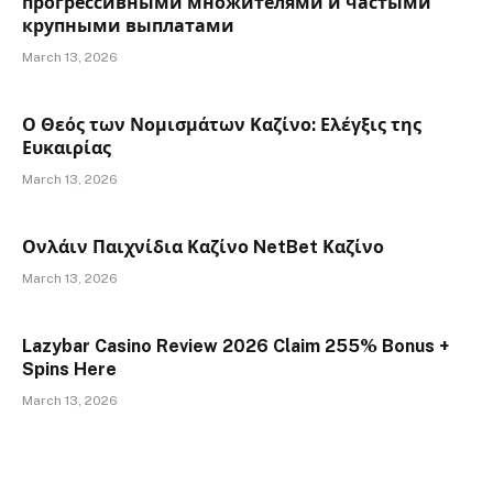
прогрессивными множителями и частыми
крупными выплатами
March 13, 2026
Ο Θεός των Νομισμάτων Καζίνο: Ελέγξις της
Ευκαιρίας
March 13, 2026
Ονλάιν Παιχνίδια Καζίνο NetBet Καζίνο
March 13, 2026
Lazybar Casino Review 2026 Claim 255% Bonus +
Spins Here
March 13, 2026