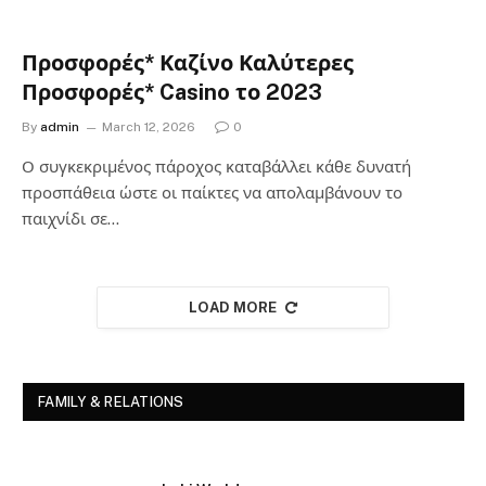
Προσφορές* Καζίνο Καλύτερες
Προσφορές* Casino το 2023
By
admin
March 12, 2026
0
Ο συγκεκριμένος πάροχος καταβάλλει κάθε δυνατή
προσπάθεια ώστε οι παίκτες να απολαμβάνουν το
παιχνίδι σε…
LOAD MORE
FAMILY & RELATIONS