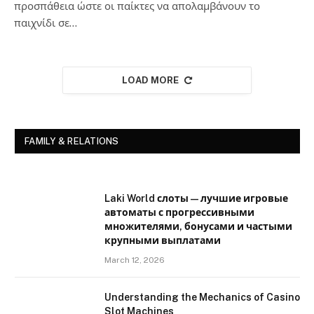
προσπάθεια ώστε οι παίκτες να απολαμβάνουν το
παιχνίδι σε…
LOAD MORE
FAMILY & RELATIONS
Laki World слоты — лучшие игровые
автоматы с прогрессивными
множителями, бонусами и частыми
крупными выплатами
March 12, 2026
Understanding the Mechanics of Casino
Slot Machines