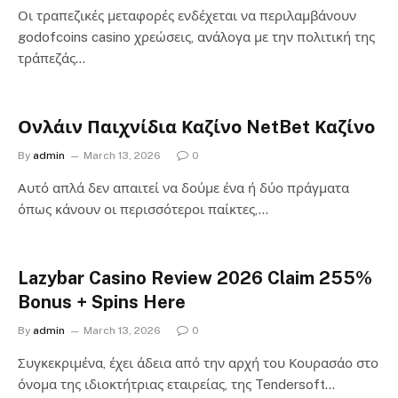
Οι τραπεζικές μεταφορές ενδέχεται να περιλαμβάνουν
godofcoins casino χρεώσεις, ανάλογα με την πολιτική της
τράπεζάς…
Ονλάιν Παιχνίδια Καζίνο NetBet Καζίνο
By
admin
March 13, 2026
0
Αυτό απλά δεν απαιτεί να δούμε ένα ή δύο πράγματα
όπως κάνουν οι περισσότεροι παίκτες,…
Lazybar Casino Review 2026 Claim 255%
Bonus + Spins Here
By
admin
March 13, 2026
0
Συγκεκριμένα, έχει άδεια από την αρχή του Κουρασάο στο
όνομα της ιδιοκτήτριας εταιρείας, της Tendersoft…