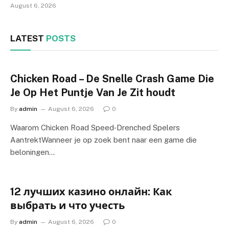
August 6, 2026
LATEST
POSTS
Chicken Road – De Snelle Crash Game Die
Je Op Het Puntje Van Je Zit houdt
By
admin
August 6, 2026
0
Waarom Chicken Road Speed‑Drenched Spelers
AantrektWanneer je op zoek bent naar een game die
beloningen…
12 лучших казино онлайн: Как
выбрать и что учесть
By
admin
August 6, 2026
0