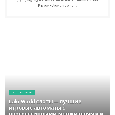
By signing up, you agree to the our terms and our
Privacy Policy
agreement.
UNCATEGORIZED
Laki World слоты — лучшие
игровые автоматы с
прогрессивными множителями и