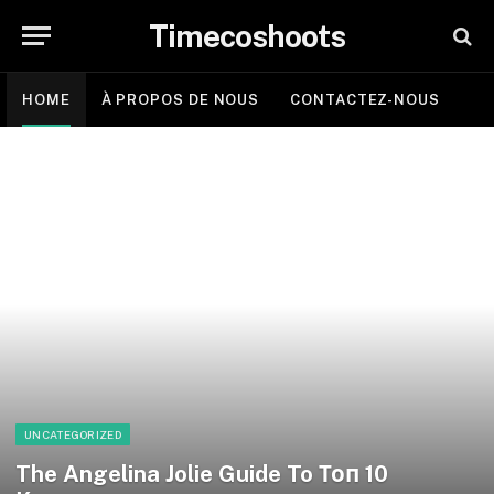
Timecoshoots
HOME
À PROPOS DE NOUS
CONTACTEZ-NOUS
UNCATEGORIZED
The Angelina Jolie Guide To Топ 10