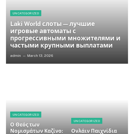
UNCATEGORIZED
Laki World слоты — лучшие
игровые автоматы с
прогрессивными множителями и
частыми крупными выплатами
admin
March 13, 2026
UNCATEGORIZED
UNCATEGORIZED
Ο Θεός των
Νομισμάτων Καζίνο:
Ονλάιν Παιχνίδια