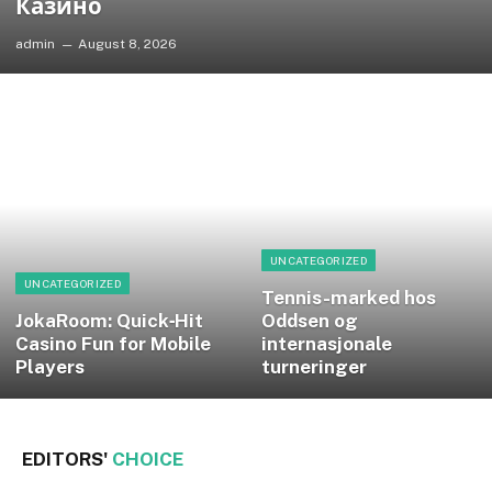
Казино
admin
August 8, 2026
UNCATEGORIZED
UNCATEGORIZED
Tennis-marked hos
JokaRoom: Quick‑Hit
Oddsen og
Casino Fun for Mobile
internasjonale
Players
turneringer
EDITORS'
CHOICE