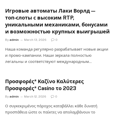
Игровые автоматы Лаки Ворлд —
топ‑слоты с высоким RTP,
уникальными механиками, бонусами
и возможностью крупных выигрышей
By
admin
March 13, 2026
0
Наша команда регулярно разрабатывает новые акции
и промо-кампании. Наши зеркала полностью
легальны и соответствуют международным…
Προσφορές* Καζίνο Καλύτερες
Προσφορές* Casino το 2023
By
admin
March 12, 2026
0
Ο συγκεκριμένος πάροχος καταβάλλει κάθε δυνατή
προσπάθεια ώστε οι παίκτες να απολαμβάνουν το