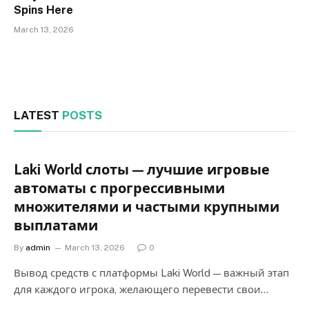
Spins Here
March 13, 2026
LATEST
POSTS
Laki World слоты — лучшие игровые
автоматы с прогрессивными
множителями и частыми крупными
выплатами
By
admin
March 13, 2026
0
Вывод средств с платформы Laki World — важный этап
для каждого игрока, желающего перевести свои…