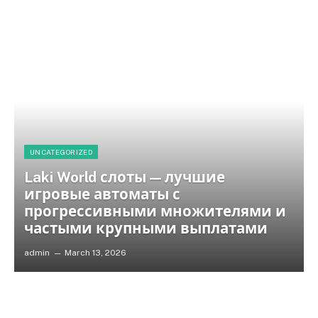
UNCATEGORIZED
Laki World слоты — лучшие
игровые автоматы с
прогрессивными множителями и
частыми крупными выплатами
admin
March 13, 2026