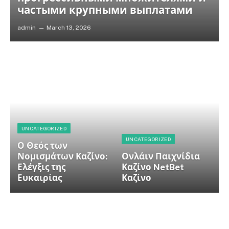
частыми крупными выплатами
admin
March 13, 2026
UNCATEGORIZED
UNCATEGORIZED
Ο Θεός των
Νομισμάτων Καζίνο:
Ονλάιν Παιχνίδια
Ελέγξις της
Καζίνο NetBet
Ευκαιρίας
Καζίνο