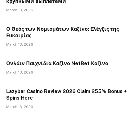
крупными выплатами
March 13, 2026
Ο Θεός των Νομισμάτων Καζίνο: Ελέγξις της
Ευκαιρίας
March 13, 2026
Ονλάιν Παιχνίδια Καζίνο NetBet Καζίνο
March 13, 2026
Lazybar Casino Review 2026 Claim 255% Bonus +
Spins Here
March 13, 2026