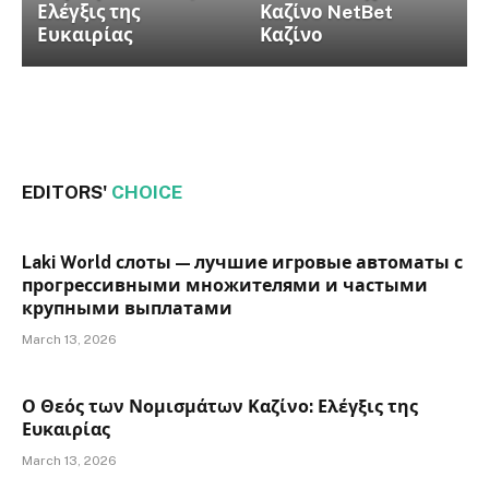
Ελέγξις της
Καζίνο NetBet
Ευκαιρίας
Καζίνο
EDITORS'
CHOICE
Laki World слоты — лучшие игровые автоматы с
прогрессивными множителями и частыми
крупными выплатами
March 13, 2026
Ο Θεός των Νομισμάτων Καζίνο: Ελέγξις της
Ευκαιρίας
March 13, 2026