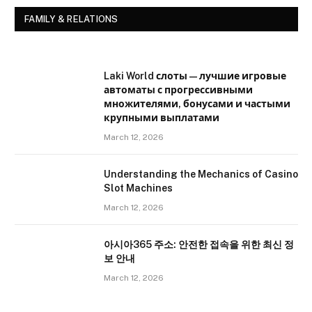
FAMILY & RELATIONS
Laki World слоты — лучшие игровые
автоматы с прогрессивными
множителями, бонусами и частыми
крупными выплатами
March 12, 2026
Understanding the Mechanics of Casino
Slot Machines
March 12, 2026
아시아365 주소: 안전한 접속을 위한 최신 정
보 안내
March 12, 2026