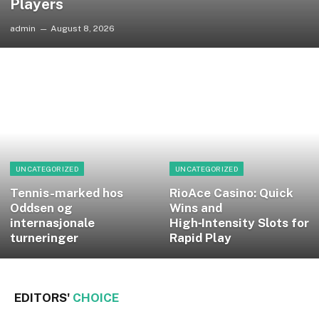
Players
admin
August 8, 2026
UNCATEGORIZED
UNCATEGORIZED
Tennis-marked hos
RioAce Casino: Quick
Oddsen og
Wins and
internasjonale
High‑Intensity Slots for
turneringer
Rapid Play
EDITORS'
CHOICE