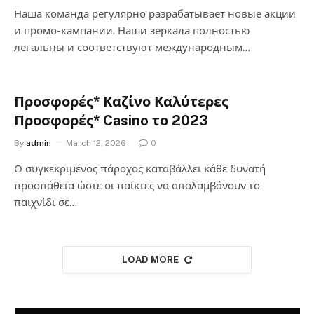
Наша команда регулярно разрабатывает новые акции
и промо-кампании. Наши зеркала полностью
легальны и соответствуют международным…
Προσφορές* Καζίνο Καλύτερες
Προσφορές* Casino το 2023
By
admin
March 12, 2026
0
Ο συγκεκριμένος πάροχος καταβάλλει κάθε δυνατή
προσπάθεια ώστε οι παίκτες να απολαμβάνουν το
παιχνίδι σε…
LOAD MORE