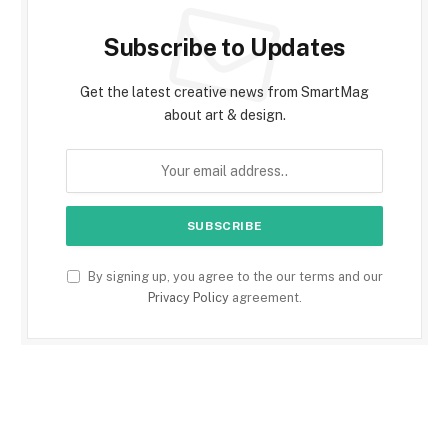
Subscribe to Updates
Get the latest creative news from SmartMag
about art & design.
By signing up, you agree to the our terms and our
Privacy Policy
agreement.