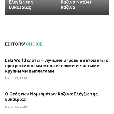
Ελέγξις της
Καζίνο NetBet
Ευκαιρίας
Καζίνο
EDITORS'
CHOICE
Laki World слоты — лучшие игровые автоматы с
прогрессивными множителями и частыми
крупными выплатами
March 13, 2026
Ο Θεός των Νομισμάτων Καζίνο: Ελέγξις της
Ευκαιρίας
March 13, 2026