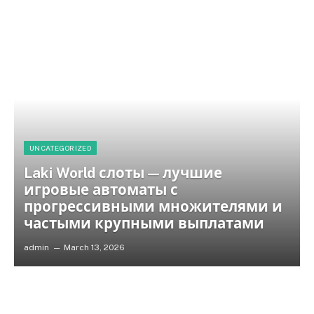
UNCATEGORIZED
Laki World слоты — лучшие
игровые автоматы с
прогрессивными множителями и
частыми крупными выплатами
admin
March 13, 2026