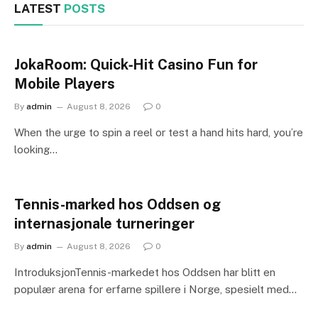
LATEST
POSTS
JokaRoom: Quick‑Hit Casino Fun for
Mobile Players
By
admin
August 8, 2026
0
When the urge to spin a reel or test a hand hits hard, you’re
looking…
Tennis-marked hos Oddsen og
internasjonale turneringer
By
admin
August 8, 2026
0
IntroduksjonTennis-markedet hos Oddsen har blitt en
populær arena for erfarne spillere i Norge, spesielt med…