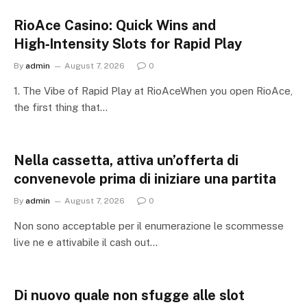
RioAce Casino: Quick Wins and
High‑Intensity Slots for Rapid Play
By
admin
August 7, 2026
0
1. The Vibe of Rapid Play at RioAceWhen you open RioAce,
the first thing that…
Nella cassetta, attiva un’offerta di
convenevole prima di iniziare una partita
By
admin
August 7, 2026
0
Non sono acceptable per il enumerazione le scommesse
live ne e attivabile il cash out…
Di nuovo quale non sfugge alle slot