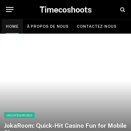
Timecoshoots
HOME
À PROPOS DE NOUS
CONTACTEZ-NOUS
UNCATEGORIZED
JokaRoom: Quick‑Hit Casino Fun for Mobile