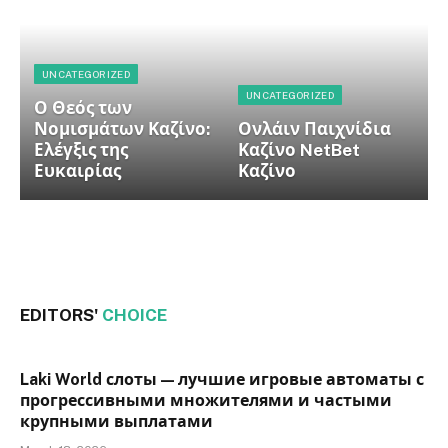
UNCATEGORIZED
UNCATEGORIZED
Ο Θεός των
Νομισμάτων Καζίνο:
Ονλάιν Παιχνίδια
Ελέγξις της
Καζίνο NetBet
Ευκαιρίας
Καζίνο
EDITORS'
CHOICE
Laki World слоты — лучшие игровые автоматы с
прогрессивными множителями и частыми
крупными выплатами