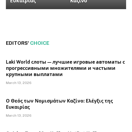
Ευκαιρίας
Καζίνο
EDITORS'
CHOICE
Laki World слоты — лучшие игровые автоматы с
прогрессивными множителями и частыми
крупными выплатами
March 13, 2026
Ο Θεός των Νομισμάτων Καζίνο: Ελέγξις της
Ευκαιρίας
March 13, 2026