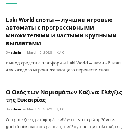
Laki World слоты — лучшие игровые
автоматы с прогрессивными
множителями и частыми крупными
выплатами
By
admin
March 13, 2026
0
Вывод средств с платформы Laki World — важный этап
для каждого игрока, желающего перевести свои…
Ο Θεός των Νομισμάτων Καζίνο: Ελέγξις
της Ευκαιρίας
By
admin
March 13, 2026
0
Οι τραπεζικές μεταφορές ενδέχεται να περιλαμβάνουν
godofcoins casino χρεώσεις, ανάλογα με την πολιτική της