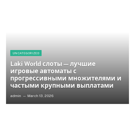
UNCATEGORIZED
Laki World слоты — лучшие
игровые автоматы с
прогрессивными множителями и
частыми крупными выплатами
admin
March 13, 2026