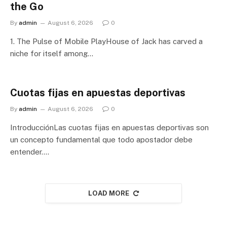
the Go
By
admin
August 6, 2026
0
1. The Pulse of Mobile PlayHouse of Jack has carved a
niche for itself among…
Cuotas fijas en apuestas deportivas
By
admin
August 6, 2026
0
IntroducciónLas cuotas fijas en apuestas deportivas son
un concepto fundamental que todo apostador debe
entender.…
LOAD MORE