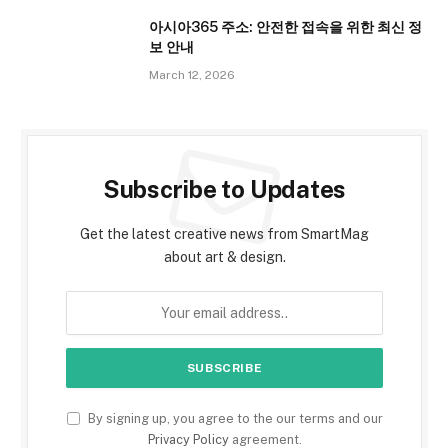
아시아365 주소: 안전한 접속을 위한 최신 정
보 안내
March 12, 2026
Subscribe to Updates
Get the latest creative news from SmartMag
about art & design.
By signing up, you agree to the our terms and our
Privacy Policy
agreement.