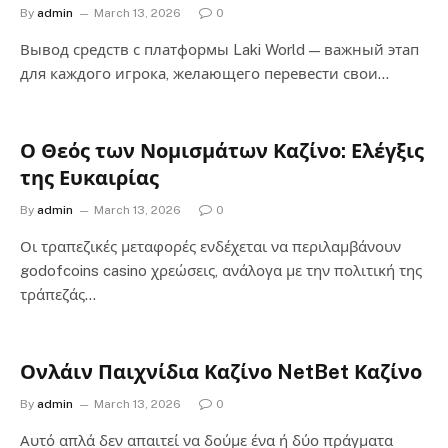
By
admin
March 13, 2026
0
Вывод средств с платформы Laki World — важный этап
для каждого игрока, желающего перевести свои…
Ο Θεός των Νομισμάτων Καζίνο: Ελέγξις
της Ευκαιρίας
By
admin
March 13, 2026
0
Οι τραπεζικές μεταφορές ενδέχεται να περιλαμβάνουν
godofcoins casino χρεώσεις, ανάλογα με την πολιτική της
τράπεζάς…
Ονλάιν Παιχνίδια Καζίνο NetBet Καζίνο
By
admin
March 13, 2026
0
Αυτό απλά δεν απαιτεί να δούμε ένα ή δύο πράγματα