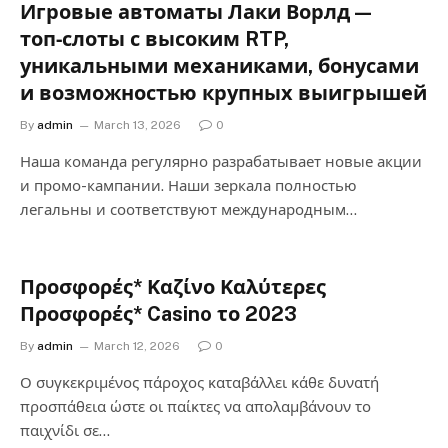
Игровые автоматы Лаки Ворлд —
топ‑слоты с высоким RTP,
уникальными механиками, бонусами
и возможностью крупных выигрышей
By
admin
March 13, 2026
0
Наша команда регулярно разрабатывает новые акции
и промо-кампании. Наши зеркала полностью
легальны и соответствуют международным…
Προσφορές* Καζίνο Καλύτερες
Προσφορές* Casino το 2023
By
admin
March 12, 2026
0
Ο συγκεκριμένος πάροχος καταβάλλει κάθε δυνατή
προσπάθεια ώστε οι παίκτες να απολαμβάνουν το
παιχνίδι σε…