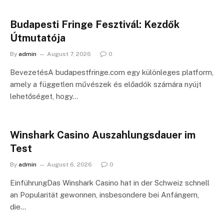
Budapesti Fringe Fesztivál: Kezdők
Útmutatója
By
admin
August 7, 2026
0
BevezetésA budapestfringe.com egy különleges platform,
amely a független művészek és előadók számára nyújt
lehetőséget, hogy…
Winshark Casino Auszahlungsdauer im
Test
By
admin
August 6, 2026
0
EinführungDas Winshark Casino hat in der Schweiz schnell
an Popularität gewonnen, insbesondere bei Anfängern,
die…