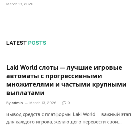
March 13, 2026
LATEST
POSTS
Laki World слоты — лучшие игровые
автоматы с прогрессивными
множителями и частыми крупными
выплатами
By
admin
March 13, 2026
0
Вывод средств с платформы Laki World — важный этап
для каждого игрока, желающего перевести свои…