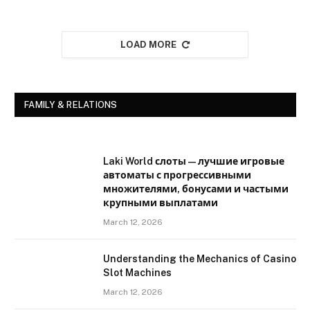
LOAD MORE
FAMILY & RELATIONS
Laki World слоты — лучшие игровые
автоматы с прогрессивными
множителями, бонусами и частыми
крупными выплатами
March 12, 2026
Understanding the Mechanics of Casino
Slot Machines
March 12, 2026