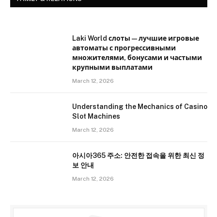
Laki World слоты — лучшие игровые
автоматы с прогрессивными
множителями, бонусами и частыми
крупными выплатами
March 12, 2026
Understanding the Mechanics of Casino
Slot Machines
March 12, 2026
아시아365 주소: 안전한 접속을 위한 최신 정
보 안내
March 12, 2026