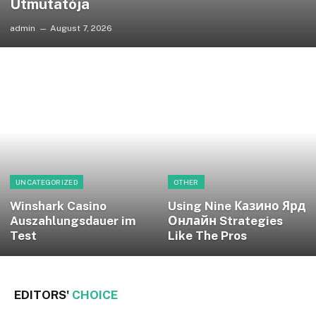
Útmutatója
admin
August 7, 2026
UNCATEGORIZED
OTHER
Winshark Casino
Using Nine Казино Ярд
Auszahlungsdauer im
Онлайн Strategies
Test
Like The Pros
EDITORS'
CHOICE