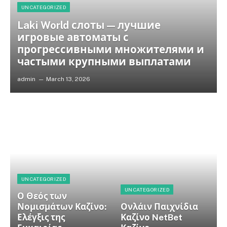
UNCATEGORIZED
Laki World слоты — лучшие
игровые автоматы с
прогрессивными множителями и
частыми крупными выплатами
admin
March 13, 2026
UNCATEGORIZED
UNCATEGORIZED
Ο Θεός των
Νομισμάτων Καζίνο:
Ονλάιν Παιχνίδια
Ελέγξις της
Καζίνο NetBet