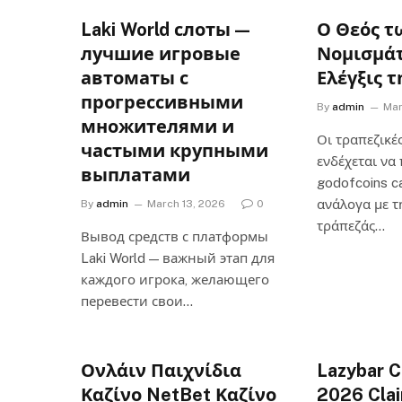
Laki World слоты —
Ο Θεός τ
лучшие игровые
Νομισμάτ
автоматы с
Ελέγξις τ
прогрессивными
By
admin
Mar
множителями и
Οι τραπεζικέ
частыми крупными
ενδέχεται να
выплатами
godofcoins ca
ανάλογα με τ
By
admin
March 13, 2026
0
τράπεζάς…
Вывод средств с платформы
Laki World — важный этап для
каждого игрока, желающего
перевести свои…
Ονλάιν Παιχνίδια
Lazybar C
Καζίνο NetBet Καζίνο
2026 Cla