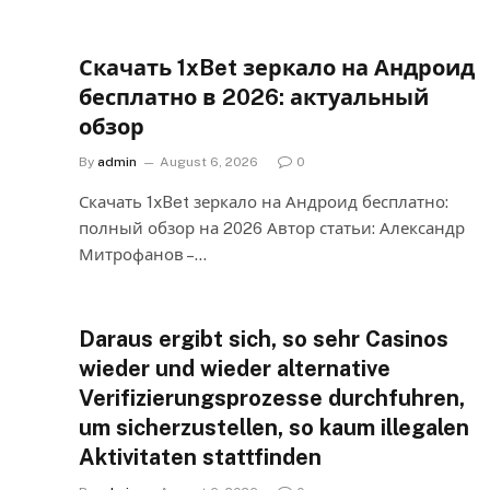
Скачать 1xBet зеркало на Андроид
бесплатно в 2026: актуальный
обзор
By
admin
August 6, 2026
0
Скачать 1xBet зеркало на Андроид бесплатно:
полный обзор на 2026 Автор статьи: Александр
Митрофанов –…
Daraus ergibt sich, so sehr Casinos
wieder und wieder alternative
Verifizierungsprozesse durchfuhren,
um sicherzustellen, so kaum illegalen
Aktivitaten stattfinden