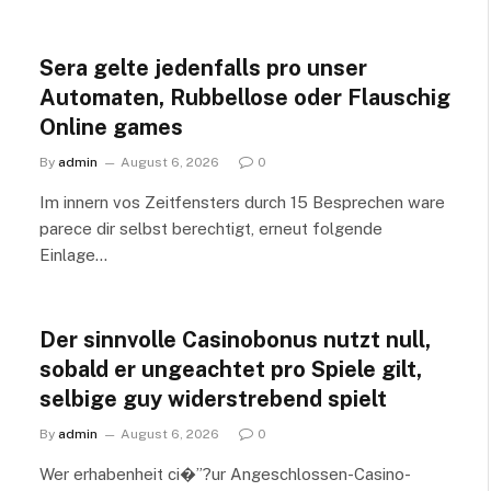
Sera gelte jedenfalls pro unser
Automaten, Rubbellose oder Flauschig
Online games
By
admin
August 6, 2026
0
Im innern vos Zeitfensters durch 15 Besprechen ware
parece dir selbst berechtigt, erneut folgende
Einlage…
Der sinnvolle Casinobonus nutzt null,
sobald er ungeachtet pro Spiele gilt,
selbige guy widerstrebend spielt
By
admin
August 6, 2026
0
Wer erhabenheit ci�”?ur Angeschlossen-Casino-