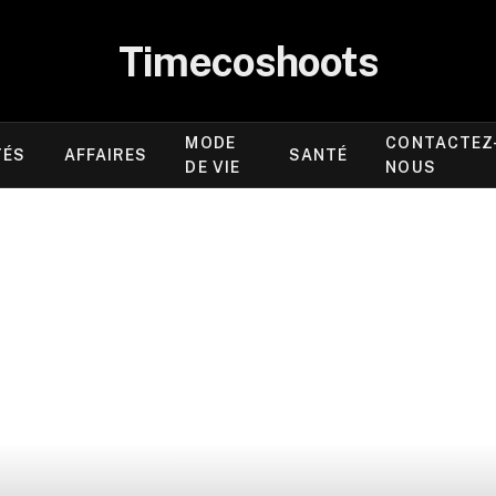
Timecoshoots
MODE
CONTACTEZ
TÉS
AFFAIRES
SANTÉ
DE VIE
NOUS