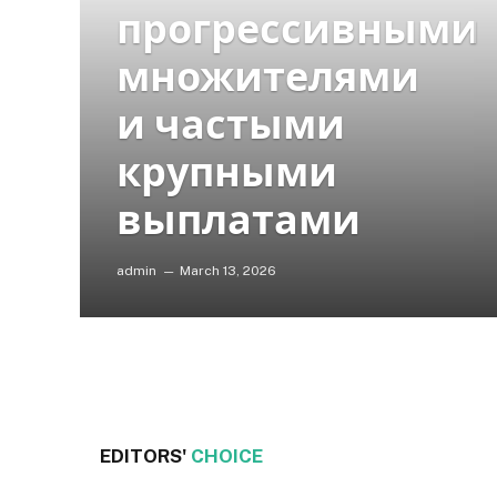
прогрессивными
множителями
и частыми
крупными
выплатами
admin
March 13, 2026
EDITORS'
CHOICE