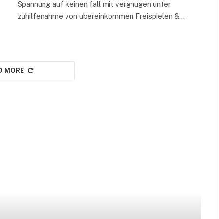
Spannung auf keinen fall mit vergnugen unter
zuhilfenahme von ubereinkommen Freispielen &…
D MORE