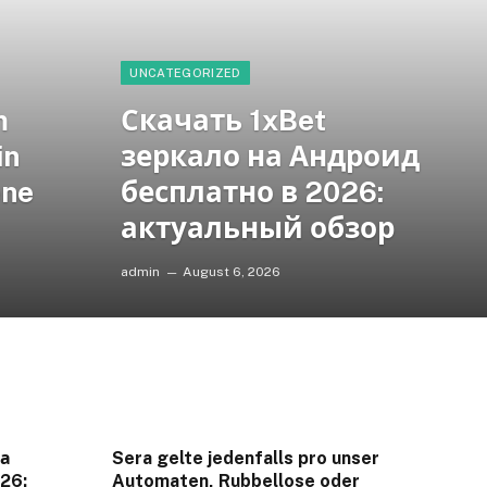
UNCATEGORIZED
m
Скачать 1xBet
in
зеркало на Андроид
ene
бесплатно в 2026:
актуальный обзор
admin
August 6, 2026
на
Sera gelte jedenfalls pro unser
26:
Automaten, Rubbellose oder