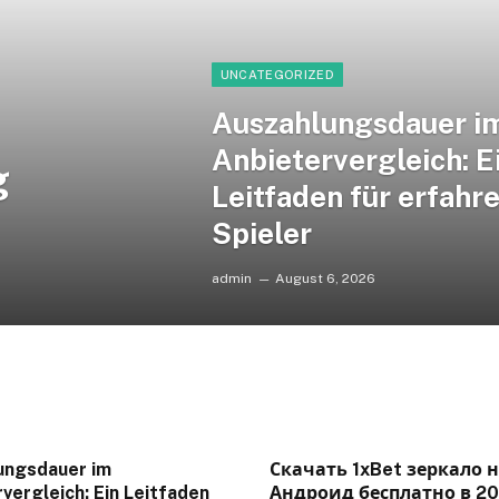
UNCATEGORIZED
Auszahlungsdauer i
Anbietervergleich: E
g
Leitfaden für erfahr
Spieler
admin
August 6, 2026
ungsdauer im
Скачать 1xBet зеркало 
vergleich: Ein Leitfaden
Андроид бесплатно в 20