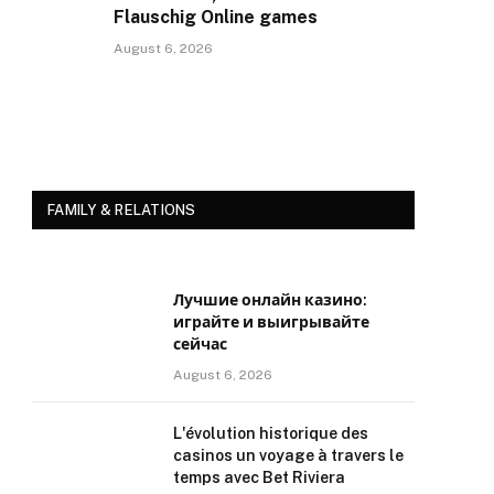
Flauschig Online games
August 6, 2026
FAMILY & RELATIONS
Лучшие онлайн казино:
играйте и выигрывайте
сейчас
August 6, 2026
L'évolution historique des
casinos un voyage à travers le
temps avec Bet Riviera