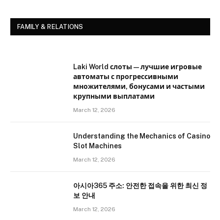
FAMILY & RELATIONS
Laki World слоты — лучшие игровые
автоматы с прогрессивными
множителями, бонусами и частыми
крупными выплатами
March 12, 2026
Understanding the Mechanics of Casino
Slot Machines
March 12, 2026
아시아365 주소: 안전한 접속을 위한 최신 정
보 안내
March 12, 2026