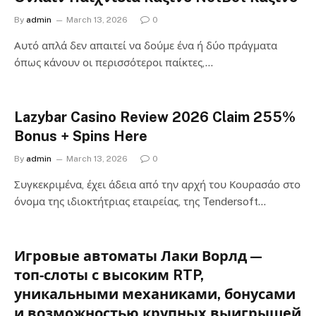
By
admin
March 13, 2026
0
Αυτό απλά δεν απαιτεί να δούμε ένα ή δύο πράγματα
όπως κάνουν οι περισσότεροι παίκτες,…
Lazybar Casino Review 2026 Claim 255%
Bonus + Spins Here
By
admin
March 13, 2026
0
Συγκεκριμένα, έχει άδεια από την αρχή του Κουρασάο στο
όνομα της ιδιοκτήτριας εταιρείας, της Tendersoft…
Игровые автоматы Лаки Ворлд —
топ‑слоты с высоким RTP,
уникальными механиками, бонусами
и возможностью крупных выигрышей