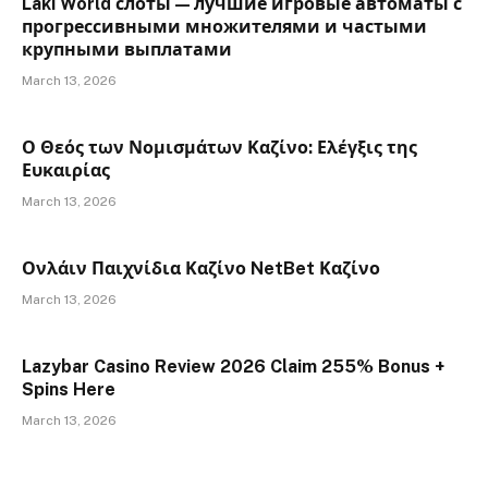
Laki World слоты — лучшие игровые автоматы с
прогрессивными множителями и частыми
крупными выплатами
March 13, 2026
Ο Θεός των Νομισμάτων Καζίνο: Ελέγξις της
Ευκαιρίας
March 13, 2026
Ονλάιν Παιχνίδια Καζίνο NetBet Καζίνο
March 13, 2026
Lazybar Casino Review 2026 Claim 255% Bonus +
Spins Here
March 13, 2026