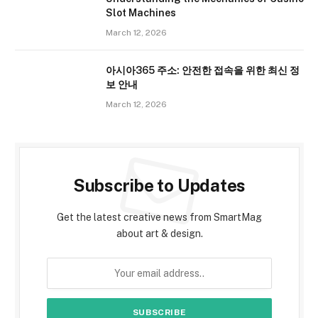
Slot Machines
March 12, 2026
아시아365 주소: 안전한 접속을 위한 최신 정
보 안내
March 12, 2026
Subscribe to Updates
Get the latest creative news from SmartMag
about art & design.