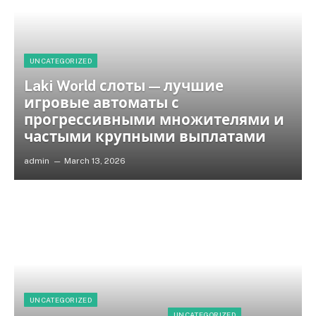
UNCATEGORIZED
Laki World слоты — лучшие
игровые автоматы с
прогрессивными множителями и
частыми крупными выплатами
admin
March 13, 2026
UNCATEGORIZED
UNCATEGORIZED