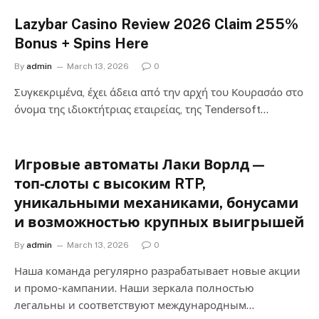
Lazybar Casino Review 2026 Claim 255%
Bonus + Spins Here
By
admin
March 13, 2026
0
Συγκεκριμένα, έχει άδεια από την αρχή του Κουρασάο στο
όνομα της ιδιοκτήτριας εταιρείας, της Tendersoft…
Игровые автоматы Лаки Ворлд —
топ‑слоты с высоким RTP,
уникальными механиками, бонусами
и возможностью крупных выигрышей
By
admin
March 13, 2026
0
Наша команда регулярно разрабатывает новые акции
и промо-кампании. Наши зеркала полностью
легальны и соответствуют международным…