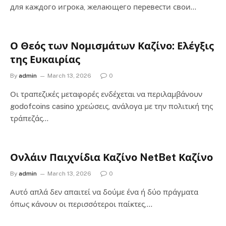
для каждого игрока, желающего перевести свои…
Ο Θεός των Νομισμάτων Καζίνο: Ελέγξις
της Ευκαιρίας
By
admin
March 13, 2026
0
Οι τραπεζικές μεταφορές ενδέχεται να περιλαμβάνουν
godofcoins casino χρεώσεις, ανάλογα με την πολιτική της
τράπεζάς…
Ονλάιν Παιχνίδια Καζίνο NetBet Καζίνο
By
admin
March 13, 2026
0
Αυτό απλά δεν απαιτεί να δούμε ένα ή δύο πράγματα
όπως κάνουν οι περισσότεροι παίκτες,…