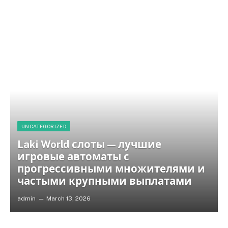
UNCATEGORIZED
Laki World слоты — лучшие
игровые автоматы с
прогрессивными множителями и
частыми крупными выплатами
admin
March 13, 2026