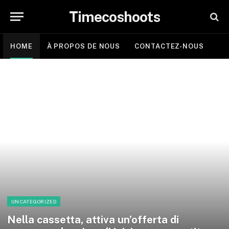
Timecoshoots
HOME
À PROPOS DE NOUS
CONTACTEZ-NOUS
UNCATEGORIZED
Nella cassetta, attiva un’offerta di