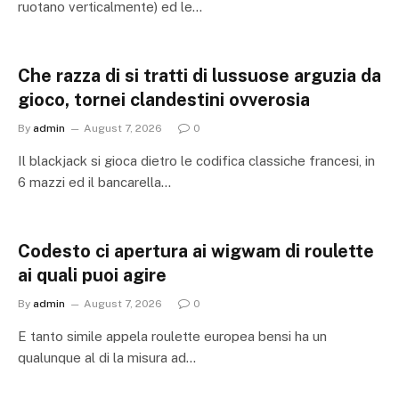
ruotano verticalmente) ed le…
Che razza di si tratti di lussuose arguzia da
gioco, tornei clandestini ovverosia
By
admin
August 7, 2026
0
Il blackjack si gioca dietro le codifica classiche francesi, in
6 mazzi ed il bancarella…
Codesto ci apertura ai wigwam di roulette
ai quali puoi agire
By
admin
August 7, 2026
0
E tanto simile appela roulette europea bensi ha un
qualunque al di la misura ad…