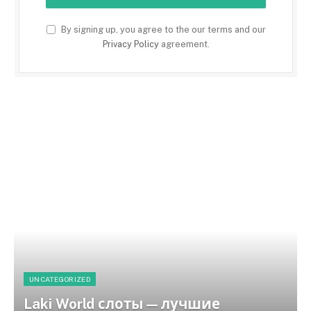
By signing up, you agree to the our terms and our
Privacy Policy
agreement.
UNCATEGORIZED
Laki World слоты — лучшие