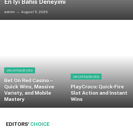
En İyi Bahis Deneyimi
admin
August 5, 2026
UNCATEGORIZED
UNCATEGORIZED
Bet On Red Casino –
Quick Wins, Massive
PlayCroco: Quick‑Fire
Variety, and Mobile
Slot Action and Instant
Mastery
Wins
EDITORS'
CHOICE