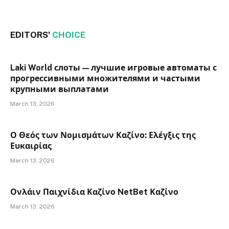
EDITORS'
CHOICE
Laki World слоты — лучшие игровые автоматы с
прогрессивными множителями и частыми
крупными выплатами
March 13, 2026
Ο Θεός των Νομισμάτων Καζίνο: Ελέγξις της
Ευκαιρίας
March 13, 2026
Ονλάιν Παιχνίδια Καζίνο NetBet Καζίνο
March 13, 2026