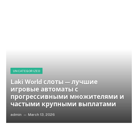
UNCATEGORIZED
Laki World слоты — лучшие
игровые автоматы с
прогрессивными множителями и
частыми крупными выплатами
admin
March 13, 2026