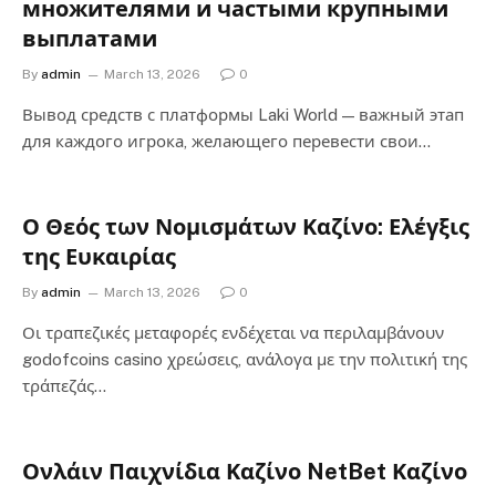
множителями и частыми крупными
выплатами
By
admin
March 13, 2026
0
Вывод средств с платформы Laki World — важный этап
для каждого игрока, желающего перевести свои…
Ο Θεός των Νομισμάτων Καζίνο: Ελέγξις
της Ευκαιρίας
By
admin
March 13, 2026
0
Οι τραπεζικές μεταφορές ενδέχεται να περιλαμβάνουν
godofcoins casino χρεώσεις, ανάλογα με την πολιτική της
τράπεζάς…
Ονλάιν Παιχνίδια Καζίνο NetBet Καζίνο