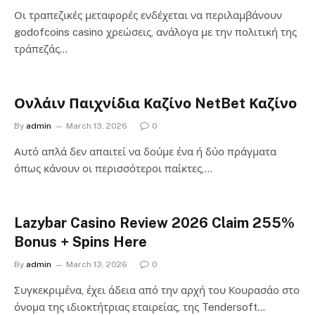
Οι τραπεζικές μεταφορές ενδέχεται να περιλαμβάνουν
godofcoins casino χρεώσεις, ανάλογα με την πολιτική της
τράπεζάς…
Ονλάιν Παιχνίδια Καζίνο NetBet Καζίνο
By
admin
March 13, 2026
0
Αυτό απλά δεν απαιτεί να δούμε ένα ή δύο πράγματα
όπως κάνουν οι περισσότεροι παίκτες,…
Lazybar Casino Review 2026 Claim 255%
Bonus + Spins Here
By
admin
March 13, 2026
0
Συγκεκριμένα, έχει άδεια από την αρχή του Κουρασάο στο
όνομα της ιδιοκτήτριας εταιρείας, της Tendersoft…