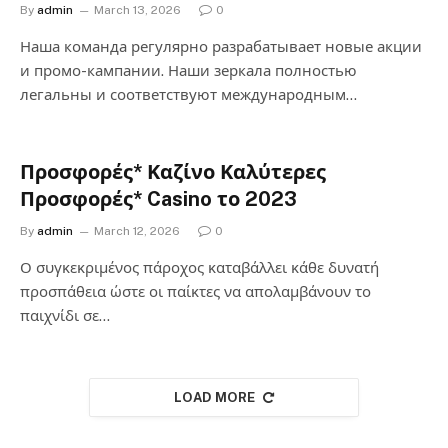
By
admin
March 13, 2026
0
Наша команда регулярно разрабатывает новые акции
и промо-кампании. Наши зеркала полностью
легальны и соответствуют международным…
Προσφορές* Καζίνο Καλύτερες
Προσφορές* Casino το 2023
By
admin
March 12, 2026
0
Ο συγκεκριμένος πάροχος καταβάλλει κάθε δυνατή
προσπάθεια ώστε οι παίκτες να απολαμβάνουν το
παιχνίδι σε…
LOAD MORE