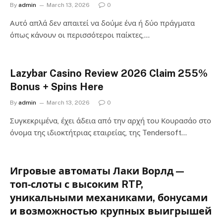
By
admin
March 13, 2026
0
Αυτό απλά δεν απαιτεί να δούμε ένα ή δύο πράγματα
όπως κάνουν οι περισσότεροι παίκτες,…
Lazybar Casino Review 2026 Claim 255%
Bonus + Spins Here
By
admin
March 13, 2026
0
Συγκεκριμένα, έχει άδεια από την αρχή του Κουρασάο στο
όνομα της ιδιοκτήτριας εταιρείας, της Tendersoft…
Игровые автоматы Лаки Ворлд —
топ‑слоты с высоким RTP,
уникальными механиками, бонусами
и возможностью крупных выигрышей