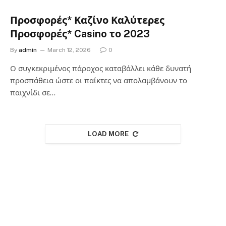
Προσφορές* Καζίνο Καλύτερες
Προσφορές* Casino το 2023
By
admin
March 12, 2026
0
Ο συγκεκριμένος πάροχος καταβάλλει κάθε δυνατή
προσπάθεια ώστε οι παίκτες να απολαμβάνουν το
παιχνίδι σε…
LOAD MORE