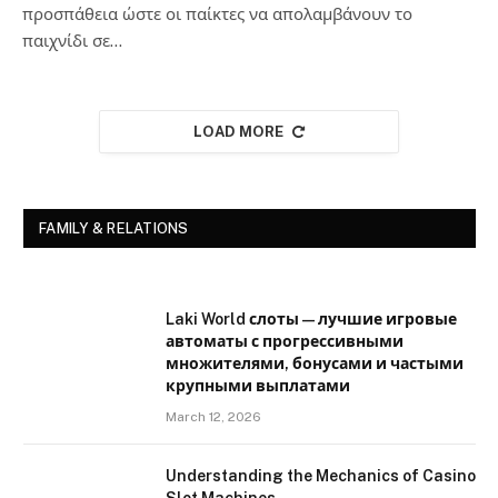
προσπάθεια ώστε οι παίκτες να απολαμβάνουν το
παιχνίδι σε…
LOAD MORE
FAMILY & RELATIONS
Laki World слоты — лучшие игровые
автоматы с прогрессивными
множителями, бонусами и частыми
крупными выплатами
March 12, 2026
Understanding the Mechanics of Casino