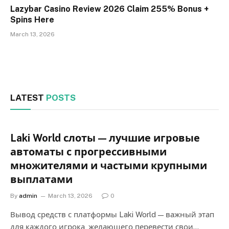
Lazybar Casino Review 2026 Claim 255% Bonus +
Spins Here
March 13, 2026
LATEST
POSTS
Laki World слоты — лучшие игровые
автоматы с прогрессивными
множителями и частыми крупными
выплатами
By
admin
March 13, 2026
0
Вывод средств с платформы Laki World — важный этап
для каждого игрока, желающего перевести свои…