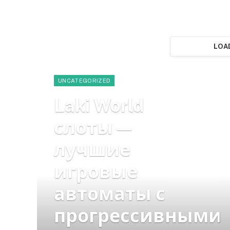
LOA
UNCATEGORIZED
Laki World
слоты —
лучшие
игровые
автоматы с
прогрессивными