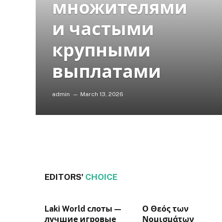
множителями
и частыми
крупными
выплатами
admin
March 13, 2026
EDITORS'
CHOICE
Laki World слоты —
Ο Θεός των
лучшие игровые
Νομισμάτων