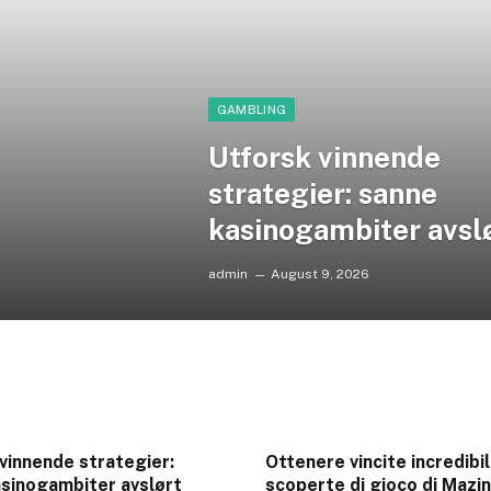
GAMBLING
Utforsk vinnende
strategier: sanne
kasinogambiter avsl
admin
August 9, 2026
vinnende strategier:
Ottenere vincite incredibili
sinogambiter avslørt
scoperte di gioco di Mazi