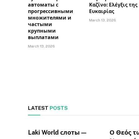
автоматы с
Καζίνο: Ελέγξις της
прогрессивными
Ευκαιρίας
множителями и
March 13, 2026
частыми
крупными
выплатами
March 13, 2026
LATEST
POSTS
Laki World слоты —
Ο Θεός τ