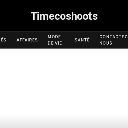
Timecoshoots
MODE
CONTACTEZ
TÉS
AFFAIRES
SANTÉ
DE VIE
NOUS