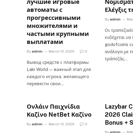
лучшие игровые
Νομισμάτ
автоматы с
Ελέγξις τ
прогрессивными
By
admin
Mar
множителями и
Οι τραπεζικέ
частыми крупными
ενδέχεται να
выплатами
godofcoins ca
ανάλογα με τ
By
admin
March 13, 2026
0
τράπεζάς…
Вывод средств с платформы
Laki World — важный этап для
каждого игрока, желающего
перевести свои…
Ονλάιν Παιχνίδια
Lazybar C
Καζίνο NetBet Καζίνο
2026 Cla
Bonus + S
By
admin
March 13, 2026
0
By
admin
Mar