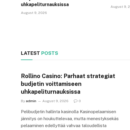
uhkapeliturnauksissa
August 9, 
August 9, 2026
LATEST
POSTS
Rollino Casino: Parhaat strategiat
budjetin voittamiseen
uhkapeliturnauksissa
By
admin
August 9, 2026
0
Pelibudjetin hallinta kasinolla Kasinopelaamisen
jännitys on houkuttelevaa, mutta menestyksekäs
pelaaminen edellyttää vahvaa taloudellista