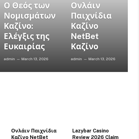
Ο Θεός των
Ονλάιν
Νομισμάτων
Παιχνίδια
Καζίνο:
Καζίνο
Ελέγξις της
NetBet
Ευκαιρίας
Καζίνο
admin
March 13, 2026
admin
March 13, 2026
Ονλάιν Παιχνίδια
Lazybar Casino
Καζίνο NetBet
Review 2026 Claim