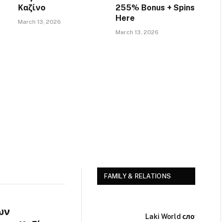
Καζίνο
255% Bonus + Spins
Here
March 13, 2026
March 13, 2026
FAMILY & RELATIONS
ων
Laki World слоты