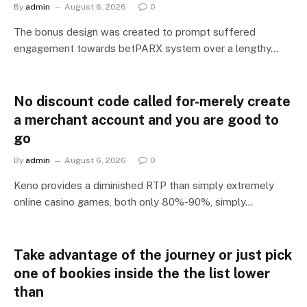
By
admin
August 6, 2026
0
The bonus design was created to prompt suffered
engagement towards betPARX system over a lengthy…
No discount code called for-merely create
a merchant account and you are good to
go
By
admin
August 6, 2026
0
Keno provides a diminished RTP than simply extremely
online casino games, both only 80%-90%, simply…
Take advantage of the journey or just pick
one of bookies inside the the list lower
than