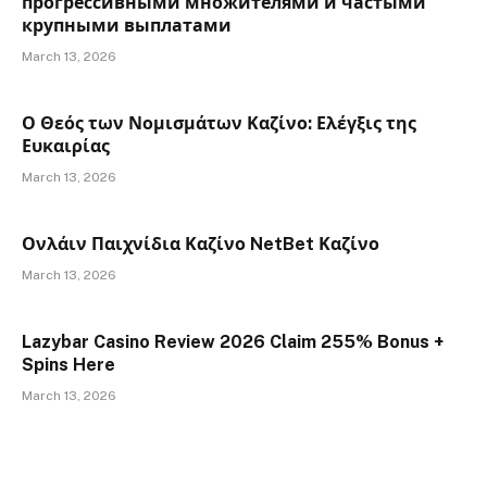
прогрессивными множителями и частыми
крупными выплатами
March 13, 2026
Ο Θεός των Νομισμάτων Καζίνο: Ελέγξις της
Ευκαιρίας
March 13, 2026
Ονλάιν Παιχνίδια Καζίνο NetBet Καζίνο
March 13, 2026
Lazybar Casino Review 2026 Claim 255% Bonus +
Spins Here
March 13, 2026