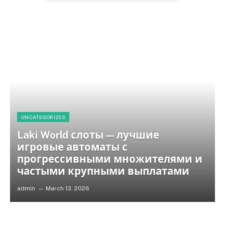
UNCATEGORIZED
Laki World слоты — лучшие
игровые автоматы с
прогрессивными множителями и
частыми крупными выплатами
admin
March 13, 2026