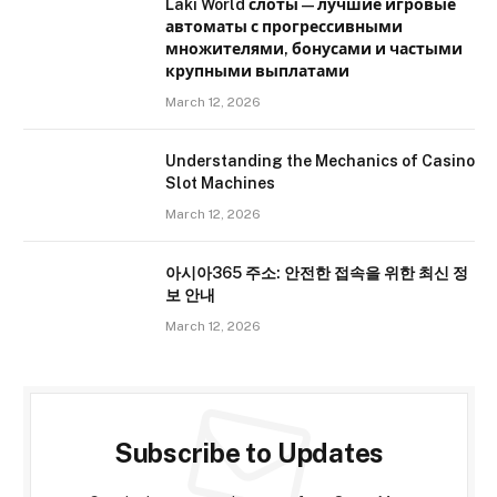
Laki World слоты — лучшие игровые
автоматы с прогрессивными
множителями, бонусами и частыми
крупными выплатами
March 12, 2026
Understanding the Mechanics of Casino
Slot Machines
March 12, 2026
아시아365 주소: 안전한 접속을 위한 최신 정
보 안내
March 12, 2026
Subscribe to Updates