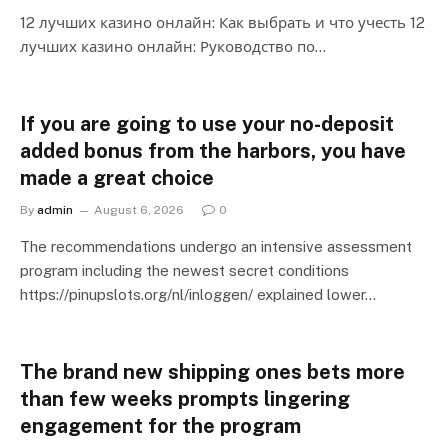
12 лучших казино онлайн: Как выбрать и что учесть 12
лучших казино онлайн: Руководство по…
If you are going to use your no-deposit
added bonus from the harbors, you have
made a great choice
By
admin
August 6, 2026
0
The recommendations undergo an intensive assessment
program including the newest secret conditions
https://pinupslots.org/nl/inloggen/ explained lower…
The brand new shipping ones bets more
than few weeks prompts lingering
engagement for the program