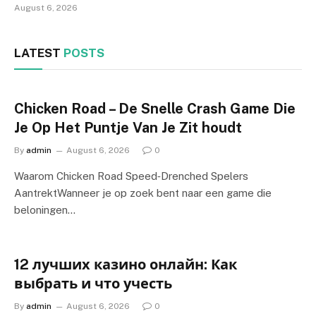
August 6, 2026
LATEST
POSTS
Chicken Road – De Snelle Crash Game Die
Je Op Het Puntje Van Je Zit houdt
By
admin
August 6, 2026
0
Waarom Chicken Road Speed‑Drenched Spelers
AantrektWanneer je op zoek bent naar een game die
beloningen…
12 лучших казино онлайн: Как
выбрать и что учесть
By
admin
August 6, 2026
0