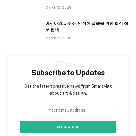
March 12, 2026
아시아365 주소: 안전한 접속을 위한 최신 정
보 안내
March 12, 2026
Subscribe to Updates
Get the latest creative news from SmartMag
about art & design.