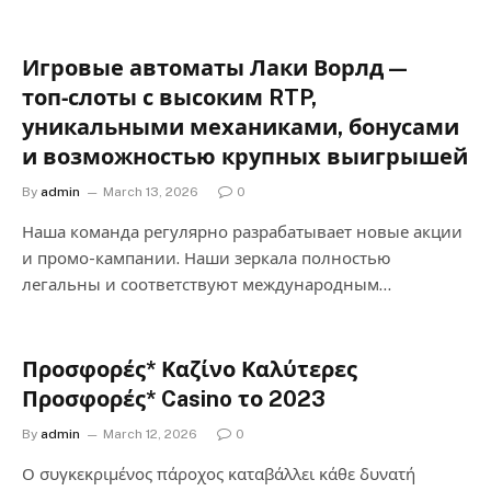
Игровые автоматы Лаки Ворлд —
топ‑слоты с высоким RTP,
уникальными механиками, бонусами
и возможностью крупных выигрышей
By
admin
March 13, 2026
0
Наша команда регулярно разрабатывает новые акции
и промо-кампании. Наши зеркала полностью
легальны и соответствуют международным…
Προσφορές* Καζίνο Καλύτερες
Προσφορές* Casino το 2023
By
admin
March 12, 2026
0
Ο συγκεκριμένος πάροχος καταβάλλει κάθε δυνατή