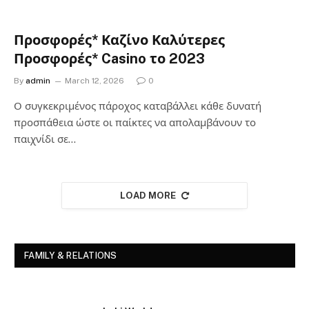
Προσφορές* Καζίνο Καλύτερες
Προσφορές* Casino το 2023
By
admin
March 12, 2026
0
Ο συγκεκριμένος πάροχος καταβάλλει κάθε δυνατή
προσπάθεια ώστε οι παίκτες να απολαμβάνουν το
παιχνίδι σε…
LOAD MORE
FAMILY & RELATIONS