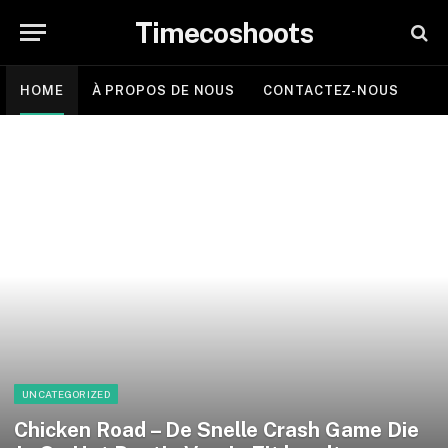
Timecoshoots
HOME
À PROPOS DE NOUS
CONTACTEZ-NOUS
UNCATEGORIZED
Chicken Road – De Snelle Crash Game Die