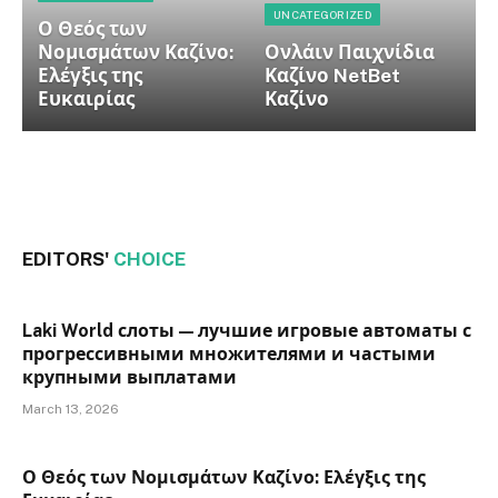
UNCATEGORIZED
Ο Θεός των
Νομισμάτων Καζίνο:
Ονλάιν Παιχνίδια
Ελέγξις της
Καζίνο NetBet
Ευκαιρίας
Καζίνο
EDITORS'
CHOICE
Laki World слоты — лучшие игровые автоматы с
прогрессивными множителями и частыми
крупными выплатами
March 13, 2026
Ο Θεός των Νομισμάτων Καζίνο: Ελέγξις της