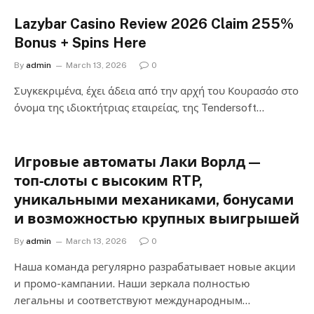
Lazybar Casino Review 2026 Claim 255%
Bonus + Spins Here
By
admin
March 13, 2026
0
Συγκεκριμένα, έχει άδεια από την αρχή του Κουρασάο στο
όνομα της ιδιοκτήτριας εταιρείας, της Tendersoft…
Игровые автоматы Лаки Ворлд —
топ‑слоты с высоким RTP,
уникальными механиками, бонусами
и возможностью крупных выигрышей
By
admin
March 13, 2026
0
Наша команда регулярно разрабатывает новые акции
и промо-кампании. Наши зеркала полностью
легальны и соответствуют международным…