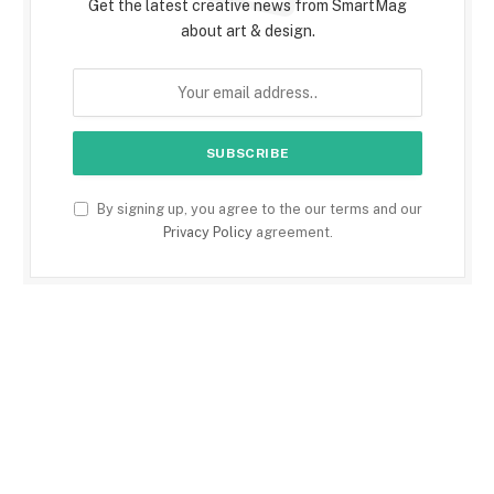
Get the latest creative news from SmartMag
about art & design.
By signing up, you agree to the our terms and our
Privacy Policy
agreement.