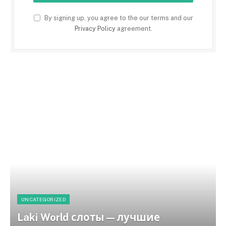
By signing up, you agree to the our terms and our
Privacy Policy
agreement.
UNCATEGORIZED
Laki World слоты — лучшие