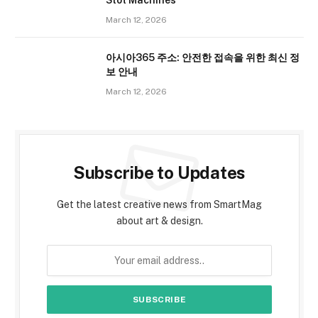
Slot Machines
March 12, 2026
아시아365 주소: 안전한 접속을 위한 최신 정
보 안내
March 12, 2026
Subscribe to Updates
Get the latest creative news from SmartMag
about art & design.