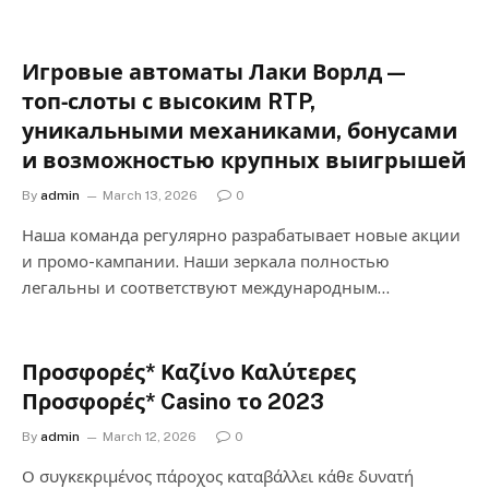
Игровые автоматы Лаки Ворлд —
топ‑слоты с высоким RTP,
уникальными механиками, бонусами
и возможностью крупных выигрышей
By
admin
March 13, 2026
0
Наша команда регулярно разрабатывает новые акции
и промо-кампании. Наши зеркала полностью
легальны и соответствуют международным…
Προσφορές* Καζίνο Καλύτερες
Προσφορές* Casino το 2023
By
admin
March 12, 2026
0
Ο συγκεκριμένος πάροχος καταβάλλει κάθε δυνατή