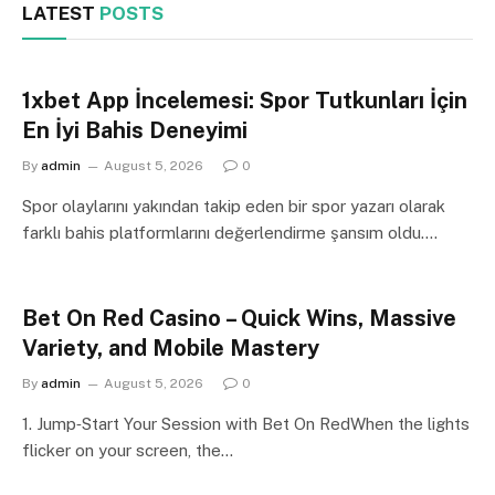
LATEST
POSTS
1xbet App İncelemesi: Spor Tutkunları İçin
En İyi Bahis Deneyimi
By
admin
August 5, 2026
0
Spor olaylarını yakından takip eden bir spor yazarı olarak
farklı bahis platformlarını değerlendirme şansım oldu.…
Bet On Red Casino – Quick Wins, Massive
Variety, and Mobile Mastery
By
admin
August 5, 2026
0
1. Jump‑Start Your Session with Bet On RedWhen the lights
flicker on your screen, the…