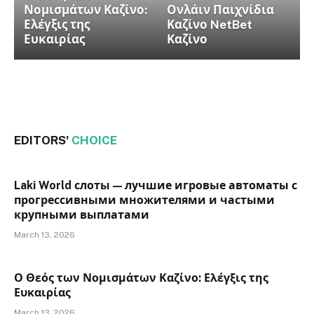
Νομισμάτων Καζίνο:
Ονλάιν Παιχνίδια
Ελέγξις της
Καζίνο NetBet
Ευκαιρίας
Καζίνο
EDITORS'
CHOICE
Laki World слоты — лучшие игровые автоматы с
прогрессивными множителями и частыми
крупными выплатами
March 13, 2026
Ο Θεός των Νομισμάτων Καζίνο: Ελέγξις της
Ευκαιρίας
March 13, 2026