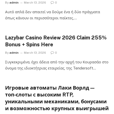
By
admin
March 13, 2026
0
Αυτό απλά δεν απαιτεί να δούμε ένα ή δύο πράγματα
όπως κάνουν οι περισσότεροι παίκτες,…
Lazybar Casino Review 2026 Claim 255%
Bonus + Spins Here
By
admin
March 13, 2026
0
Συγκεκριμένα, έχει άδεια από την αρχή του Κουρασάο στο
όνομα της ιδιοκτήτριας εταιρείας, της Tendersoft…
Игровые автоматы Лаки Ворлд —
топ‑слоты с высоким RTP,
уникальными механиками, бонусами
и возможностью крупных выигрышей