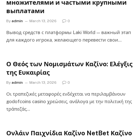
множителями и частыми крупными
выплатами
By
admin
March 13, 2026
0
Вывод средств с платформы Laki World — важный этап
для каждого игрока, желающего перевести свои…
Ο Θεός των Νομισμάτων Καζίνο: Ελέγξις
της Ευκαιρίας
By
admin
March 13, 2026
0
Οι τραπεζικές μεταφορές ενδέχεται να περιλαμβάνουν
godofcoins casino χρεώσεις, ανάλογα με την πολιτική της
τράπεζάς…
Ονλάιν Παιχνίδια Καζίνο NetBet Καζίνο