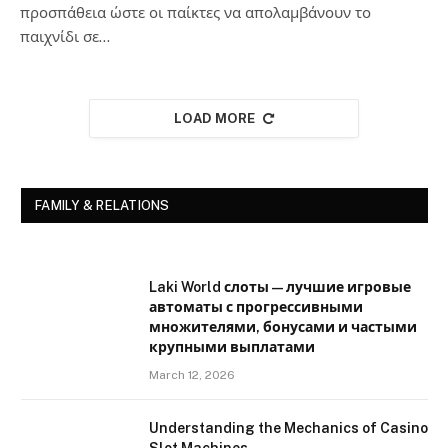
προσπάθεια ώστε οι παίκτες να απολαμβάνουν το
παιχνίδι σε…
LOAD MORE
FAMILY & RELATIONS
Laki World слоты — лучшие игровые
автоматы с прогрессивными
множителями, бонусами и частыми
крупными выплатами
March 12, 2026
Understanding the Mechanics of Casino