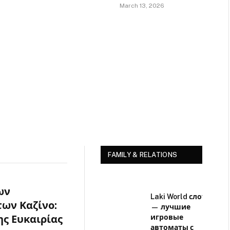
March 13, 2026
FAMILY & RELATIONS
ων
Laki World слоты
ων Καζίνο:
— лучшие
ης Ευκαιρίας
игровые
автоматы с