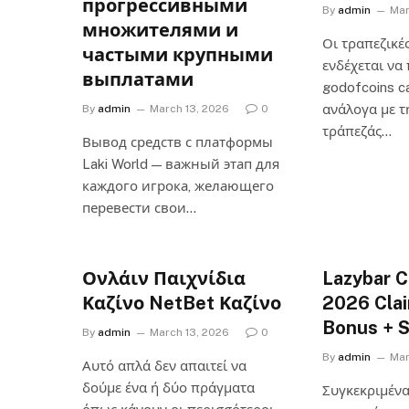
прогрессивными
By
admin
Mar
множителями и
Οι τραπεζικέ
частыми крупными
ενδέχεται να
выплатами
godofcoins ca
ανάλογα με τ
By
admin
March 13, 2026
0
τράπεζάς…
Вывод средств с платформы
Laki World — важный этап для
каждого игрока, желающего
перевести свои…
Ονλάιν Παιχνίδια
Lazybar C
Καζίνο NetBet Καζίνο
2026 Cla
Bonus + S
By
admin
March 13, 2026
0
By
admin
Mar
Αυτό απλά δεν απαιτεί να
δούμε ένα ή δύο πράγματα
Συγκεκριμένα,