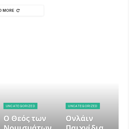
D MORE
UNCATEGORIZED
UNCATEGORIZED
Ο Θεός των
Ονλάιν
Νομισμάτων
Παιχνίδια