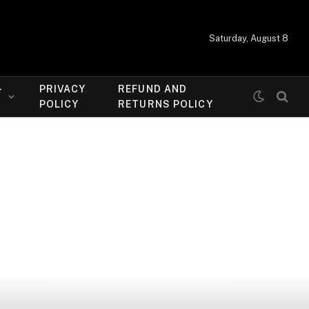
Saturday, August 8
-
PRIVACY
REFUND AND
POLICY
RETURNS POLICY