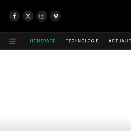
Facebook
X
Instagram
Vimeo
(Twitter)
HOMEPAGE
TECHNOLOGIE
ACTUALI