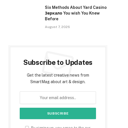
Six Methods About Yard Casino
Зеркало You wish You Knew
Before
August 7, 2026
Subscribe to Updates
Get the latest creative news from
SmartMag about art & design.
By signing up, you agree to the our