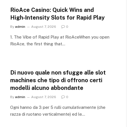
RioAce Casino: Quick Wins and
High‑Intensity Slots for Rapid Play
By
admin
August 7, 2026
0
1. The Vibe of Rapid Play at RioAceWhen you open
RioAce, the first thing that…
Di nuovo quale non sfugge alle slot
machines che tipo di offrono certi
modelli alcuno abbondante
By
admin
August 7, 2026
0
Ogni hanno da 3 per 5 rulli cumulativamente (che
razza di ruotano verticalmente) ed le…