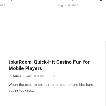
2026
August 8, 2026
JokaRoom: Quick‑Hit Casino Fun for
Mobile Players
By
admin
August 8, 2026
0
When the urge to spin a reel or test a hand hits hard,
you’re looking…