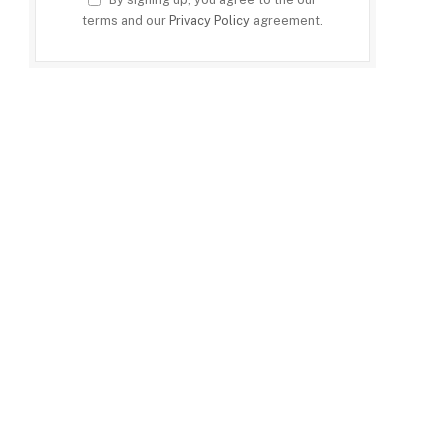
terms and our
Privacy Policy
agreement.