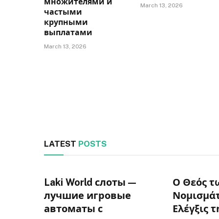
множителями и
March 13, 2026
частыми
крупными
выплатами
March 13, 2026
LATEST
POSTS
Laki World слоты —
Ο Θεός τ
лучшие игровые
Νομισμάτ
автоматы с
Ελέγξις τ