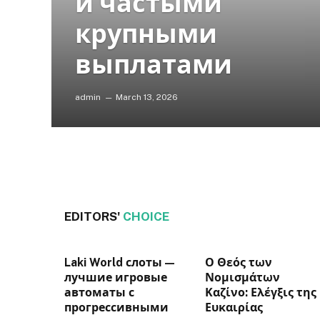
и частыми
крупными
выплатами
admin
March 13, 2026
EDITORS'
CHOICE
Laki World слоты —
Ο Θεός των
лучшие игровые
Νομισμάτων
автоматы с
Καζίνο: Ελέγξις της
прогрессивными
Ευκαιρίας