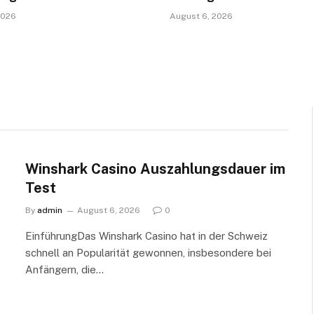
2026
August 6, 2026
Winshark Casino Auszahlungsdauer im
Test
By
admin
August 6, 2026
0
EinführungDas Winshark Casino hat in der Schweiz
schnell an Popularität gewonnen, insbesondere bei
Anfängern, die…