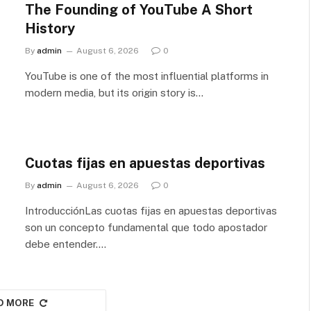
The Founding of YouTube A Short
History
By
admin
August 6, 2026
0
YouTube is one of the most influential platforms in
modern media, but its origin story is…
Cuotas fijas en apuestas deportivas
By
admin
August 6, 2026
0
IntroducciónLas cuotas fijas en apuestas deportivas
son un concepto fundamental que todo apostador
debe entender.…
D MORE