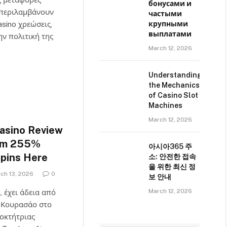
бонусами и
 περιλαμβάνουν
частыми
sino χρεώσεις,
крупными
выплатами
ην πολιτική της
March 12, 2026
Understanding
the Mechanics
of Casino Slot
Machines
March 12, 2026
asino Review
im 255%
아시아365 주
pins Here
소: 안전한 접속
을 위한 최신 정
ch 13, 2026
0
보 안내
March 12, 2026
 έχει άδεια από
 Κουρασάο στο
ιοκτήτριας