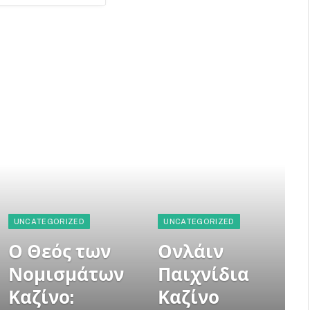
UNCATEGORIZED
UNCATEGORIZED
Ο Θεός των
Ονλάιν
Νομισμάτων
Παιχνίδια
Καζίνο:
Καζίνο