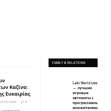
FAMILY & RELATIONS
ων
Laki World слоты
ων Καζίνο:
— лучшие
ης Ευκαιρίας
игровые
автоматы с
ch 13, 2026
0
прогрессивными
множителями,
ς μεταφορές