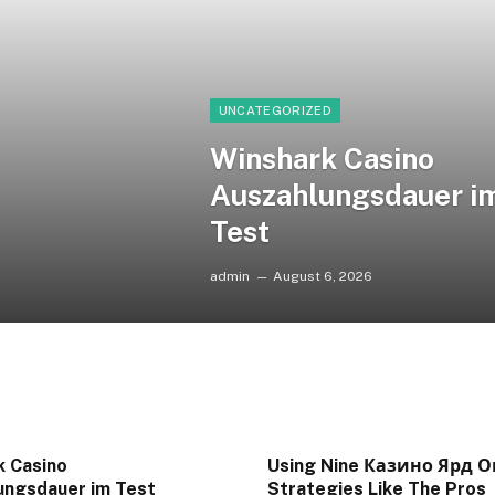
UNCATEGORIZED
Winshark Casino
Auszahlungsdauer i
Test
admin
August 6, 2026
k Casino
Using Nine Казино Ярд 
ungsdauer im Test
Strategies Like The Pros