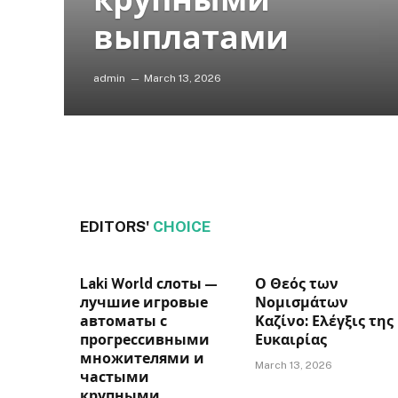
выплатами
admin
March 13, 2026
EDITORS'
CHOICE
Laki World слоты —
Ο Θεός των
лучшие игровые
Νομισμάτων
автоматы с
Καζίνο: Ελέγξις της
прогрессивными
Ευκαιρίας
множителями и
March 13, 2026
частыми
крупными