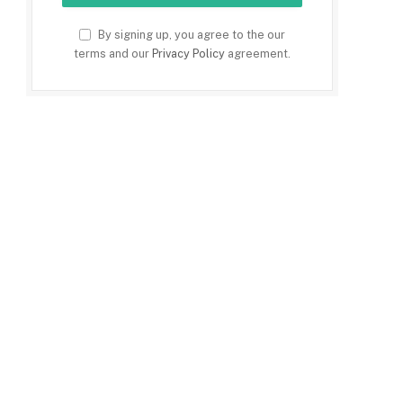
By signing up, you agree to the our
terms and our
Privacy Policy
agreement.