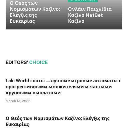
Ο Θεός των
Νομισμάτων Καζίνο:
Ονλάιν Παιχνίδια
Ελέγξις της
Καζίνο NetBet
Ευκαιρίας
Καζίνο
EDITORS'
CHOICE
Laki World слоты — лучшие игровые автоматы с
прогрессивными множителями и частыми
крупными выплатами
March 13, 2026
Ο Θεός των Νομισμάτων Καζίνο: Ελέγξις της
Ευκαιρίας