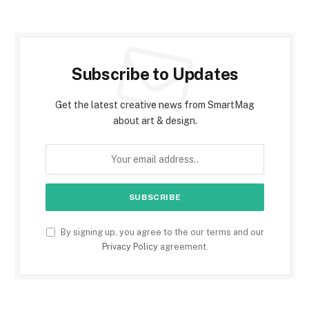
Subscribe to Updates
Get the latest creative news from SmartMag
about art & design.
By signing up, you agree to the our terms and our
Privacy Policy
agreement.