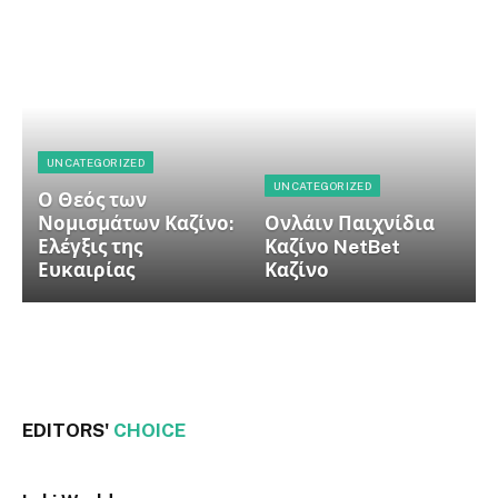
UNCATEGORIZED
UNCATEGORIZED
Ο Θεός των
Νομισμάτων Καζίνο:
Ονλάιν Παιχνίδια
Ελέγξις της
Καζίνο NetBet
Ευκαιρίας
Καζίνο
EDITORS'
CHOICE