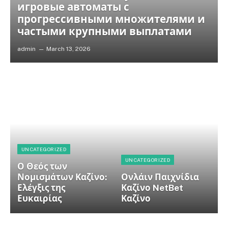
игровые автоматы с
прогрессивными множителями и
частыми крупными выплатами
admin
March 13, 2026
UNCATEGORIZED
UNCATEGORIZED
Ο Θεός των
Νομισμάτων Καζίνο:
Ονλάιν Παιχνίδια
Ελέγξις της
Καζίνο NetBet
Ευκαιρίας
Καζίνο