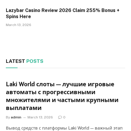
Lazybar Casino Review 2026 Claim 255% Bonus +
Spins Here
March 13, 2026
LATEST
POSTS
Laki World слоты — лучшие игровые
автоматы с прогрессивными
множителями и частыми крупными
выплатами
By
admin
March 13, 2026
0
Вывод средств с платформы Laki World — важный этап