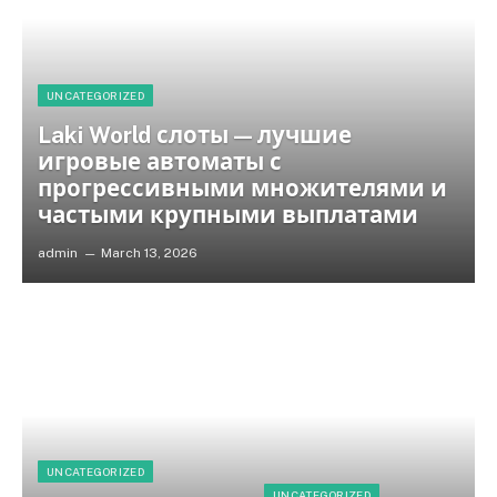
UNCATEGORIZED
Laki World слоты — лучшие
игровые автоматы с
прогрессивными множителями и
частыми крупными выплатами
admin
March 13, 2026
UNCATEGORIZED
UNCATEGORIZED