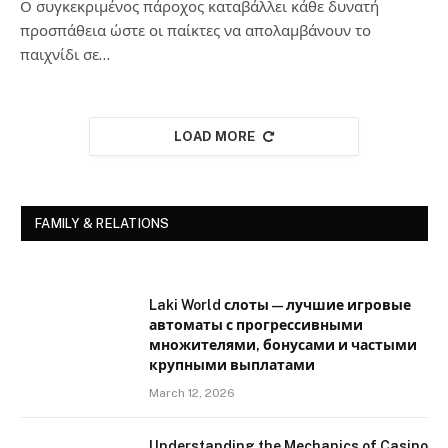
Ο συγκεκριμένος πάροχος καταβάλλει κάθε δυνατή
προσπάθεια ώστε οι παίκτες να απολαμβάνουν το
παιχνίδι σε…
LOAD MORE
FAMILY & RELATIONS
Laki World слоты — лучшие игровые
автоматы с прогрессивными
множителями, бонусами и частыми
крупными выплатами
March 12, 2026
Understanding the Mechanics of Casino