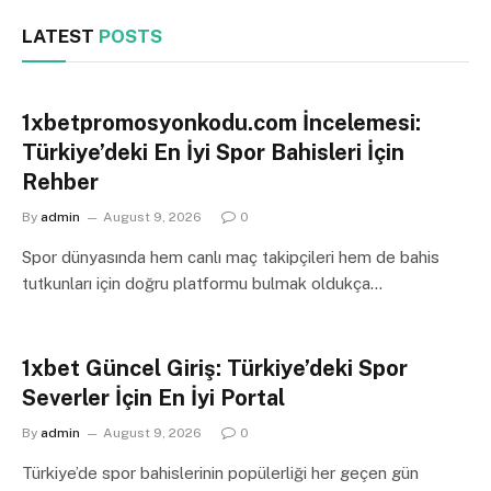
LATEST
POSTS
1xbetpromosyonkodu.com İncelemesi:
Türkiye’deki En İyi Spor Bahisleri İçin
Rehber
By
admin
August 9, 2026
0
Spor dünyasında hem canlı maç takipçileri hem de bahis
tutkunları için doğru platformu bulmak oldukça…
1xbet Güncel Giriş: Türkiye’deki Spor
Severler İçin En İyi Portal
By
admin
August 9, 2026
0
Türkiye’de spor bahislerinin popülerliği her geçen gün