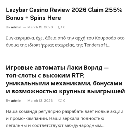
Lazybar Casino Review 2026 Claim 255%
Bonus + Spins Here
By
admin
March 13, 2026
0
Συγκεκριμένα, έχει άδεια από την αρχή του Κουρασάο στο
όνομα της ιδιοκτήτριας εταιρείας, της Tendersoft…
Игровые автоматы Лаки Ворлд —
топ‑слоты с высоким RTP,
уникальными механиками, бонусами
и возможностью крупных выигрышей
By
admin
March 13, 2026
0
Наша команда регулярно разрабатывает новые акции
и промо-кампании. Наши зеркала полностью
легальны и соответствуют международным…