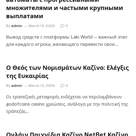
множителями и частыми крупными
выплатами
By
admin
March 13, 2026
0
Вывод средств с платформы Laki World — важный этап
для каждого игрока, желающего перевести свои…
Ο Θεός των Νομισμάτων Καζίνο: Ελέγξις
της Ευκαιρίας
By
admin
March 13, 2026
0
Οι τραπεζικές μεταφορές ενδέχεται να περιλαμβάνουν
godofcoins casino χρεώσεις, ανάλογα με την πολιτική της
τράπεζάς…
Ονλάιν Παιχνίδια Καζίνο NetBet Καζίνο