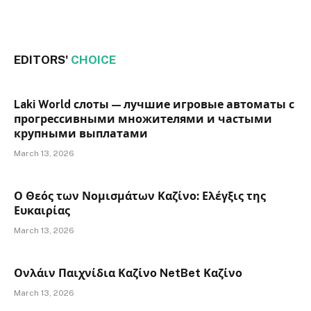
EDITORS'
CHOICE
Laki World слоты — лучшие игровые автоматы с
прогрессивными множителями и частыми
крупными выплатами
March 13, 2026
Ο Θεός των Νομισμάτων Καζίνο: Ελέγξις της
Ευκαιρίας
March 13, 2026
Ονλάιν Παιχνίδια Καζίνο NetBet Καζίνο
March 13, 2026