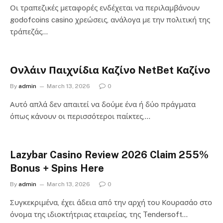
Οι τραπεζικές μεταφορές ενδέχεται να περιλαμβάνουν
godofcoins casino χρεώσεις, ανάλογα με την πολιτική της
τράπεζάς…
Ονλάιν Παιχνίδια Καζίνο NetBet Καζίνο
By
admin
March 13, 2026
0
Αυτό απλά δεν απαιτεί να δούμε ένα ή δύο πράγματα
όπως κάνουν οι περισσότεροι παίκτες,…
Lazybar Casino Review 2026 Claim 255%
Bonus + Spins Here
By
admin
March 13, 2026
0
Συγκεκριμένα, έχει άδεια από την αρχή του Κουρασάο στο
όνομα της ιδιοκτήτριας εταιρείας, της Tendersoft…