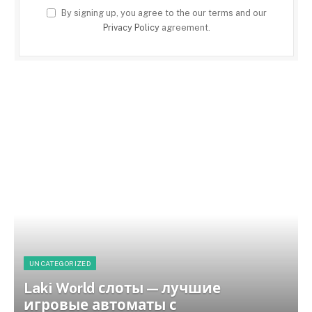
By signing up, you agree to the our terms and our
Privacy Policy
agreement.
UNCATEGORIZED
Laki World слоты — лучшие
игровые автоматы с