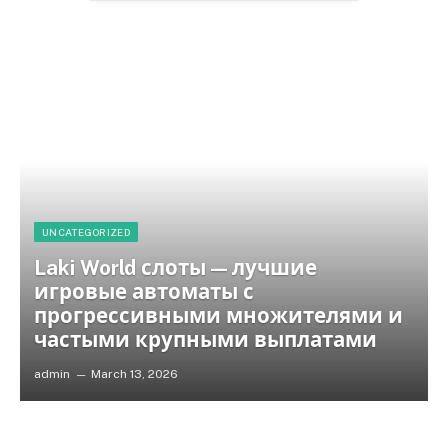
UNCATEGORIZED
Laki World слоты — лучшие
игровые автоматы с
прогрессивными множителями и
частыми крупными выплатами
admin
March 13, 2026