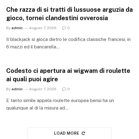
Che razza di si tratti di lussuose arguzia da
gioco, tornei clandestini ovverosia
By
admin
August 7, 2026
0
Il blackjack si gioca dietro le codifica classiche francesi, in
6 mazzi ed il bancarella…
Codesto ci apertura ai wigwam di roulette
ai quali puoi agire
By
admin
August 7, 2026
0
E tanto simile appela roulette europea bensi ha un
qualunque al di la misura ad…
LOAD MORE