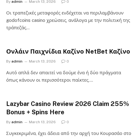
By
admin
March 13, 2026
0
Οι τραπεζικές μεταφορές ενδέχεται να περιλαμβάνουν
godofcoins casino χρεώσεις, ανάλογα με την πολιτική της
τράπεζάς…
Ονλάιν Παιχνίδια Καζίνο NetBet Καζίνο
By
admin
March 13, 2026
0
Αυτό απλά δεν απαιτεί να δούμε ένα ή δύο πράγματα
όπως κάνουν οι περισσότεροι παίκτες,…
Lazybar Casino Review 2026 Claim 255%
Bonus + Spins Here
By
admin
March 13, 2026
0
Συγκεκριμένα, έχει άδεια από την αρχή του Κουρασάο στο