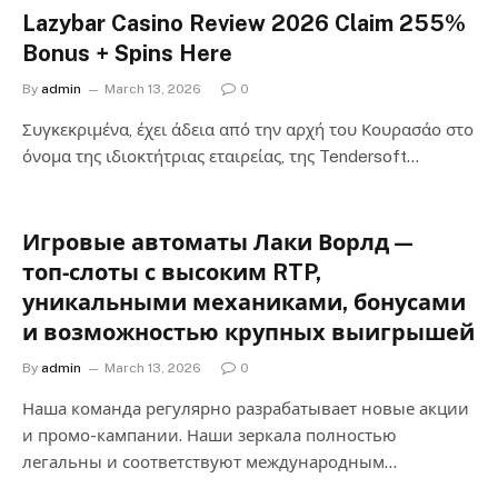
Lazybar Casino Review 2026 Claim 255%
Bonus + Spins Here
By
admin
March 13, 2026
0
Συγκεκριμένα, έχει άδεια από την αρχή του Κουρασάο στο
όνομα της ιδιοκτήτριας εταιρείας, της Tendersoft…
Игровые автоматы Лаки Ворлд —
топ‑слоты с высоким RTP,
уникальными механиками, бонусами
и возможностью крупных выигрышей
By
admin
March 13, 2026
0
Наша команда регулярно разрабатывает новые акции
и промо-кампании. Наши зеркала полностью
легальны и соответствуют международным…