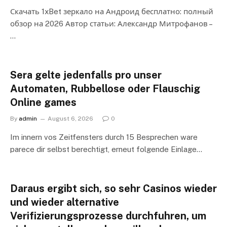
Скачать 1xBet зеркало на Андроид бесплатно: полный
обзор на 2026 Автор статьи: Александр Митрофанов –
…
Sera gelte jedenfalls pro unser
Automaten, Rubbellose oder Flauschig
Online games
By
admin
August 6, 2026
0
Im innern vos Zeitfensters durch 15 Besprechen ware
parece dir selbst berechtigt, erneut folgende Einlage…
Daraus ergibt sich, so sehr Casinos wieder
und wieder alternative
Verifizierungsprozesse durchfuhren, um