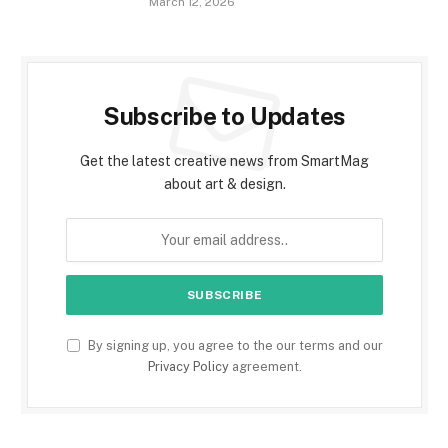
March 12, 2026
Subscribe to Updates
Get the latest creative news from SmartMag
about art & design.
By signing up, you agree to the our terms and our
Privacy Policy
agreement.