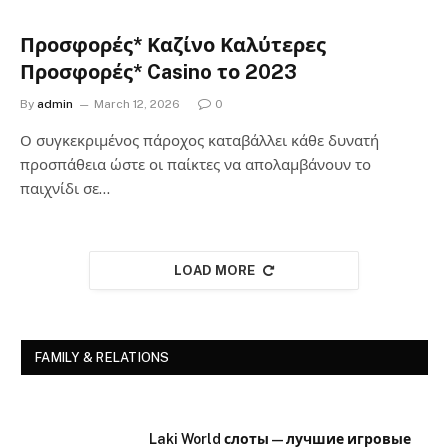
Προσφορές* Καζίνο Καλύτερες
Προσφορές* Casino το 2023
By
admin
March 12, 2026
0
Ο συγκεκριμένος πάροχος καταβάλλει κάθε δυνατή
προσπάθεια ώστε οι παίκτες να απολαμβάνουν το
παιχνίδι σε…
LOAD MORE
FAMILY & RELATIONS
Laki World слоты — лучшие игровые