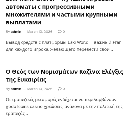
автоматы с прогрессивными
множителями и частыми крупными
выплатами
By
admin
March 13, 2026
0
Вывод средств с платформы Laki World — важный этап
для каждого игрока, желающего перевести свои…
Ο Θεός των Νομισμάτων Καζίνο: Ελέγξις
της Ευκαιρίας
By
admin
March 13, 2026
0
Οι τραπεζικές μεταφορές ενδέχεται να περιλαμβάνουν
godofcoins casino χρεώσεις, ανάλογα με την πολιτική της
τράπεζάς…