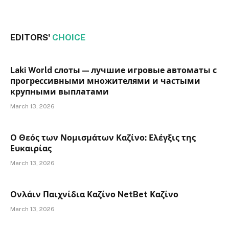
EDITORS'
CHOICE
Laki World слоты — лучшие игровые автоматы с
прогрессивными множителями и частыми
крупными выплатами
March 13, 2026
Ο Θεός των Νομισμάτων Καζίνο: Ελέγξις της
Ευκαιρίας
March 13, 2026
Ονλάιν Παιχνίδια Καζίνο NetBet Καζίνο
March 13, 2026