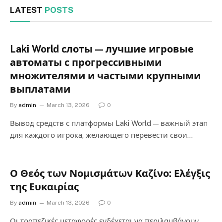
LATEST
POSTS
Laki World слоты — лучшие игровые
автоматы с прогрессивными
множителями и частыми крупными
выплатами
By
admin
March 13, 2026
0
Вывод средств с платформы Laki World — важный этап
для каждого игрока, желающего перевести свои…
Ο Θεός των Νομισμάτων Καζίνο: Ελέγξις
της Ευκαιρίας
By
admin
March 13, 2026
0
Οι τραπεζικές μεταφορές ενδέχεται να περιλαμβάνουν