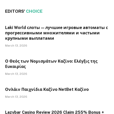
EDITORS'
CHOICE
Laki World слоты — лучшие игровые автоматы с
прогрессивными множителями и частыми
крупными выплатами
March 13, 2026
Ο Θεός των Νομισμάτων Καζίνο: Ελέγξις της
Ευκαιρίας
March 13, 2026
Ονλάιν Παιχνίδια Καζίνο NetBet Καζίνο
March 13, 2026
Lazybar Casino Review 2026 Claim 255% Bonus +