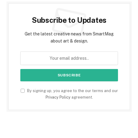
Subscribe to Updates
Get the latest creative news from SmartMag
about art & design.
By signing up, you agree to the our terms and our
Privacy Policy
agreement.