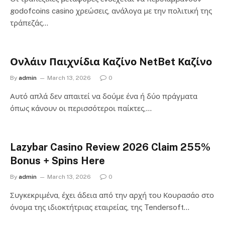
godofcoins casino χρεώσεις, ανάλογα με την πολιτική της
τράπεζάς…
Ονλάιν Παιχνίδια Καζίνο NetBet Καζίνο
By
admin
March 13, 2026
0
Αυτό απλά δεν απαιτεί να δούμε ένα ή δύο πράγματα
όπως κάνουν οι περισσότεροι παίκτες,…
Lazybar Casino Review 2026 Claim 255%
Bonus + Spins Here
By
admin
March 13, 2026
0
Συγκεκριμένα, έχει άδεια από την αρχή του Κουρασάο στο
όνομα της ιδιοκτήτριας εταιρείας, της Tendersoft…