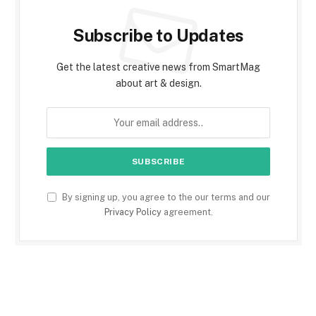
Subscribe to Updates
Get the latest creative news from SmartMag
about art & design.
By signing up, you agree to the our terms and our
Privacy Policy
agreement.