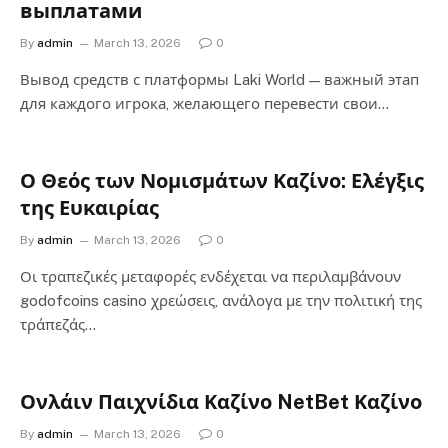
выплатами
By
admin
March 13, 2026
0
Вывод средств с платформы Laki World — важный этап
для каждого игрока, желающего перевести свои…
Ο Θεός των Νομισμάτων Καζίνο: Ελέγξις
της Ευκαιρίας
By
admin
March 13, 2026
0
Οι τραπεζικές μεταφορές ενδέχεται να περιλαμβάνουν
godofcoins casino χρεώσεις, ανάλογα με την πολιτική της
τράπεζάς…
Ονλάιν Παιχνίδια Καζίνο NetBet Καζίνο
By
admin
March 13, 2026
0