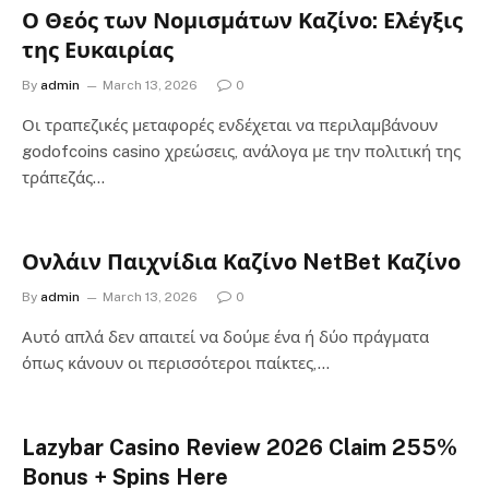
Ο Θεός των Νομισμάτων Καζίνο: Ελέγξις
της Ευκαιρίας
By
admin
March 13, 2026
0
Οι τραπεζικές μεταφορές ενδέχεται να περιλαμβάνουν
godofcoins casino χρεώσεις, ανάλογα με την πολιτική της
τράπεζάς…
Ονλάιν Παιχνίδια Καζίνο NetBet Καζίνο
By
admin
March 13, 2026
0
Αυτό απλά δεν απαιτεί να δούμε ένα ή δύο πράγματα
όπως κάνουν οι περισσότεροι παίκτες,…
Lazybar Casino Review 2026 Claim 255%
Bonus + Spins Here