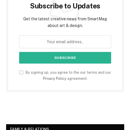
Subscribe to Updates
Get the latest creative news from SmartMag
about art & design.
By signing up, you agree to the our terms and our
Privacy Policy
agreement.
FAMILY & RELATIONS