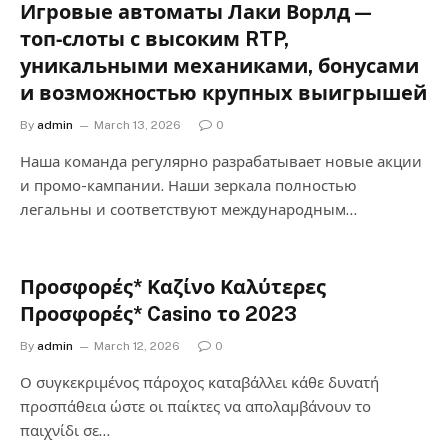
Игровые автоматы Лаки Ворлд —
топ‑слоты с высоким RTP,
уникальными механиками, бонусами
и возможностью крупных выигрышей
By
admin
March 13, 2026
0
Наша команда регулярно разрабатывает новые акции
и промо-кампании. Наши зеркала полностью
легальны и соответствуют международным…
Προσφορές* Καζίνο Καλύτερες
Προσφορές* Casino το 2023
By
admin
March 12, 2026
0
Ο συγκεκριμένος πάροχος καταβάλλει κάθε δυνατή
προσπάθεια ώστε οι παίκτες να απολαμβάνουν το
παιχνίδι σε…