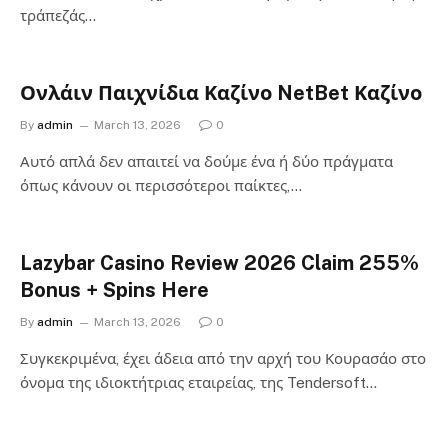
τράπεζάς…
Ονλάιν Παιχνίδια Καζίνο NetBet Καζίνο
By
admin
March 13, 2026
0
Αυτό απλά δεν απαιτεί να δούμε ένα ή δύο πράγματα
όπως κάνουν οι περισσότεροι παίκτες,…
Lazybar Casino Review 2026 Claim 255%
Bonus + Spins Here
By
admin
March 13, 2026
0
Συγκεκριμένα, έχει άδεια από την αρχή του Κουρασάο στο
όνομα της ιδιοκτήτριας εταιρείας, της Tendersoft…