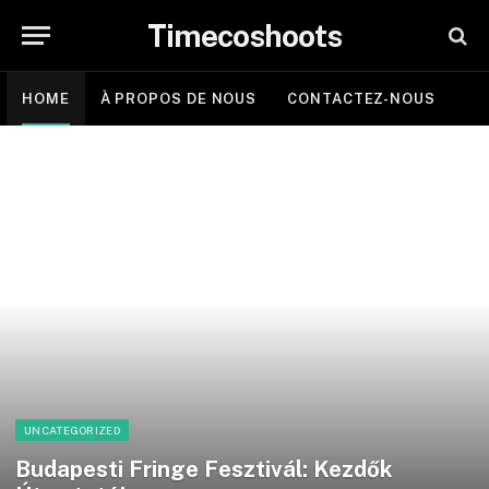
Timecoshoots
HOME
À PROPOS DE NOUS
CONTACTEZ-NOUS
UNCATEGORIZED
Budapesti Fringe Fesztivál: Kezdők