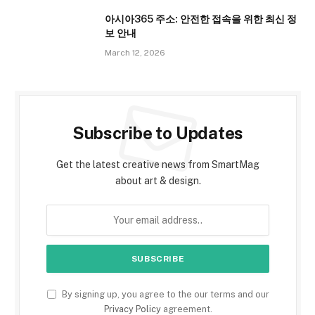
아시아365 주소: 안전한 접속을 위한 최신 정
보 안내
March 12, 2026
Subscribe to Updates
Get the latest creative news from SmartMag
about art & design.
By signing up, you agree to the our terms and our
Privacy Policy
agreement.