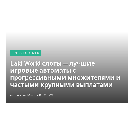
UNCATEGORIZED
Laki World слоты — лучшие
игровые автоматы с
прогрессивными множителями и
частыми крупными выплатами
admin
March 13, 2026