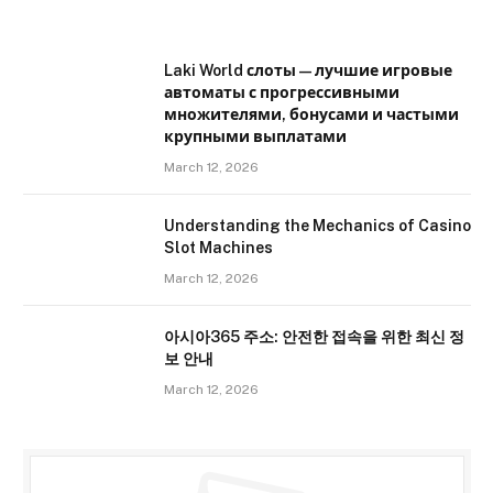
Laki World слоты — лучшие игровые
автоматы с прогрессивными
множителями, бонусами и частыми
крупными выплатами
March 12, 2026
Understanding the Mechanics of Casino
Slot Machines
March 12, 2026
아시아365 주소: 안전한 접속을 위한 최신 정
보 안내
March 12, 2026