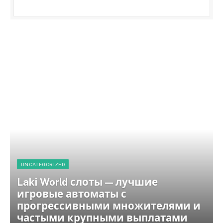
UNCATEGORIZED
Laki World слоты — лучшие
игровые автоматы с
прогрессивными множителями и
частыми крупными выплатами