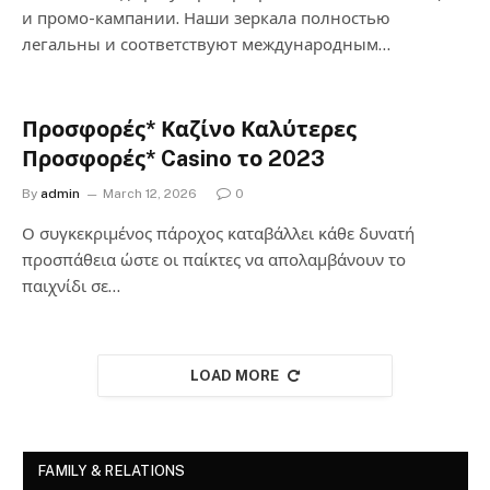
и промо-кампании. Наши зеркала полностью
легальны и соответствуют международным…
Προσφορές* Καζίνο Καλύτερες
Προσφορές* Casino το 2023
By
admin
March 12, 2026
0
Ο συγκεκριμένος πάροχος καταβάλλει κάθε δυνατή
προσπάθεια ώστε οι παίκτες να απολαμβάνουν το
παιχνίδι σε…
LOAD MORE
FAMILY & RELATIONS