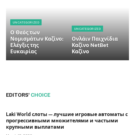
UNCATEGORIZED
UNCATEGORIZED
Ο Θεός των
Νομισμάτων Καζίνο:
Ονλάιν Παιχνίδια
Ελέγξις της
Καζίνο NetBet
Ευκαιρίας
Καζίνο
EDITORS'
CHOICE
Laki World слоты — лучшие игровые автоматы с
прогрессивными множителями и частыми
крупными выплатами