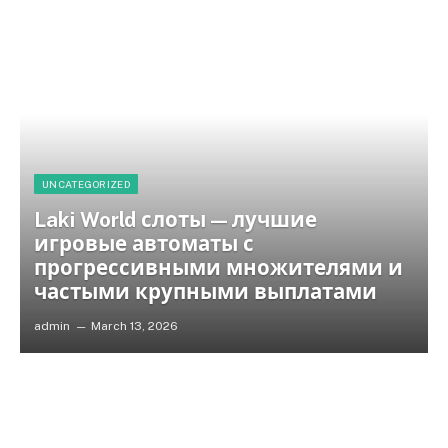
UNCATEGORIZED
Laki World слоты — лучшие
игровые автоматы с
прогрессивными множителями и
частыми крупными выплатами
admin
March 13, 2026