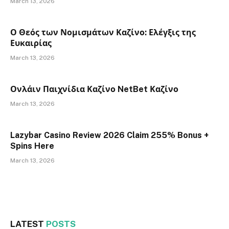
March 13, 2026
Ο Θεός των Νομισμάτων Καζίνο: Ελέγξις της
Ευκαιρίας
March 13, 2026
Ονλάιν Παιχνίδια Καζίνο NetBet Καζίνο
March 13, 2026
Lazybar Casino Review 2026 Claim 255% Bonus +
Spins Here
March 13, 2026
LATEST
POSTS