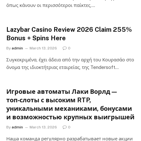
όπως κάνουν οι περισσότεροι παίκτες,…
Lazybar Casino Review 2026 Claim 255%
Bonus + Spins Here
By
admin
March 13, 2026
0
Συγκεκριμένα, έχει άδεια από την αρχή του Κουρασάο στο
όνομα της ιδιοκτήτριας εταιρείας, της Tendersoft…
Игровые автоматы Лаки Ворлд —
топ‑слоты с высоким RTP,
уникальными механиками, бонусами
и возможностью крупных выигрышей
By
admin
March 13, 2026
0
Наша команда регулярно разрабатывает новые акции