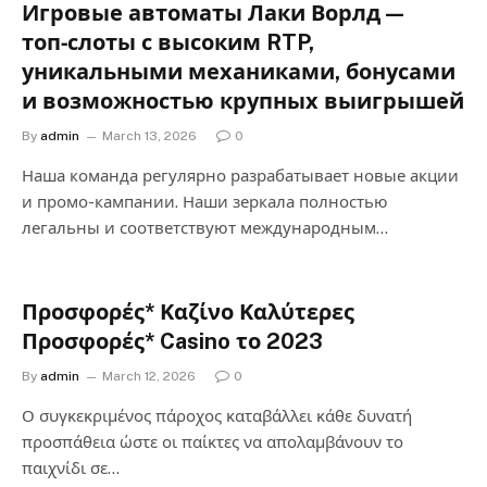
Игровые автоматы Лаки Ворлд —
топ‑слоты с высоким RTP,
уникальными механиками, бонусами
и возможностью крупных выигрышей
By
admin
March 13, 2026
0
Наша команда регулярно разрабатывает новые акции
и промо-кампании. Наши зеркала полностью
легальны и соответствуют международным…
Προσφορές* Καζίνο Καλύτερες
Προσφορές* Casino το 2023
By
admin
March 12, 2026
0
Ο συγκεκριμένος πάροχος καταβάλλει κάθε δυνατή
προσπάθεια ώστε οι παίκτες να απολαμβάνουν το
παιχνίδι σε…