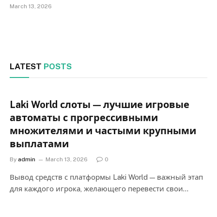
March 13, 2026
LATEST
POSTS
Laki World слоты — лучшие игровые
автоматы с прогрессивными
множителями и частыми крупными
выплатами
By
admin
March 13, 2026
0
Вывод средств с платформы Laki World — важный этап
для каждого игрока, желающего перевести свои…