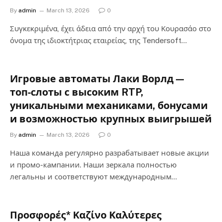
By
admin
March 13, 2026
0
Συγκεκριμένα, έχει άδεια από την αρχή του Κουρασάο στο
όνομα της ιδιοκτήτριας εταιρείας, της Tendersoft…
Игровые автоматы Лаки Ворлд —
топ‑слоты с высоким RTP,
уникальными механиками, бонусами
и возможностью крупных выигрышей
By
admin
March 13, 2026
0
Наша команда регулярно разрабатывает новые акции
и промо-кампании. Наши зеркала полностью
легальны и соответствуют международным…
Προσφορές* Καζίνο Καλύτερες