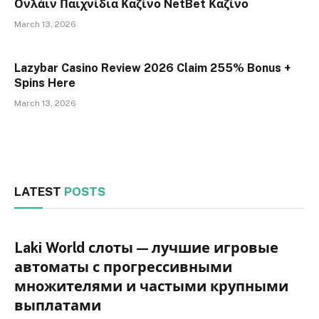
Ονλάιν Παιχνίδια Καζίνο NetBet Καζίνο
March 13, 2026
Lazybar Casino Review 2026 Claim 255% Bonus +
Spins Here
March 13, 2026
LATEST
POSTS
Laki World слоты — лучшие игровые
автоматы с прогрессивными
множителями и частыми крупными
выплатами