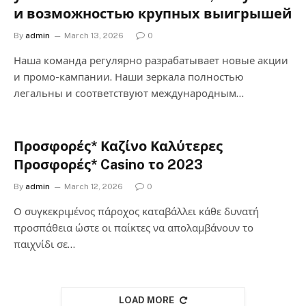
и возможностью крупных выигрышей
By
admin
March 13, 2026
0
Наша команда регулярно разрабатывает новые акции
и промо-кампании. Наши зеркала полностью
легальны и соответствуют международным…
Προσφορές* Καζίνο Καλύτερες
Προσφορές* Casino το 2023
By
admin
March 12, 2026
0
Ο συγκεκριμένος πάροχος καταβάλλει κάθε δυνατή
προσπάθεια ώστε οι παίκτες να απολαμβάνουν το
παιχνίδι σε…
LOAD MORE