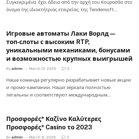
Συγκεκριμένα, έχει άδεια από την αρχή του Κουρασάο στο
όνομα της ιδιοκτήτριας εταιρείας, της Tendersoft…
Игровые автоматы Лаки Ворлд —
топ‑слоты с высоким RTP,
уникальными механиками, бонусами
и возможностью крупных выигрышей
By
admin
March 13, 2026
0
Наша команда регулярно разрабатывает новые акции
и промо-кампании. Наши зеркала полностью
легальны и соответствуют международным…
Προσφορές* Καζίνο Καλύτερες
Προσφορές* Casino το 2023
By
admin
March 12, 2026
0