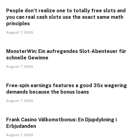
People don’t realize one to totally free slots and
you can real cash slots use the exact same math
principles
August 7, 2026
MonsterWin: Ein aufregendes Slot-Abenteuer für
schnelle Gewinne
August 7, 2026
Free-spin earnings features a good 35x wagering
demands because the bonus loans
August 7, 2026
Frank Casino Välkomstbonus: En Djupdykning i
Erbjudanden
August 7, 2026