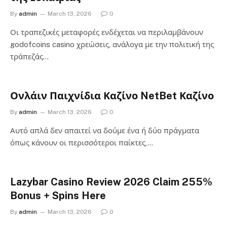
By
admin
March 13, 2026
0
Οι τραπεζικές μεταφορές ενδέχεται να περιλαμβάνουν
godofcoins casino χρεώσεις, ανάλογα με την πολιτική της
τράπεζάς…
Ονλάιν Παιχνίδια Καζίνο NetBet Καζίνο
By
admin
March 13, 2026
0
Αυτό απλά δεν απαιτεί να δούμε ένα ή δύο πράγματα
όπως κάνουν οι περισσότεροι παίκτες,…
Lazybar Casino Review 2026 Claim 255%
Bonus + Spins Here
By
admin
March 13, 2026
0