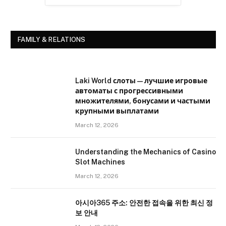
FAMILY & RELATIONS
Laki World слоты — лучшие игровые
автоматы с прогрессивными
множителями, бонусами и частыми
крупными выплатами
March 12, 2026
Understanding the Mechanics of Casino
Slot Machines
March 12, 2026
아시아365 주소: 안전한 접속을 위한 최신 정
보 안내