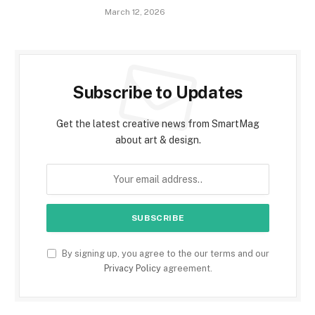
March 12, 2026
Subscribe to Updates
Get the latest creative news from SmartMag
about art & design.
By signing up, you agree to the our terms and our
Privacy Policy
agreement.