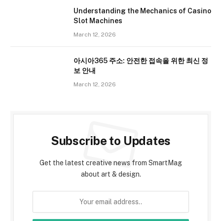
Understanding the Mechanics of Casino
Slot Machines
March 12, 2026
아시아365 주소: 안전한 접속을 위한 최신 정
보 안내
March 12, 2026
Subscribe to Updates
Get the latest creative news from SmartMag
about art & design.