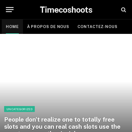
Timecoshoots
HOME
À PROPOS DE NOUS
CONTACTEZ-NOUS
UNCATEGORIZED
People don’t realize one to totally free
slots and you can real cash slots use the