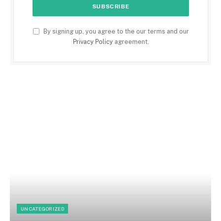
By signing up, you agree to the our terms and our
Privacy Policy
agreement.
UNCATEGORIZED