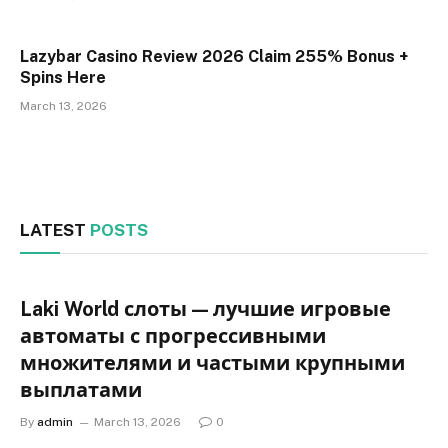
Lazybar Casino Review 2026 Claim 255% Bonus +
Spins Here
March 13, 2026
LATEST
POSTS
Laki World слоты — лучшие игровые
автоматы с прогрессивными
множителями и частыми крупными
выплатами
By
admin
March 13, 2026
0