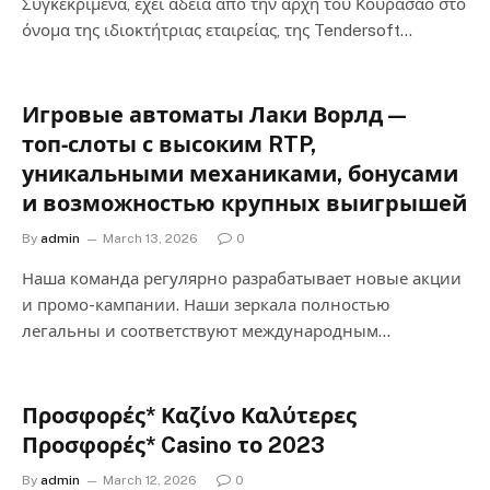
Συγκεκριμένα, έχει άδεια από την αρχή του Κουρασάο στο
όνομα της ιδιοκτήτριας εταιρείας, της Tendersoft…
Игровые автоматы Лаки Ворлд —
топ‑слоты с высоким RTP,
уникальными механиками, бонусами
и возможностью крупных выигрышей
By
admin
March 13, 2026
0
Наша команда регулярно разрабатывает новые акции
и промо-кампании. Наши зеркала полностью
легальны и соответствуют международным…
Προσφορές* Καζίνο Καλύτερες
Προσφορές* Casino το 2023
By
admin
March 12, 2026
0