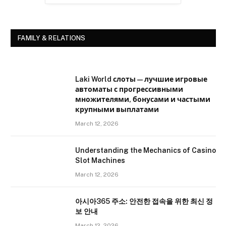
FAMILY & RELATIONS
Laki World слоты — лучшие игровые
автоматы с прогрессивными
множителями, бонусами и частыми
крупными выплатами
March 12, 2026
Understanding the Mechanics of Casino
Slot Machines
March 12, 2026
아시아365 주소: 안전한 접속을 위한 최신 정
보 안내
March 12, 2026