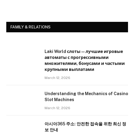
FAMILY & RELATIONS
Laki World слоты — лучшие игровые
автоматы с прогрессивными
множителями, бонусами и частыми
крупными выплатами
March 12, 2026
Understanding the Mechanics of Casino
Slot Machines
March 12, 2026
아시아365 주소: 안전한 접속을 위한 최신 정
보 안내