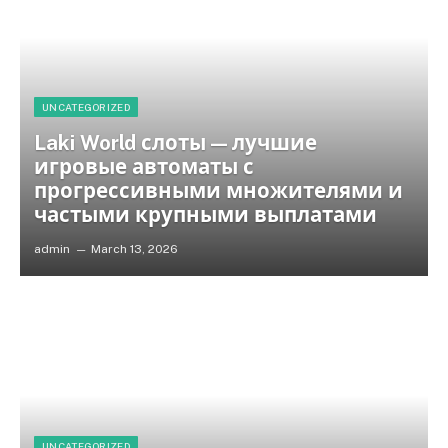
UNCATEGORIZED
Laki World слоты — лучшие
игровые автоматы с
прогрессивными множителями и
частыми крупными выплатами
admin
March 13, 2026
UNCATEGORIZED