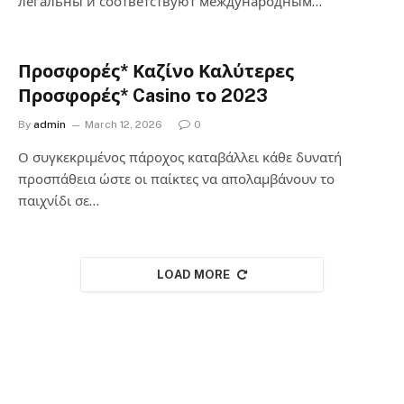
легальны и соответствуют международным…
Προσφορές* Καζίνο Καλύτερες
Προσφορές* Casino το 2023
By
admin
March 12, 2026
0
Ο συγκεκριμένος πάροχος καταβάλλει κάθε δυνατή
προσπάθεια ώστε οι παίκτες να απολαμβάνουν το
παιχνίδι σε…
LOAD MORE