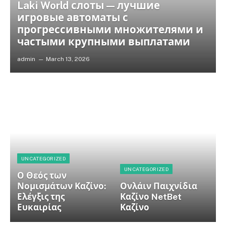
Laki World слоты — лучшие
игровые автоматы с
прогрессивными множителями и
частыми крупными выплатами
admin
March 13, 2026
UNCATEGORIZED
UNCATEGORIZED
Ο Θεός των
Νομισμάτων Καζίνο:
Ονλάιν Παιχνίδια
Ελέγξις της
Καζίνο NetBet
Ευκαιρίας
Καζίνο