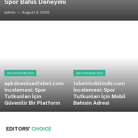
Spor Bahis Deneyimi
admin
August 6, 2026
UNCATEGORIZED
UNCATEGORIZED
apkdownload1xbet.com
1xbetmobilindir.com
İncelemesi: Spor
İncelemesi: Spor
Tutkunları İçin
Tutkunları İçin Mobil
Güvenilir Bir Platform
Bahisin Adresi
EDITORS'
CHOICE