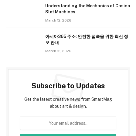
Understanding the Mechanics of Casino
Slot Machines
March 12, 2026
아시아365 주소: 안전한 접속을 위한 최신 정
보 안내
March 12, 2026
Subscribe to Updates
Get the latest creative news from SmartMag
about art & design.