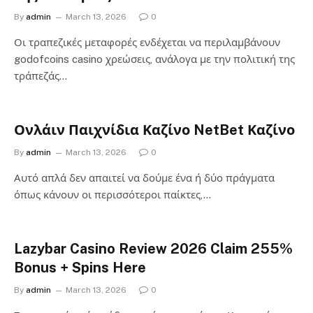
By
admin
March 13, 2026
0
Οι τραπεζικές μεταφορές ενδέχεται να περιλαμβάνουν
godofcoins casino χρεώσεις, ανάλογα με την πολιτική της
τράπεζάς…
Ονλάιν Παιχνίδια Καζίνο NetBet Καζίνο
By
admin
March 13, 2026
0
Αυτό απλά δεν απαιτεί να δούμε ένα ή δύο πράγματα
όπως κάνουν οι περισσότεροι παίκτες,…
Lazybar Casino Review 2026 Claim 255%
Bonus + Spins Here
By
admin
March 13, 2026
0