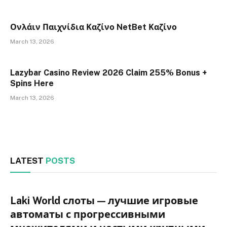
Ονλάιν Παιχνίδια Καζίνο NetBet Καζίνο
March 13, 2026
Lazybar Casino Review 2026 Claim 255% Bonus +
Spins Here
March 13, 2026
LATEST
POSTS
Laki World слоты — лучшие игровые
автоматы с прогрессивными