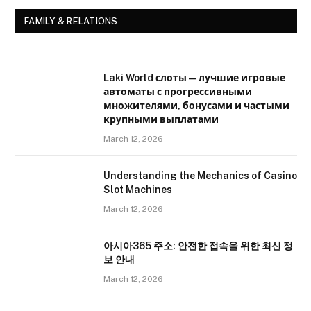
FAMILY & RELATIONS
Laki World слоты — лучшие игровые
автоматы с прогрессивными
множителями, бонусами и частыми
крупными выплатами
March 12, 2026
Understanding the Mechanics of Casino
Slot Machines
March 12, 2026
아시아365 주소: 안전한 접속을 위한 최신 정
보 안내
March 12, 2026