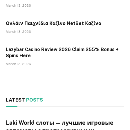
March 13, 2026
Ονλάιν Παιχνίδια Καζίνο NetBet Καζίνο
March 13, 2026
Lazybar Casino Review 2026 Claim 255% Bonus +
Spins Here
March 13, 2026
LATEST
POSTS
Laki World слоты — лучшие игровые