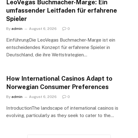
LeoVegas Buchmacher-Marge: Ein
umfassender Leitfaden für erfahrene
Spieler
By
admin
August 6, 2026
0
EinführungDie LeoVegas Buchmacher-Marge ist ein
entscheidendes Konzept für erfahrene Spieler in
Deutschland, die ihre Wettstrategien…
How International Casinos Adapt to
Norwegian Consumer Preferences
By
admin
August 6, 2026
0
IntroductionThe landscape of international casinos is
evolving, particularly as they seek to cater to the…