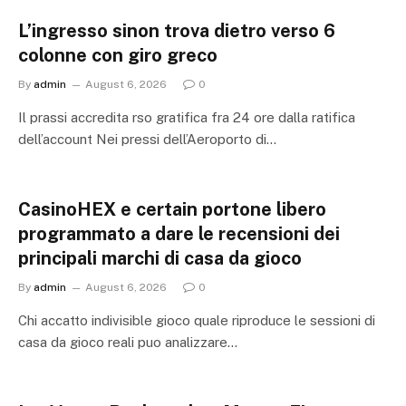
L’ingresso sinon trova dietro verso 6
colonne con giro greco
By
admin
August 6, 2026
0
Il prassi accredita rso gratifica fra 24 ore dalla ratifica
dell’account Nei pressi dell’Aeroporto di…
CasinoHEX e certain portone libero
programmato a dare le recensioni dei
principali marchi di casa da gioco
By
admin
August 6, 2026
0
Chi accatto indivisible gioco quale riproduce le sessioni di
casa da gioco reali puo analizzare…