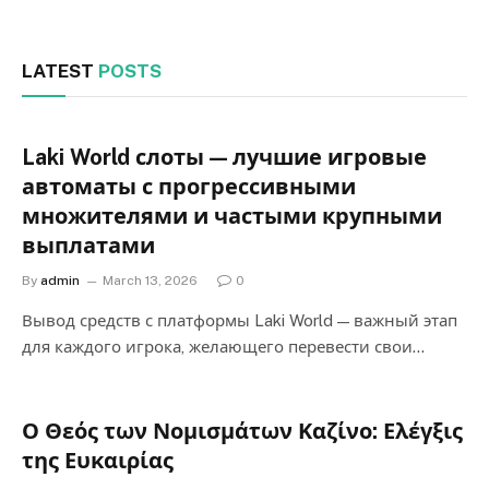
LATEST
POSTS
Laki World слоты — лучшие игровые
автоматы с прогрессивными
множителями и частыми крупными
выплатами
By
admin
March 13, 2026
0
Вывод средств с платформы Laki World — важный этап
для каждого игрока, желающего перевести свои…
Ο Θεός των Νομισμάτων Καζίνο: Ελέγξις
της Ευκαιρίας