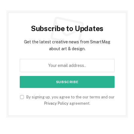
Subscribe to Updates
Get the latest creative news from SmartMag
about art & design.
By signing up, you agree to the our terms and our
Privacy Policy
agreement.