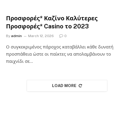
Προσφορές* Καζίνο Καλύτερες
Προσφορές* Casino το 2023
By
admin
March 12, 2026
0
Ο συγκεκριμένος πάροχος καταβάλλει κάθε δυνατή
προσπάθεια ώστε οι παίκτες να απολαμβάνουν το
παιχνίδι σε…
LOAD MORE