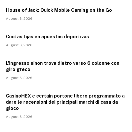
House of Jack: Quick Mobile Gaming on the Go
August 6, 2026
Cuotas fijas en apuestas deportivas
August 6, 2026
L’ingresso sinon trova dietro verso 6 colonne con
giro greco
August 6, 2026
CasinoHEX e certain portone libero programmato a
dare le recensioni dei principali marchi di casa da
gioco
August 6, 2026