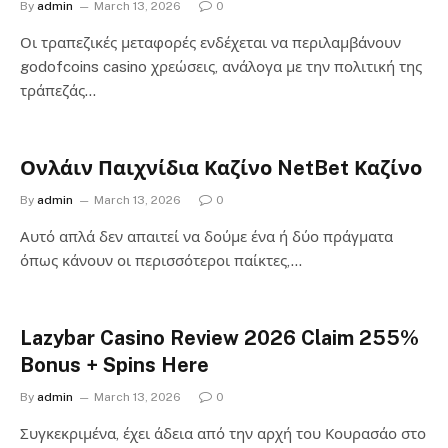
By
admin
March 13, 2026
0
Οι τραπεζικές μεταφορές ενδέχεται να περιλαμβάνουν
godofcoins casino χρεώσεις, ανάλογα με την πολιτική της
τράπεζάς…
Ονλάιν Παιχνίδια Καζίνο NetBet Καζίνο
By
admin
March 13, 2026
0
Αυτό απλά δεν απαιτεί να δούμε ένα ή δύο πράγματα
όπως κάνουν οι περισσότεροι παίκτες,…
Lazybar Casino Review 2026 Claim 255%
Bonus + Spins Here
By
admin
March 13, 2026
0
Συγκεκριμένα, έχει άδεια από την αρχή του Κουρασάο στο