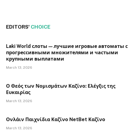
EDITORS'
CHOICE
Laki World слоты — лучшие игровые автоматы с
прогрессивными множителями и частыми
крупными выплатами
March 13, 2026
Ο Θεός των Νομισμάτων Καζίνο: Ελέγξις της
Ευκαιρίας
March 13, 2026
Ονλάιν Παιχνίδια Καζίνο NetBet Καζίνο
March 13, 2026