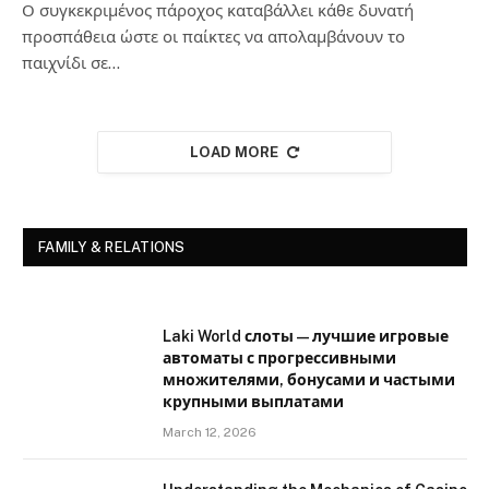
Ο συγκεκριμένος πάροχος καταβάλλει κάθε δυνατή
προσπάθεια ώστε οι παίκτες να απολαμβάνουν το
παιχνίδι σε…
LOAD MORE
FAMILY & RELATIONS
Laki World слоты — лучшие игровые
автоматы с прогрессивными
множителями, бонусами и частыми
крупными выплатами
March 12, 2026