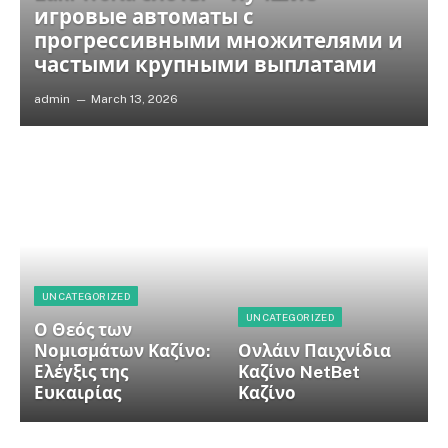
игровые автоматы с
прогрессивными множителями и
частыми крупными выплатами
admin
March 13, 2026
UNCATEGORIZED
UNCATEGORIZED
Ο Θεός των
Νομισμάτων Καζίνο:
Ονλάιν Παιχνίδια
Ελέγξις της
Καζίνο NetBet
Ευκαιρίας
Καζίνο