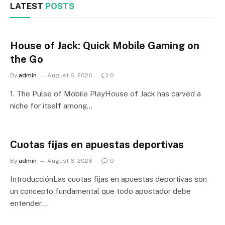
LATEST
POSTS
House of Jack: Quick Mobile Gaming on
the Go
By
admin
August 6, 2026
0
1. The Pulse of Mobile PlayHouse of Jack has carved a
niche for itself among…
Cuotas fijas en apuestas deportivas
By
admin
August 6, 2026
0
IntroducciónLas cuotas fijas en apuestas deportivas son
un concepto fundamental que todo apostador debe
entender.…