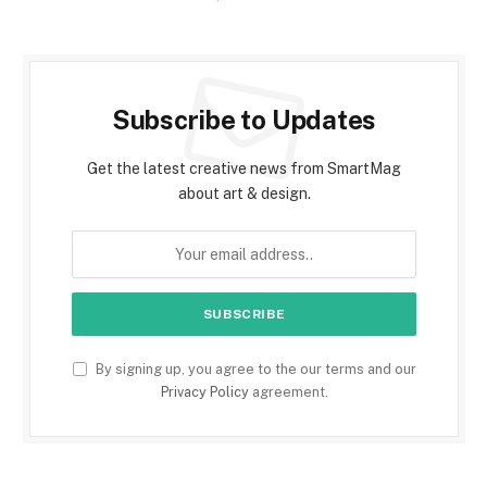
Subscribe to Updates
Get the latest creative news from SmartMag
about art & design.
By signing up, you agree to the our terms and our
Privacy Policy
agreement.