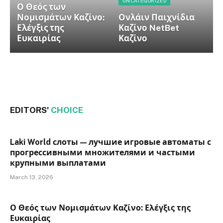
UNCATEGORIZED
Ο Θεός των
Νομισμάτων Καζίνο:
Ονλάιν Παιχνίδια
Ελέγξις της
Καζίνο NetBet
Ευκαιρίας
Καζίνο
EDITORS'
CHOICE
Laki World слоты — лучшие игровые автоматы с
прогрессивными множителями и частыми
крупными выплатами
March 13, 2026
Ο Θεός των Νομισμάτων Καζίνο: Ελέγξις της
Ευκαιρίας