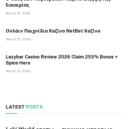
Ευκαιρίας
March 13, 2026
Ονλάιν Παιχνίδια Καζίνο NetBet Καζίνο
March 13, 2026
Lazybar Casino Review 2026 Claim 255% Bonus +
Spins Here
March 13, 2026
LATEST
POSTS