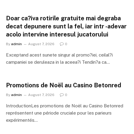
Doar ca?iva rotirile gratuite mai degraba
decat depunere sunt la fel, iar intr -adevar
acolo intervine interesul jucatorului
By
admin
August 7, 2026
0
Exceptand acest sunete singur al promo?iei, ceilal?i
campaniei se deruleaza in la aceea?i Tendin?a ca…
Promotions de Noël au Casino Betonred
By
admin
August 7, 2026
0
IntroductionLes promotions de Noël au Casino Betonred
représentent une période cruciale pour les parieurs
expérimentés…