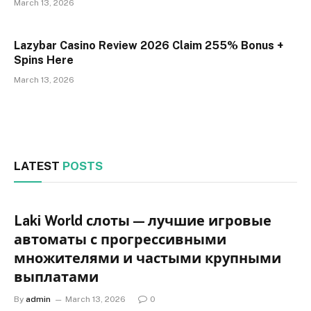
March 13, 2026
Lazybar Casino Review 2026 Claim 255% Bonus +
Spins Here
March 13, 2026
LATEST
POSTS
Laki World слоты — лучшие игровые
автоматы с прогрессивными
множителями и частыми крупными
выплатами
By
admin
March 13, 2026
0