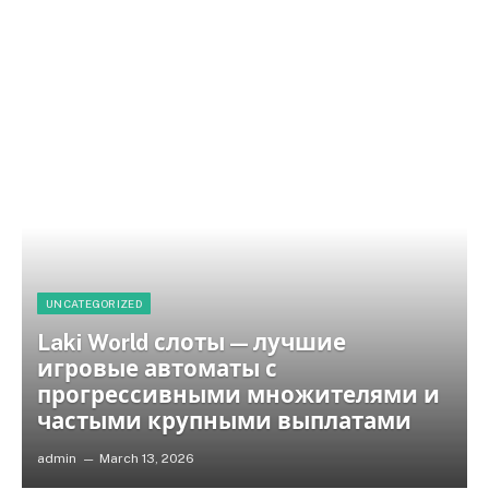
UNCATEGORIZED
Laki World слоты — лучшие
игровые автоматы с
прогрессивными множителями и
частыми крупными выплатами
admin
March 13, 2026