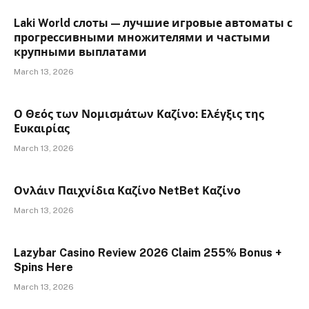
Laki World слоты — лучшие игровые автоматы с
прогрессивными множителями и частыми
крупными выплатами
March 13, 2026
Ο Θεός των Νομισμάτων Καζίνο: Ελέγξις της
Ευκαιρίας
March 13, 2026
Ονλάιν Παιχνίδια Καζίνο NetBet Καζίνο
March 13, 2026
Lazybar Casino Review 2026 Claim 255% Bonus +
Spins Here
March 13, 2026