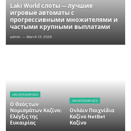
Laki World слоты — лучшие
игровые автоматы с
прогрессивными множителями и
частыми крупными выплатами
admin
March 13, 2026
UNCATEGORIZED
UNCATEGORIZED
Ο Θεός των
Νομισμάτων Καζίνο:
Ονλάιν Παιχνίδια
Ελέγξις της
Καζίνο NetBet
Ευκαιρίας
Καζίνο