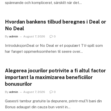
spännande och komplicerat, särskilt när det…
Hvordan bankens tilbud beregnes i Deal or
No Deal
By
admin
August 7, 2026
0
IntroduksjonDeal or No Deal er et populært TV-spill som
har fanget oppmerksomheten til seere over…
Alegerea jocurilor potrivite a fi altul factor
important la maximizarea beneficiilor
bonusurilor
By
admin
August 7, 2026
0
Gasesti tambur gratuite la depunere, printr-mul?i bani din
Bonus adaugat din cauza bun venit in…