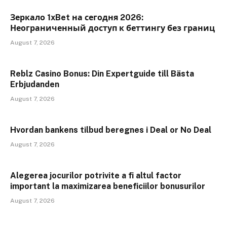
Зеркало 1xBet на сегодня 2026:
Неограниченный доступ к беттингу без границ
August 7, 2026
Reblz Casino Bonus: Din Expertguide till Bästa
Erbjudanden
August 7, 2026
Hvordan bankens tilbud beregnes i Deal or No Deal
August 7, 2026
Alegerea jocurilor potrivite a fi altul factor
important la maximizarea beneficiilor bonusurilor
August 7, 2026