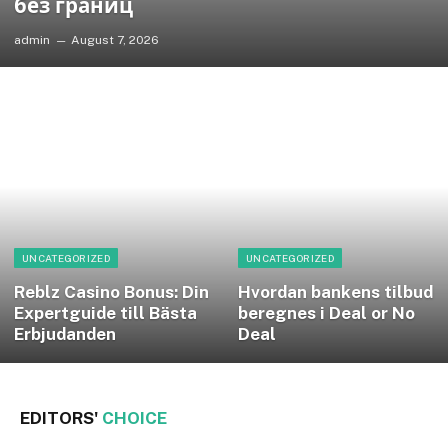
без границ
admin
August 7, 2026
UNCATEGORIZED
UNCATEGORIZED
Reblz Casino Bonus: Din
Hvordan bankens tilbud
Expertguide till Bästa
beregnes i Deal or No
Erbjudanden
Deal
EDITORS'
CHOICE