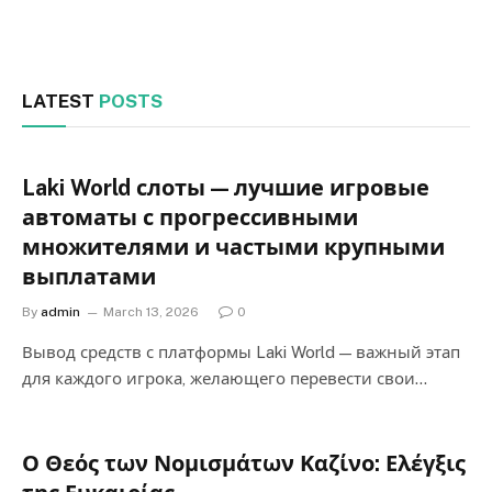
LATEST
POSTS
Laki World слоты — лучшие игровые
автоматы с прогрессивными
множителями и частыми крупными
выплатами
By
admin
March 13, 2026
0
Вывод средств с платформы Laki World — важный этап
для каждого игрока, желающего перевести свои…
Ο Θεός των Νομισμάτων Καζίνο: Ελέγξις