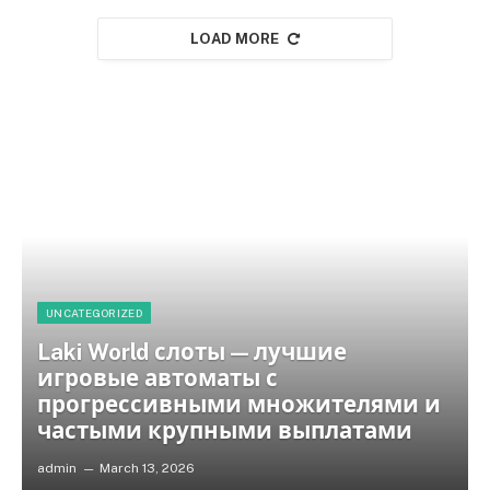
LOAD MORE
UNCATEGORIZED
Laki World слоты — лучшие
игровые автоматы с
прогрессивными множителями и
частыми крупными выплатами
admin
March 13, 2026