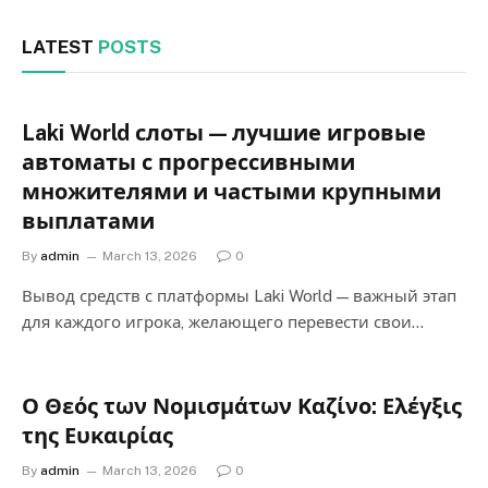
LATEST
POSTS
Laki World слоты — лучшие игровые
автоматы с прогрессивными
множителями и частыми крупными
выплатами
By
admin
March 13, 2026
0
Вывод средств с платформы Laki World — важный этап
для каждого игрока, желающего перевести свои…
Ο Θεός των Νομισμάτων Καζίνο: Ελέγξις
της Ευκαιρίας
By
admin
March 13, 2026
0