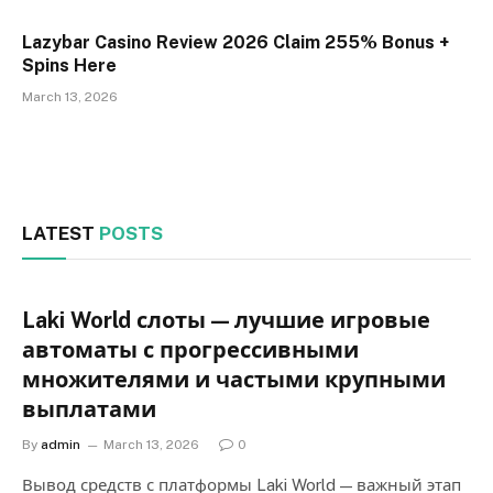
Lazybar Casino Review 2026 Claim 255% Bonus +
Spins Here
March 13, 2026
LATEST
POSTS
Laki World слоты — лучшие игровые
автоматы с прогрессивными
множителями и частыми крупными
выплатами
By
admin
March 13, 2026
0
Вывод средств с платформы Laki World — важный этап