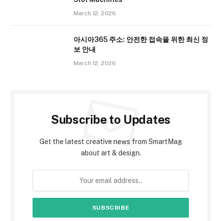
March 12, 2026
아시아365 주소: 안전한 접속을 위한 최신 정
보 안내
March 12, 2026
Subscribe to Updates
Get the latest creative news from SmartMag
about art & design.