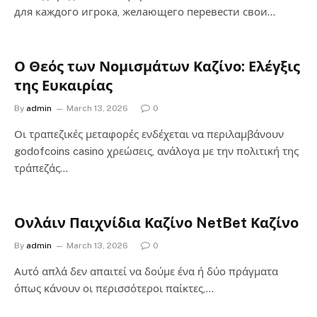
для каждого игрока, желающего перевести свои…
Ο Θεός των Νομισμάτων Καζίνο: Ελέγξις
της Ευκαιρίας
By
admin
March 13, 2026
0
Οι τραπεζικές μεταφορές ενδέχεται να περιλαμβάνουν
godofcoins casino χρεώσεις, ανάλογα με την πολιτική της
τράπεζάς…
Ονλάιν Παιχνίδια Καζίνο NetBet Καζίνο
By
admin
March 13, 2026
0
Αυτό απλά δεν απαιτεί να δούμε ένα ή δύο πράγματα
όπως κάνουν οι περισσότεροι παίκτες,…