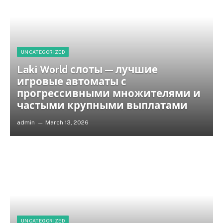
UNCATEGORIZED
Laki World слоты — лучшие
игровые автоматы с
прогрессивными множителями и
частыми крупными выплатами
admin
March 13, 2026
UNCATEGORIZED