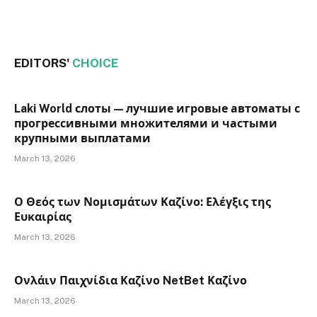
EDITORS'
CHOICE
Laki World слоты — лучшие игровые автоматы с
прогрессивными множителями и частыми
крупными выплатами
March 13, 2026
Ο Θεός των Νομισμάτων Καζίνο: Ελέγξις της
Ευκαιρίας
March 13, 2026
Ονλάιν Παιχνίδια Καζίνο NetBet Καζίνο
March 13, 2026