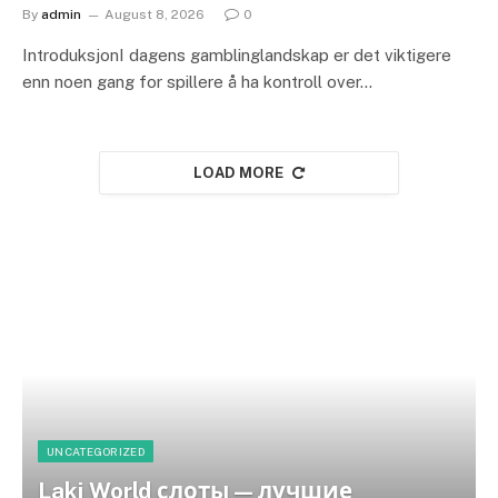
By
admin
August 8, 2026
0
IntroduksjonI dagens gamblinglandskap er det viktigere
enn noen gang for spillere å ha kontroll over…
LOAD MORE
UNCATEGORIZED
Laki World слоты — лучшие