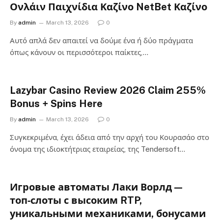
Ονλάιν Παιχνίδια Καζίνο NetBet Καζίνο
By
admin
March 13, 2026
0
Αυτό απλά δεν απαιτεί να δούμε ένα ή δύο πράγματα
όπως κάνουν οι περισσότεροι παίκτες,…
Lazybar Casino Review 2026 Claim 255%
Bonus + Spins Here
By
admin
March 13, 2026
0
Συγκεκριμένα, έχει άδεια από την αρχή του Κουρασάο στο
όνομα της ιδιοκτήτριας εταιρείας, της Tendersoft…
Игровые автоматы Лаки Ворлд —
топ‑слоты с высоким RTP,
уникальными механиками, бонусами