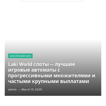
UNCATEGORIZED
Laki World слоты — лучшие
игровые автоматы с
прогрессивными множителями и
частыми крупными выплатами
admin
March 13, 2026