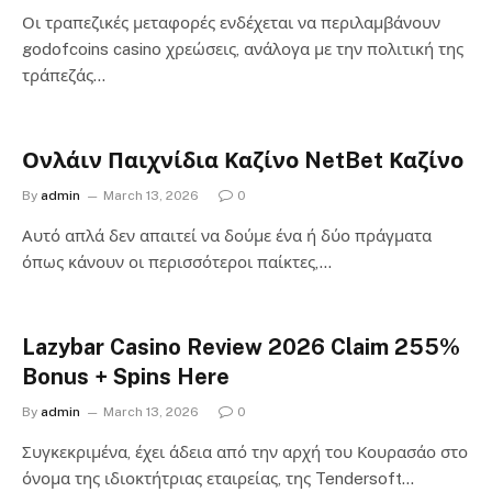
Οι τραπεζικές μεταφορές ενδέχεται να περιλαμβάνουν
godofcoins casino χρεώσεις, ανάλογα με την πολιτική της
τράπεζάς…
Ονλάιν Παιχνίδια Καζίνο NetBet Καζίνο
By
admin
March 13, 2026
0
Αυτό απλά δεν απαιτεί να δούμε ένα ή δύο πράγματα
όπως κάνουν οι περισσότεροι παίκτες,…
Lazybar Casino Review 2026 Claim 255%
Bonus + Spins Here
By
admin
March 13, 2026
0
Συγκεκριμένα, έχει άδεια από την αρχή του Κουρασάο στο
όνομα της ιδιοκτήτριας εταιρείας, της Tendersoft…