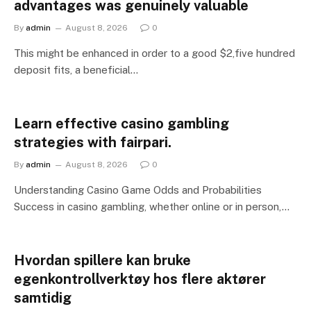
advantages was genuinely valuable
By
admin
August 8, 2026
0
This might be enhanced in order to a good $2,five hundred
deposit fits, a beneficial…
Learn effective casino gambling
strategies with fairpari.
By
admin
August 8, 2026
0
Understanding Casino Game Odds and Probabilities
Success in casino gambling, whether online or in person,…
Hvordan spillere kan bruke
egenkontrollverktøy hos flere aktører
samtidig