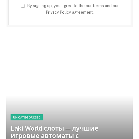
By signing up, you agree to the our terms and our
Privacy Policy
agreement.
UNCATEGORIZED
Laki World слоты — лучшие
игровые автоматы с