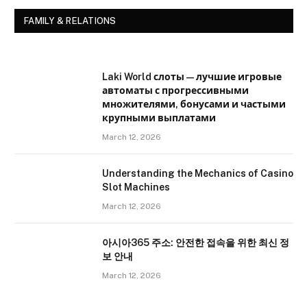
FAMILY & RELATIONS
Laki World слоты — лучшие игровые
автоматы с прогрессивными
множителями, бонусами и частыми
крупными выплатами
March 12, 2026
Understanding the Mechanics of Casino
Slot Machines
March 12, 2026
아시아365 주소: 안전한 접속을 위한 최신 정
보 안내
March 12, 2026