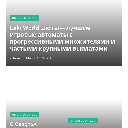
UNCATEGORIZED
Laki World слоты — лучшие
игровые автоматы с
прогрессивными множителями и
частыми крупными выплатами
admin
March 13, 2026
UNCATEGORIZED
UNCATEGORIZED
Ο Θεός των