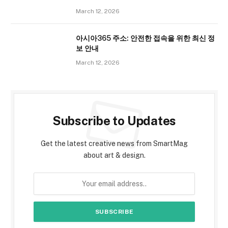
March 12, 2026
아시아365 주소: 안전한 접속을 위한 최신 정
보 안내
March 12, 2026
Subscribe to Updates
Get the latest creative news from SmartMag
about art & design.