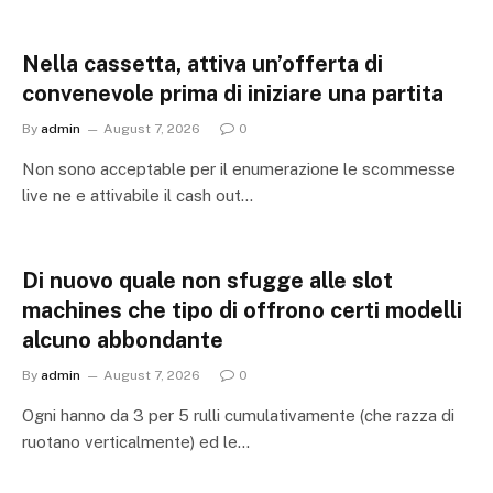
Nella cassetta, attiva un’offerta di
convenevole prima di iniziare una partita
By
admin
August 7, 2026
0
Non sono acceptable per il enumerazione le scommesse
live ne e attivabile il cash out…
Di nuovo quale non sfugge alle slot
machines che tipo di offrono certi modelli
alcuno abbondante
By
admin
August 7, 2026
0
Ogni hanno da 3 per 5 rulli cumulativamente (che razza di
ruotano verticalmente) ed le…