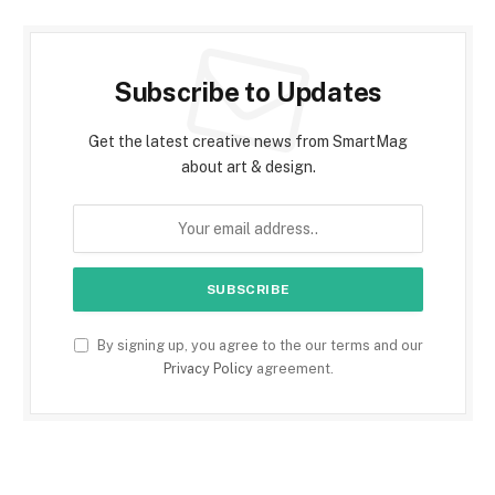
Subscribe to Updates
Get the latest creative news from SmartMag
about art & design.
By signing up, you agree to the our terms and our
Privacy Policy
agreement.