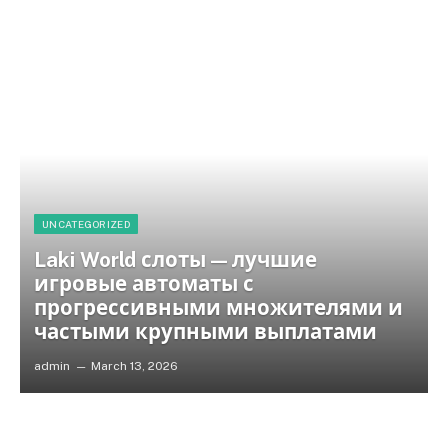
UNCATEGORIZED
Laki World слоты — лучшие
игровые автоматы с
прогрессивными множителями и
частыми крупными выплатами
admin
March 13, 2026