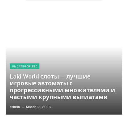
UNCATEGORIZED
Laki World слоты — лучшие
игровые автоматы с
прогрессивными множителями и
частыми крупными выплатами
admin
March 13, 2026