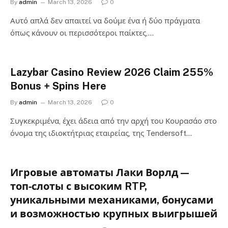
By
admin
March 13, 2026
0
Αυτό απλά δεν απαιτεί να δούμε ένα ή δύο πράγματα
όπως κάνουν οι περισσότεροι παίκτες,…
Lazybar Casino Review 2026 Claim 255%
Bonus + Spins Here
By
admin
March 13, 2026
0
Συγκεκριμένα, έχει άδεια από την αρχή του Κουρασάο στο
όνομα της ιδιοκτήτριας εταιρείας, της Tendersoft…
Игровые автоматы Лаки Ворлд —
топ‑слоты с высоким RTP,
уникальными механиками, бонусами
и возможностью крупных выигрышей