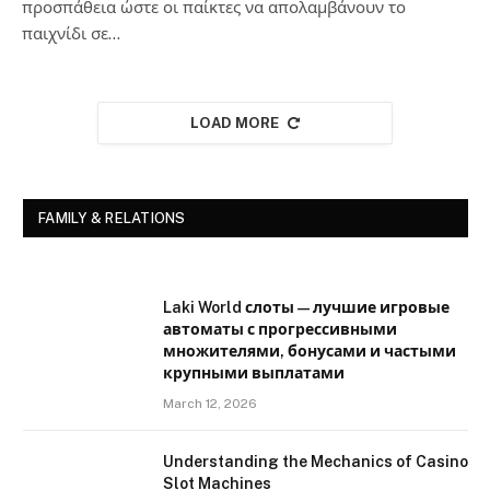
προσπάθεια ώστε οι παίκτες να απολαμβάνουν το
παιχνίδι σε…
LOAD MORE
FAMILY & RELATIONS
Laki World слоты — лучшие игровые
автоматы с прогрессивными
множителями, бонусами и частыми
крупными выплатами
March 12, 2026
Understanding the Mechanics of Casino
Slot Machines