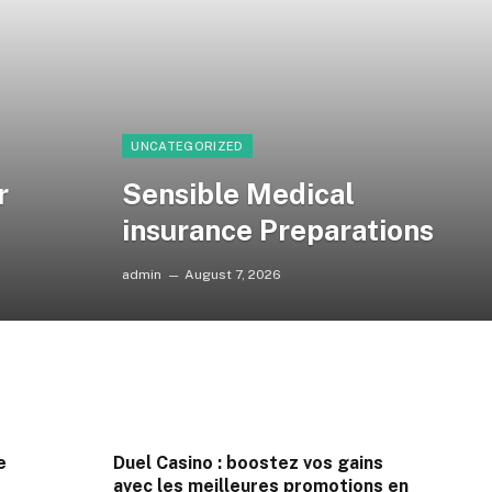
UNCATEGORIZED
r
Sensible Medical
insurance Preparations
admin
August 7, 2026
e
Duel Casino : boostez vos gains
avec les meilleures promotions en