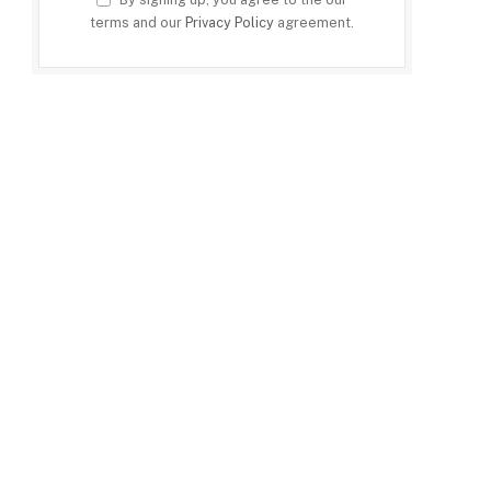
terms and our
Privacy Policy
agreement.