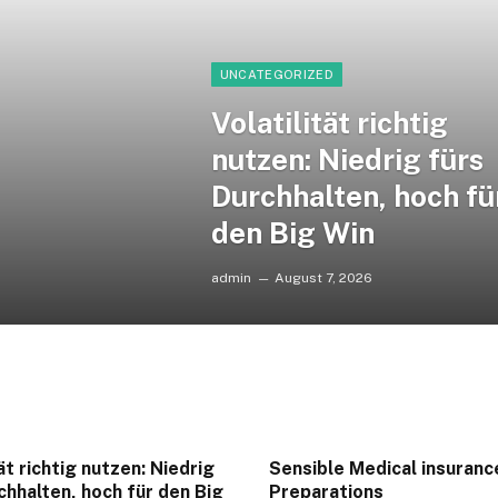
UNCATEGORIZED
Volatilität richtig
nutzen: Niedrig fürs
Durchhalten, hoch fü
den Big Win
admin
August 7, 2026
ät richtig nutzen: Niedrig
Sensible Medical insuranc
chhalten, hoch für den Big
Preparations