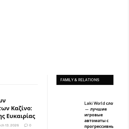
FAMILY & RELATIONS
ων
Laki World слоты
ων Καζίνο:
— лучшие
ης Ευκαιρίας
игровые
автоматы с
ch 13, 2026
0
прогрессивными