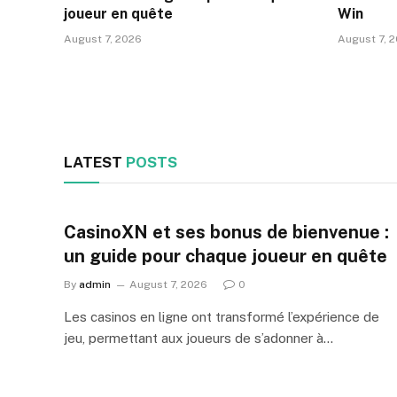
joueur en quête
Win
August 7, 2026
August 7, 
LATEST
POSTS
CasinoXN et ses bonus de bienvenue :
un guide pour chaque joueur en quête
By
admin
August 7, 2026
0
Les casinos en ligne ont transformé l’expérience de
jeu, permettant aux joueurs de s’adonner à…