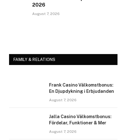
2026
August 7, 2026
FAMILY & RELATIONS
Frank Casino Välkomstbonus:
En Djupdykning i Erbjudanden
August 7, 2026
Jalla Casino Välkomstbonus:
Fördelar, Funktioner & Mer
August 7, 2026