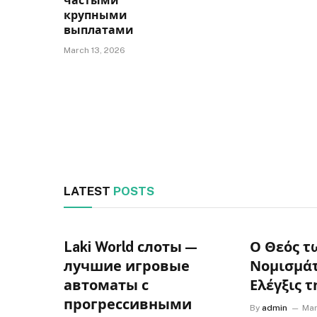
частыми
крупными
выплатами
March 13, 2026
LATEST
POSTS
Laki World слоты —
Ο Θεός τ
лучшие игровые
Νομισμάτ
автоматы с
Ελέγξις τ
прогрессивными
By
admin
Mar