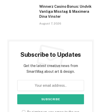
Winnerz Casino Bonus: Undvik
Vanliga Misstag & Maximera
Dina Vinster
August 7, 2026
Subscribe to Updates
Get the latest creative news from
SmartMag about art & design.
By signing up, you agree to the our