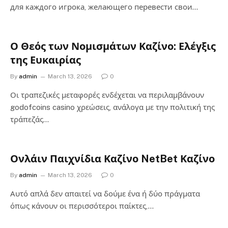
для каждого игрока, желающего перевести свои…
Ο Θεός των Νομισμάτων Καζίνο: Ελέγξις
της Ευκαιρίας
By
admin
March 13, 2026
0
Οι τραπεζικές μεταφορές ενδέχεται να περιλαμβάνουν
godofcoins casino χρεώσεις, ανάλογα με την πολιτική της
τράπεζάς…
Ονλάιν Παιχνίδια Καζίνο NetBet Καζίνο
By
admin
March 13, 2026
0
Αυτό απλά δεν απαιτεί να δούμε ένα ή δύο πράγματα
όπως κάνουν οι περισσότεροι παίκτες,…