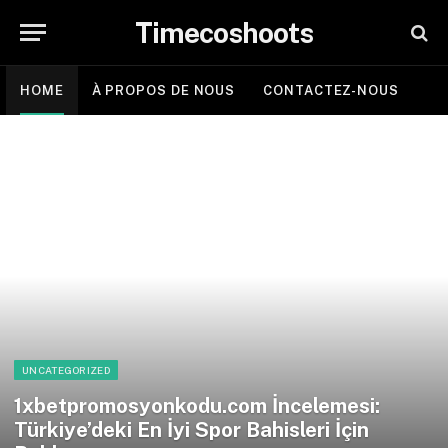
Timecoshoots
HOME
À PROPOS DE NOUS
CONTACTEZ-NOUS
UNCATEGORIZED
1xbetpromosyonkodu.com İncelemesi:
Türkiye’deki En İyi Spor Bahisleri İçin