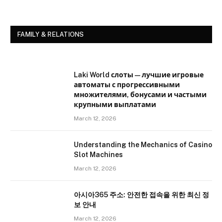
FAMILY & RELATIONS
Laki World слоты — лучшие игровые
автоматы с прогрессивными
множителями, бонусами и частыми
крупными выплатами
March 12, 2026
Understanding the Mechanics of Casino
Slot Machines
March 12, 2026
아시아365 주소: 안전한 접속을 위한 최신 정
보 안내
March 12, 2026