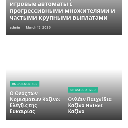
игровые автоматы с
прогрессивными множителями и
частыми крупными выплатами
admin
March 13, 2026
UNCATEGORIZED
UNCATEGORIZED
Ο Θεός των
Νομισμάτων Καζίνο:
Ονλάιν Παιχνίδια
Ελέγξις της
Καζίνο NetBet
Ευκαιρίας
Καζίνο