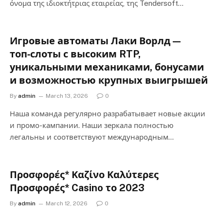
όνομα της ιδιοκτήτριας εταιρείας, της Tendersoft…
Игровые автоматы Лаки Ворлд —
топ‑слоты с высоким RTP,
уникальными механиками, бонусами
и возможностью крупных выигрышей
By
admin
March 13, 2026
0
Наша команда регулярно разрабатывает новые акции
и промо-кампании. Наши зеркала полностью
легальны и соответствуют международным…
Προσφορές* Καζίνο Καλύτερες
Προσφορές* Casino το 2023
By
admin
March 12, 2026
0