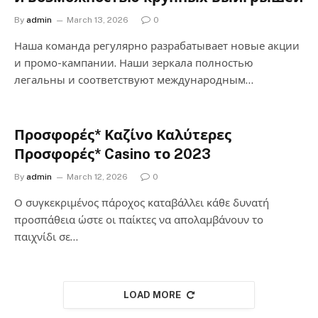
By
admin
March 13, 2026
0
Наша команда регулярно разрабатывает новые акции
и промо-кампании. Наши зеркала полностью
легальны и соответствуют международным…
Προσφορές* Καζίνο Καλύτερες
Προσφορές* Casino το 2023
By
admin
March 12, 2026
0
Ο συγκεκριμένος πάροχος καταβάλλει κάθε δυνατή
προσπάθεια ώστε οι παίκτες να απολαμβάνουν το
παιχνίδι σε…
LOAD MORE