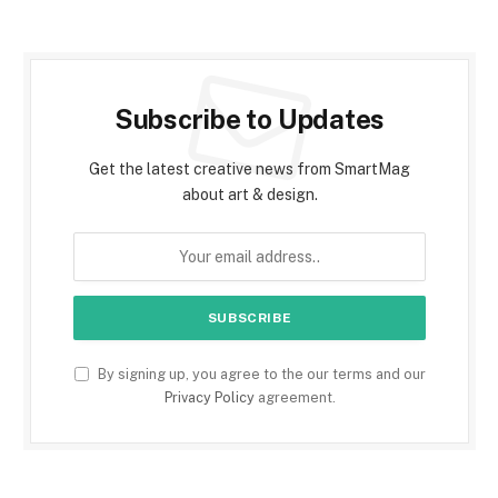
Subscribe to Updates
Get the latest creative news from SmartMag
about art & design.
By signing up, you agree to the our terms and our
Privacy Policy
agreement.