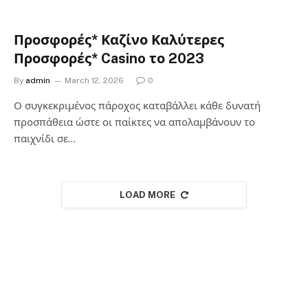
Προσφορές* Καζίνο Καλύτερες
Προσφορές* Casino το 2023
By
admin
March 12, 2026
0
Ο συγκεκριμένος πάροχος καταβάλλει κάθε δυνατή
προσπάθεια ώστε οι παίκτες να απολαμβάνουν το
παιχνίδι σε…
LOAD MORE