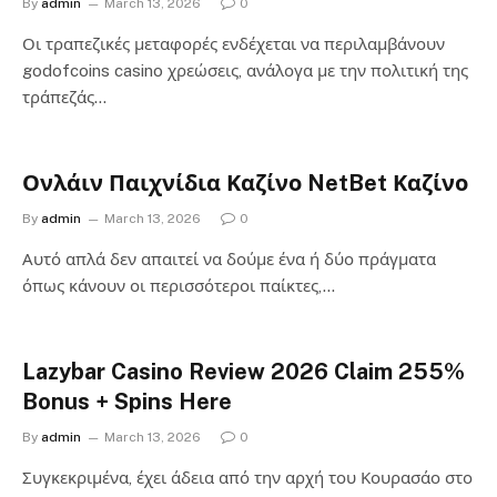
By
admin
March 13, 2026
0
Οι τραπεζικές μεταφορές ενδέχεται να περιλαμβάνουν
godofcoins casino χρεώσεις, ανάλογα με την πολιτική της
τράπεζάς…
Ονλάιν Παιχνίδια Καζίνο NetBet Καζίνο
By
admin
March 13, 2026
0
Αυτό απλά δεν απαιτεί να δούμε ένα ή δύο πράγματα
όπως κάνουν οι περισσότεροι παίκτες,…
Lazybar Casino Review 2026 Claim 255%
Bonus + Spins Here
By
admin
March 13, 2026
0
Συγκεκριμένα, έχει άδεια από την αρχή του Κουρασάο στο