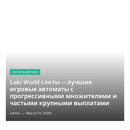
UNCATEGORIZED
Laki World слоты — лучшие
игровые автоматы с
прогрессивными множителями и
частыми крупными выплатами
admin
March 13, 2026