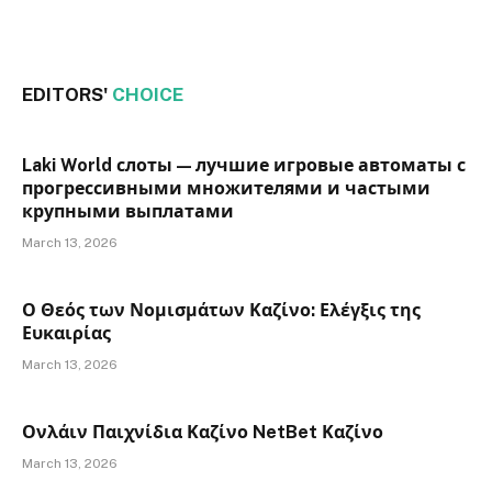
EDITORS'
CHOICE
Laki World слоты — лучшие игровые автоматы с
прогрессивными множителями и частыми
крупными выплатами
March 13, 2026
Ο Θεός των Νομισμάτων Καζίνο: Ελέγξις της
Ευκαιρίας
March 13, 2026
Ονλάιν Παιχνίδια Καζίνο NetBet Καζίνο
March 13, 2026