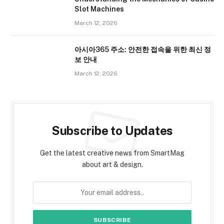
Slot Machines
March 12, 2026
아시아365 주소: 안전한 접속을 위한 최신 정
보 안내
March 12, 2026
Subscribe to Updates
Get the latest creative news from SmartMag
about art & design.