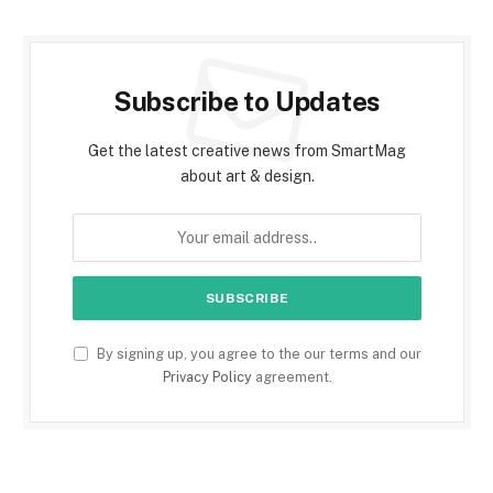
Subscribe to Updates
Get the latest creative news from SmartMag
about art & design.
By signing up, you agree to the our terms and our
Privacy Policy
agreement.