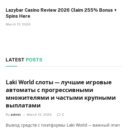
Lazybar Casino Review 2026 Claim 255% Bonus +
Spins Here
March 13, 2026
LATEST
POSTS
Laki World слоты — лучшие игровые
автоматы с прогрессивными
множителями и частыми крупными
выплатами
By
admin
March 13, 2026
0
Вывод средств с платформы Laki World — важный этап