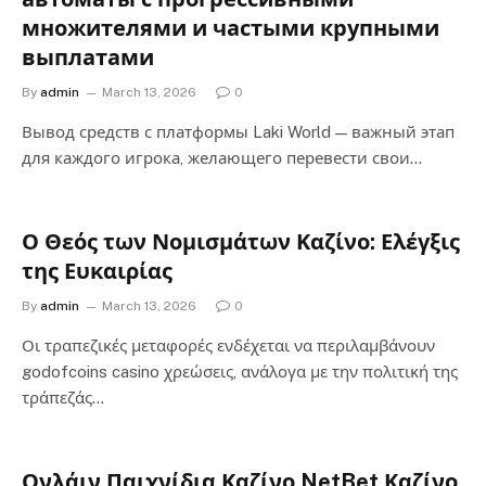
множителями и частыми крупными
выплатами
By
admin
March 13, 2026
0
Вывод средств с платформы Laki World — важный этап
для каждого игрока, желающего перевести свои…
Ο Θεός των Νομισμάτων Καζίνο: Ελέγξις
της Ευκαιρίας
By
admin
March 13, 2026
0
Οι τραπεζικές μεταφορές ενδέχεται να περιλαμβάνουν
godofcoins casino χρεώσεις, ανάλογα με την πολιτική της
τράπεζάς…
Ονλάιν Παιχνίδια Καζίνο NetBet Καζίνο