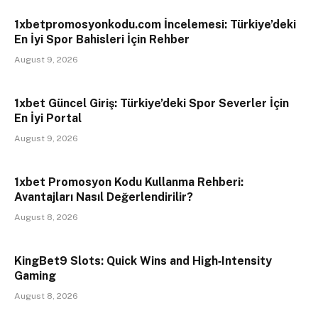
1xbetpromosyonkodu.com İncelemesi: Türkiye’deki
En İyi Spor Bahisleri İçin Rehber
August 9, 2026
1xbet Güncel Giriş: Türkiye’deki Spor Severler İçin
En İyi Portal
August 9, 2026
1xbet Promosyon Kodu Kullanma Rehberi:
Avantajları Nasıl Değerlendirilir?
August 8, 2026
KingBet9 Slots: Quick Wins and High‑Intensity
Gaming
August 8, 2026