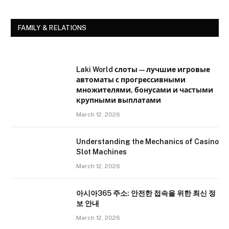
FAMILY & RELATIONS
Laki World слоты — лучшие игровые
автоматы с прогрессивными
множителями, бонусами и частыми
крупными выплатами
March 12, 2026
Understanding the Mechanics of Casino
Slot Machines
March 12, 2026
아시아365 주소: 안전한 접속을 위한 최신 정
보 안내
March 12, 2026