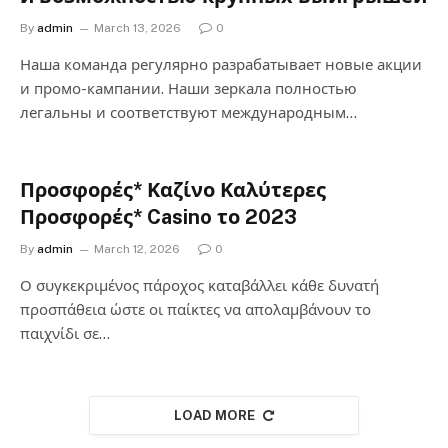
By
admin
March 13, 2026
0
Наша команда регулярно разрабатывает новые акции
и промо-кампании. Наши зеркала полностью
легальны и соответствуют международным…
Προσφορές* Καζίνο Καλύτερες
Προσφορές* Casino το 2023
By
admin
March 12, 2026
0
Ο συγκεκριμένος πάροχος καταβάλλει κάθε δυνατή
προσπάθεια ώστε οι παίκτες να απολαμβάνουν το
παιχνίδι σε…
LOAD MORE