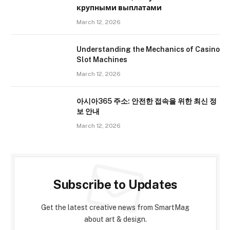
крупными выплатами
March 12, 2026
Understanding the Mechanics of Casino
Slot Machines
March 12, 2026
아시아365 주소: 안전한 접속을 위한 최신 정
보 안내
March 12, 2026
Subscribe to Updates
Get the latest creative news from SmartMag
about art & design.