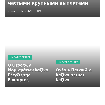
частыми крупными выплатами
admin
March 13, 2026
UNCATEGORIZED
UNCATEGORIZED
Ο Θεός των
Νομισμάτων Καζίνο:
Ονλάιν Παιχνίδια
Ελέγξις της
Καζίνο NetBet
Ευκαιρίας
Καζίνο