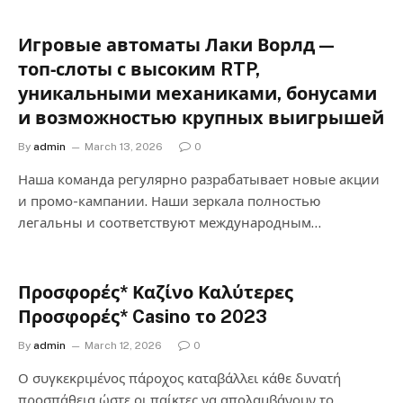
Игровые автоматы Лаки Ворлд —
топ‑слоты с высоким RTP,
уникальными механиками, бонусами
и возможностью крупных выигрышей
By
admin
March 13, 2026
0
Наша команда регулярно разрабатывает новые акции
и промо-кампании. Наши зеркала полностью
легальны и соответствуют международным…
Προσφορές* Καζίνο Καλύτερες
Προσφορές* Casino το 2023
By
admin
March 12, 2026
0
Ο συγκεκριμένος πάροχος καταβάλλει κάθε δυνατή
προσπάθεια ώστε οι παίκτες να απολαμβάνουν το