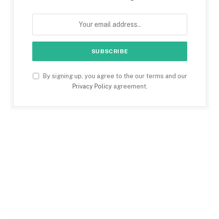
By signing up, you agree to the our terms and our
Privacy Policy
agreement.