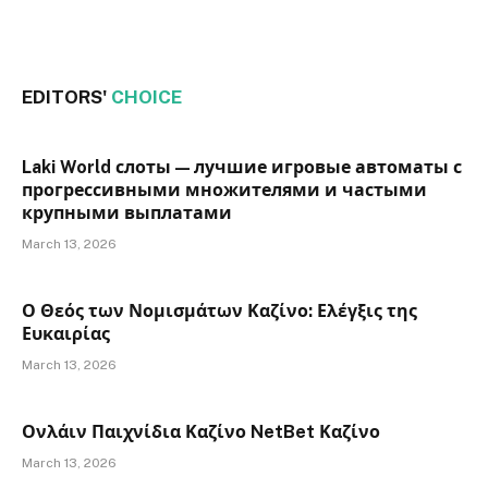
EDITORS'
CHOICE
Laki World слоты — лучшие игровые автоматы с
прогрессивными множителями и частыми
крупными выплатами
March 13, 2026
Ο Θεός των Νομισμάτων Καζίνο: Ελέγξις της
Ευκαιρίας
March 13, 2026
Ονλάιν Παιχνίδια Καζίνο NetBet Καζίνο
March 13, 2026