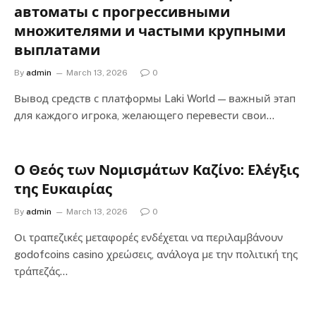
автоматы с прогрессивными
множителями и частыми крупными
выплатами
By
admin
March 13, 2026
0
Вывод средств с платформы Laki World — важный этап
для каждого игрока, желающего перевести свои…
Ο Θεός των Νομισμάτων Καζίνο: Ελέγξις
της Ευκαιρίας
By
admin
March 13, 2026
0
Οι τραπεζικές μεταφορές ενδέχεται να περιλαμβάνουν
godofcoins casino χρεώσεις, ανάλογα με την πολιτική της
τράπεζάς…