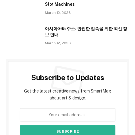
Slot Machines
March 12, 2026
아시아365 주소: 안전한 접속을 위한 최신 정
보 안내
March 12, 2026
Subscribe to Updates
Get the latest creative news from SmartMag
about art & design.