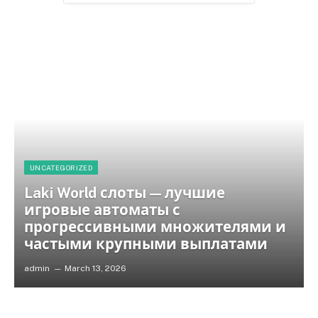
UNCATEGORIZED
Laki World слоты — лучшие
игровые автоматы с
прогрессивными множителями и
частыми крупными выплатами
admin
March 13, 2026