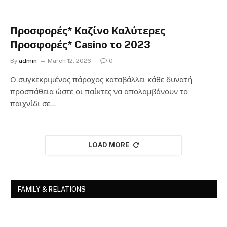
Προσφορές* Καζίνο Καλύτερες
Προσφορές* Casino το 2023
By
admin
March 12, 2026
0
Ο συγκεκριμένος πάροχος καταβάλλει κάθε δυνατή
προσπάθεια ώστε οι παίκτες να απολαμβάνουν το
παιχνίδι σε…
LOAD MORE
FAMILY & RELATIONS