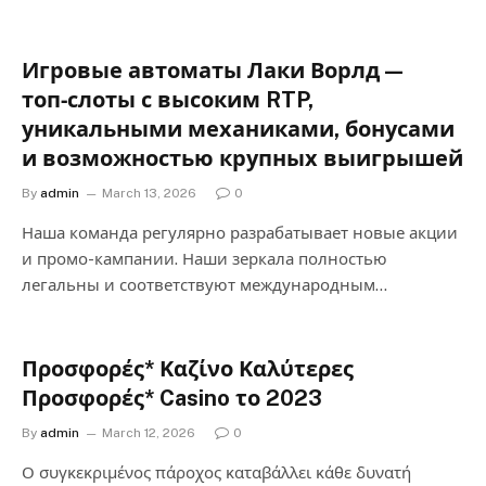
Игровые автоматы Лаки Ворлд —
топ‑слоты с высоким RTP,
уникальными механиками, бонусами
и возможностью крупных выигрышей
By
admin
March 13, 2026
0
Наша команда регулярно разрабатывает новые акции
и промо-кампании. Наши зеркала полностью
легальны и соответствуют международным…
Προσφορές* Καζίνο Καλύτερες
Προσφορές* Casino το 2023
By
admin
March 12, 2026
0
Ο συγκεκριμένος πάροχος καταβάλλει κάθε δυνατή