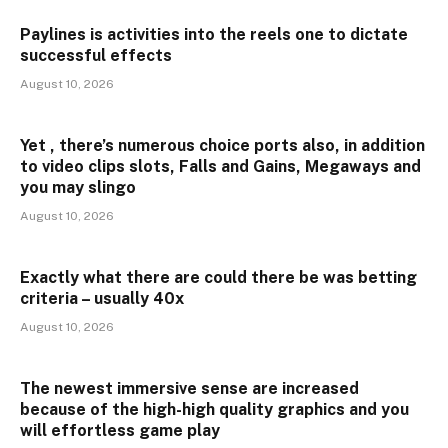
Paylines is activities into the reels one to dictate
successful effects
August 10, 2026
Yet , there’s numerous choice ports also, in addition
to video clips slots, Falls and Gains, Megaways and
you may slingo
August 10, 2026
Exactly what there are could there be was betting
criteria – usually 40x
August 10, 2026
The newest immersive sense are increased
because of the high-high quality graphics and you
will effortless game play