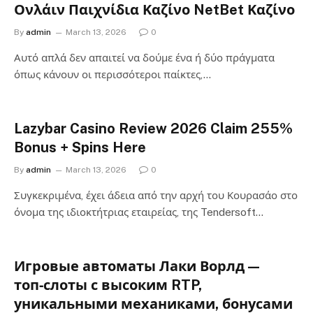
Ονλάιν Παιχνίδια Καζίνο NetBet Καζίνο
By
admin
March 13, 2026
0
Αυτό απλά δεν απαιτεί να δούμε ένα ή δύο πράγματα
όπως κάνουν οι περισσότεροι παίκτες,…
Lazybar Casino Review 2026 Claim 255%
Bonus + Spins Here
By
admin
March 13, 2026
0
Συγκεκριμένα, έχει άδεια από την αρχή του Κουρασάο στο
όνομα της ιδιοκτήτριας εταιρείας, της Tendersoft…
Игровые автоматы Лаки Ворлд —
топ‑слоты с высоким RTP,
уникальными механиками, бонусами