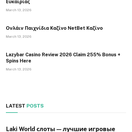
Ευκαιρίας
March 13, 2026
Ονλάιν Παιχνίδια Καζίνο NetBet Καζίνο
March 13, 2026
Lazybar Casino Review 2026 Claim 255% Bonus +
Spins Here
March 13, 2026
LATEST
POSTS
Laki World слоты — лучшие игровые