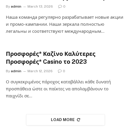
By
admin
March 13, 2026
0
Наша команда регулярно разрабатывает новые акции
и промо-кампании. Наши зеркала полностью
легальны и соответствуют международным…
Προσφορές* Καζίνο Καλύτερες
Προσφορές* Casino το 2023
By
admin
March 12, 2026
0
Ο συγκεκριμένος πάροχος καταβάλλει κάθε δυνατή
προσπάθεια ώστε οι παίκτες να απολαμβάνουν το
παιχνίδι σε…
LOAD MORE