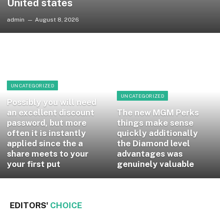
United states
admin
August 8, 2026
UNCATEGORIZED
UNCATEGORIZED
Possibly you will need
an excellent discount
The new MGM Perks
password, but more
things make sense
often it is instantly
quickly additionally
applied since the a
the Diamond level
share meets to your
advantages was
your first put
genuinely valuable
EDITORS'
CHOICE