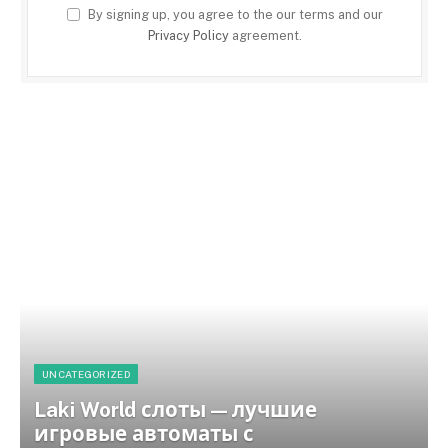
By signing up, you agree to the our terms and our
Privacy Policy
agreement.
UNCATEGORIZED
Laki World слоты — лучшие
игровые автоматы с