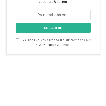
about art & design.
By signing up, you agree to the our terms and our
Privacy Policy
agreement.