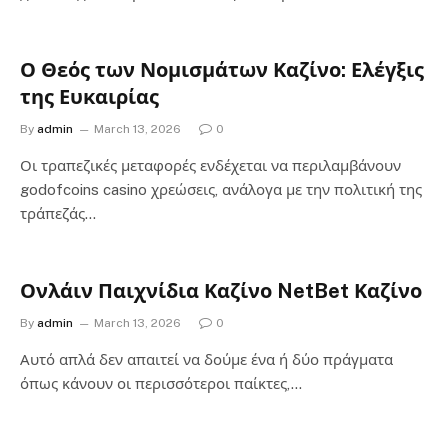
Ο Θεός των Νομισμάτων Καζίνο: Ελέγξις
της Ευκαιρίας
By
admin
March 13, 2026
0
Οι τραπεζικές μεταφορές ενδέχεται να περιλαμβάνουν
godofcoins casino χρεώσεις, ανάλογα με την πολιτική της
τράπεζάς…
Ονλάιν Παιχνίδια Καζίνο NetBet Καζίνο
By
admin
March 13, 2026
0
Αυτό απλά δεν απαιτεί να δούμε ένα ή δύο πράγματα
όπως κάνουν οι περισσότεροι παίκτες,…