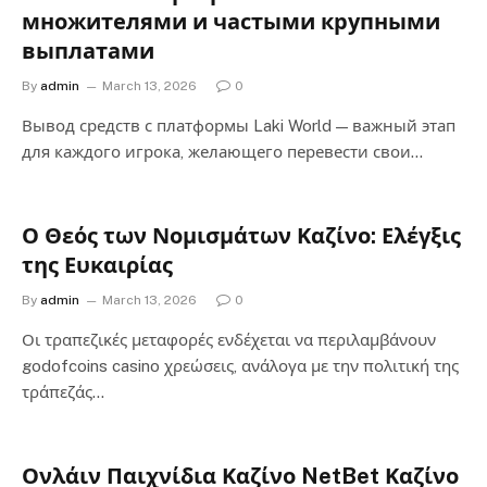
множителями и частыми крупными
выплатами
By
admin
March 13, 2026
0
Вывод средств с платформы Laki World — важный этап
для каждого игрока, желающего перевести свои…
Ο Θεός των Νομισμάτων Καζίνο: Ελέγξις
της Ευκαιρίας
By
admin
March 13, 2026
0
Οι τραπεζικές μεταφορές ενδέχεται να περιλαμβάνουν
godofcoins casino χρεώσεις, ανάλογα με την πολιτική της
τράπεζάς…
Ονλάιν Παιχνίδια Καζίνο NetBet Καζίνο