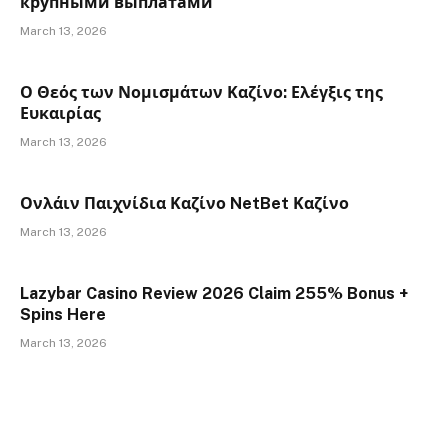
крупными выплатами
March 13, 2026
Ο Θεός των Νομισμάτων Καζίνο: Ελέγξις της
Ευκαιρίας
March 13, 2026
Ονλάιν Παιχνίδια Καζίνο NetBet Καζίνο
March 13, 2026
Lazybar Casino Review 2026 Claim 255% Bonus +
Spins Here
March 13, 2026