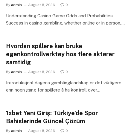
By
admin
August 8, 2026
0
Understanding Casino Game Odds and Probabilities
Success in casino gambling, whether online or in person,…
Hvordan spillere kan bruke
egenkontrollverktøy hos flere aktører
samtidig
By
admin
August 8, 2026
0
IntroduksjonI dagens gamblinglandskap er det viktigere
enn noen gang for spillere å ha kontroll over…
1xbet Yeni Giriş: Türkiye’de Spor
Bahislerinde Güncel Çözüm
By
admin
August 8, 2026
0