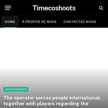
Timecoshoots
HOME
À PROPOS DE NOUS
CONTACTEZ-NOUS
UNCATEGORIZED
The operator serves people international,
together with players regarding the