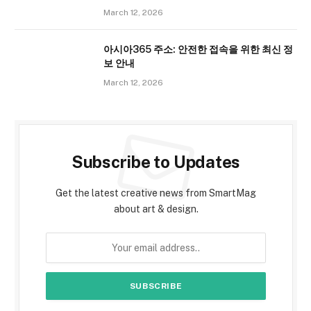
March 12, 2026
아시아365 주소: 안전한 접속을 위한 최신 정
보 안내
March 12, 2026
Subscribe to Updates
Get the latest creative news from SmartMag
about art & design.