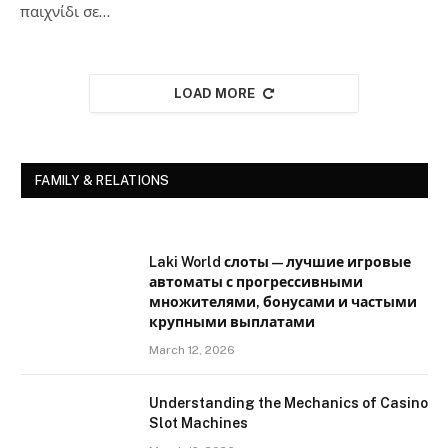
παιχνίδι σε…
LOAD MORE
FAMILY & RELATIONS
Laki World слоты — лучшие игровые
автоматы с прогрессивными
множителями, бонусами и частыми
крупными выплатами
March 12, 2026
Understanding the Mechanics of Casino
Slot Machines