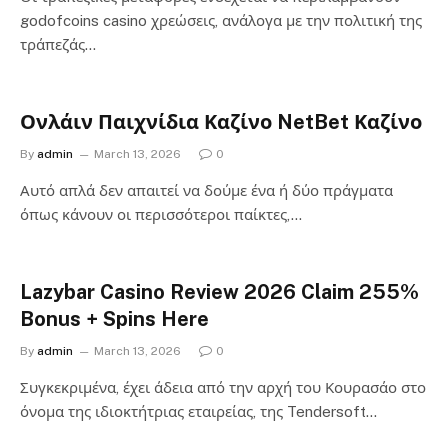
godofcoins casino χρεώσεις, ανάλογα με την πολιτική της
τράπεζάς…
Ονλάιν Παιχνίδια Καζίνο NetBet Καζίνο
By
admin
March 13, 2026
0
Αυτό απλά δεν απαιτεί να δούμε ένα ή δύο πράγματα
όπως κάνουν οι περισσότεροι παίκτες,…
Lazybar Casino Review 2026 Claim 255%
Bonus + Spins Here
By
admin
March 13, 2026
0
Συγκεκριμένα, έχει άδεια από την αρχή του Κουρασάο στο
όνομα της ιδιοκτήτριας εταιρείας, της Tendersoft…