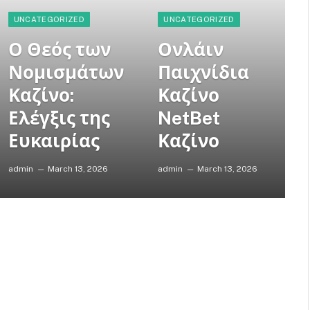
UNCATEGORIZED
UNCATEGORIZED
Ο Θεός των
Ονλάιν
Νομισμάτων
Παιχνίδια
Καζίνο:
Καζίνο
Ελέγξις της
NetBet
Ευκαιρίας
Καζίνο
admin
March 13, 2026
admin
March 13, 2026