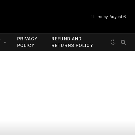
Thursday, August 6
-
PRIVACY
REFUND AND
POLICY
RETURNS POLICY