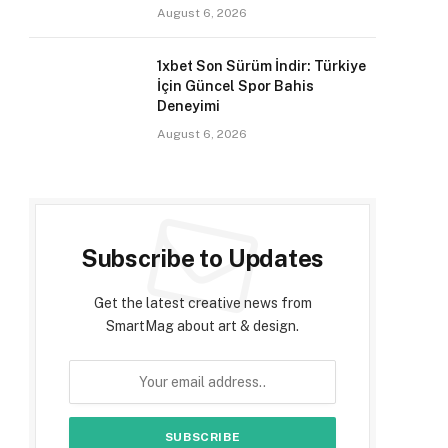
August 6, 2026
1xbet Son Sürüm İndir: Türkiye
İçin Güncel Spor Bahis
Deneyimi
August 6, 2026
Subscribe to Updates
Get the latest creative news from
SmartMag about art & design.