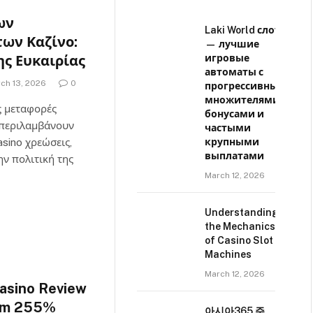
ων
Laki World слоты
ων Καζίνο:
— лучшие
ης Ευκαιρίας
игровые
автоматы с
ch 13, 2026
0
прогрессивными
множителями,
ς μεταφορές
бонусами и
 περιλαμβάνουν
частыми
sino χρεώσεις,
крупными
выплатами
ην πολιτική της
March 12, 2026
Understanding
the Mechanics
of Casino Slot
Machines
March 12, 2026
asino Review
im 255%
아시아365 주