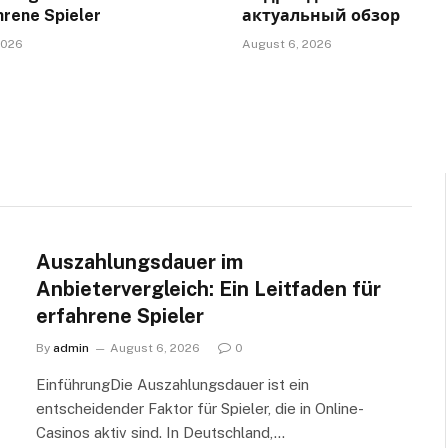
hrene Spieler
актуальный обзор
2026
August 6, 2026
Auszahlungsdauer im
Anbietervergleich: Ein Leitfaden für
erfahrene Spieler
By
admin
August 6, 2026
0
EinführungDie Auszahlungsdauer ist ein
entscheidender Faktor für Spieler, die in Online-
Casinos aktiv sind. In Deutschland,…