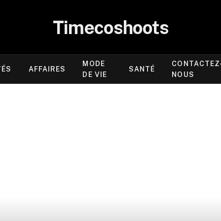
Timecoshoots
MODE
CONTACTEZ
TÉS
AFFAIRES
SANTÉ
DE VIE
NOUS