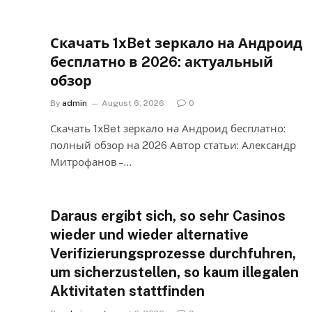
Скачать 1xBet зеркало на Андроид
бесплатно в 2026: актуальный
обзор
By
admin
August 6, 2026
0
Скачать 1xBet зеркало на Андроид бесплатно:
полный обзор на 2026 Автор статьи: Александр
Митрофанов –…
Daraus ergibt sich, so sehr Casinos
wieder und wieder alternative
Verifizierungsprozesse durchfuhren,
um sicherzustellen, so kaum illegalen
Aktivitaten stattfinden