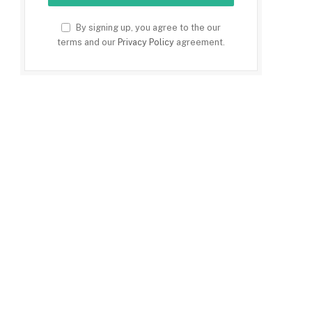
By signing up, you agree to the our
terms and our
Privacy Policy
agreement.