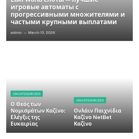
игровые автоматы с
прогрессивными множителями и
частыми крупными выплатами
admin
March 13, 2026
UNCATEGORIZED
UNCATEGORIZED
Ο Θεός των
Νομισμάτων Καζίνο:
Ονλάιν Παιχνίδια
Ελέγξις της
Καζίνο NetBet
Ευκαιρίας
Καζίνο