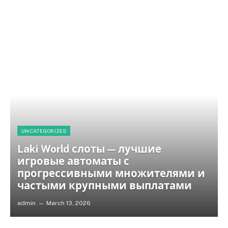
UNCATEGORIZED
Laki World слоты — лучшие
игровые автоматы с
прогрессивными множителями и
частыми крупными выплатами
admin
March 13, 2026