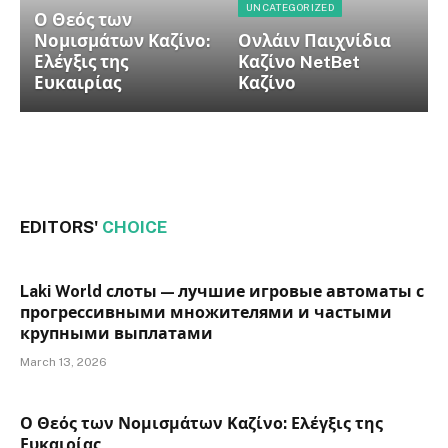
UNCATEGORIZED
Ο Θεός των
Νομισμάτων Καζίνο:
Ονλάιν Παιχνίδια
Ελέγξις της
Καζίνο NetBet
Ευκαιρίας
Καζίνο
EDITORS'
CHOICE
Laki World слоты — лучшие игровые автоматы с
прогрессивными множителями и частыми
крупными выплатами
March 13, 2026
Ο Θεός των Νομισμάτων Καζίνο: Ελέγξις της
Ευκαιρίας