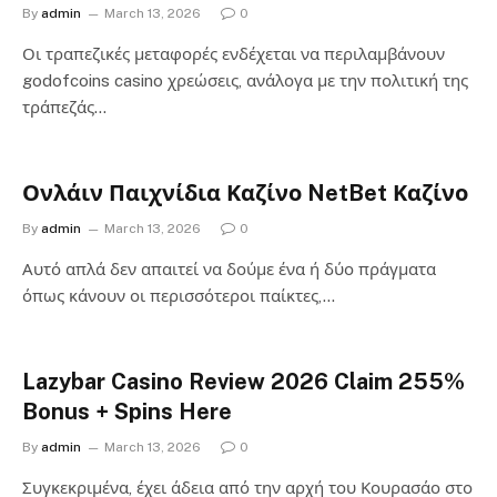
By
admin
March 13, 2026
0
Οι τραπεζικές μεταφορές ενδέχεται να περιλαμβάνουν
godofcoins casino χρεώσεις, ανάλογα με την πολιτική της
τράπεζάς…
Ονλάιν Παιχνίδια Καζίνο NetBet Καζίνο
By
admin
March 13, 2026
0
Αυτό απλά δεν απαιτεί να δούμε ένα ή δύο πράγματα
όπως κάνουν οι περισσότεροι παίκτες,…
Lazybar Casino Review 2026 Claim 255%
Bonus + Spins Here
By
admin
March 13, 2026
0
Συγκεκριμένα, έχει άδεια από την αρχή του Κουρασάο στο