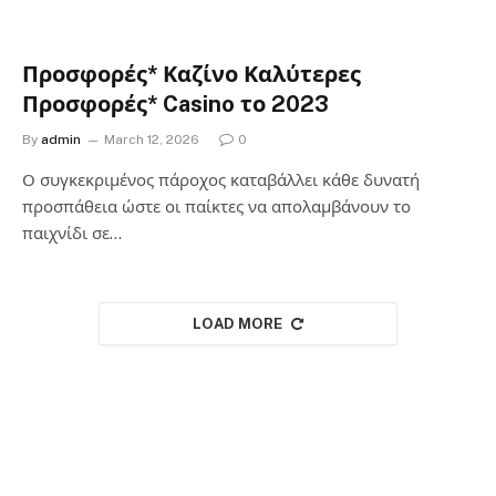
Προσφορές* Καζίνο Καλύτερες
Προσφορές* Casino το 2023
By
admin
March 12, 2026
0
Ο συγκεκριμένος πάροχος καταβάλλει κάθε δυνατή
προσπάθεια ώστε οι παίκτες να απολαμβάνουν το
παιχνίδι σε…
LOAD MORE