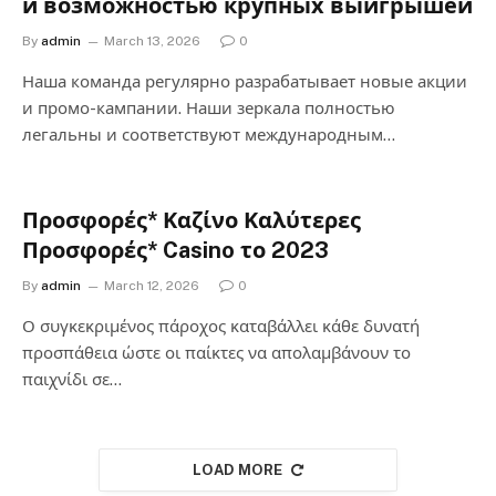
и возможностью крупных выигрышей
By
admin
March 13, 2026
0
Наша команда регулярно разрабатывает новые акции
и промо-кампании. Наши зеркала полностью
легальны и соответствуют международным…
Προσφορές* Καζίνο Καλύτερες
Προσφορές* Casino το 2023
By
admin
March 12, 2026
0
Ο συγκεκριμένος πάροχος καταβάλλει κάθε δυνατή
προσπάθεια ώστε οι παίκτες να απολαμβάνουν το
παιχνίδι σε…
LOAD MORE