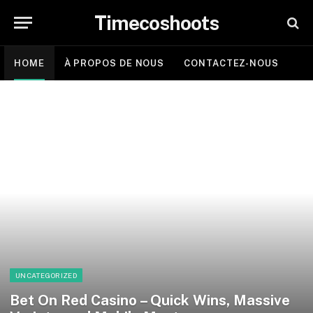
Timecoshoots
HOME
À PROPOS DE NOUS
CONTACTEZ-NOUS
UNCATEGORIZED
Bet On Red Casino – Quick Wins, Massive