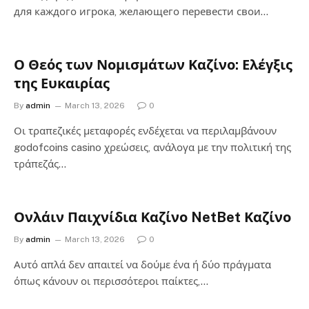
для каждого игрока, желающего перевести свои…
Ο Θεός των Νομισμάτων Καζίνο: Ελέγξις
της Ευκαιρίας
By
admin
March 13, 2026
0
Οι τραπεζικές μεταφορές ενδέχεται να περιλαμβάνουν
godofcoins casino χρεώσεις, ανάλογα με την πολιτική της
τράπεζάς…
Ονλάιν Παιχνίδια Καζίνο NetBet Καζίνο
By
admin
March 13, 2026
0
Αυτό απλά δεν απαιτεί να δούμε ένα ή δύο πράγματα
όπως κάνουν οι περισσότεροι παίκτες,…