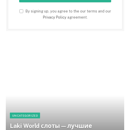
By signing up, you agree to the our terms and our
Privacy Policy
agreement.
UNCATEGORIZED
Laki World слоты — лучшие