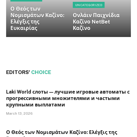
UNCATEGORIZED
Ο Θεός των
Νομισμάτων Καζίνο:
Ονλάιν Παιχνίδια
Ελέγξις της
Καζίνο NetBet
Ευκαιρίας
Καζίνο
EDITORS'
CHOICE
Laki World слоты — лучшие игровые автоматы с
прогрессивными множителями и частыми
крупными выплатами
March 13, 2026
Ο Θεός των Νομισμάτων Καζίνο: Ελέγξις της