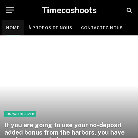
Timecoshoots
HOME
À PROPOS DE NOUS
CONTACTEZ-NOUS
UNCATEGORIZED
If you are going to use your no-deposit
added bonus from the harbors, you have