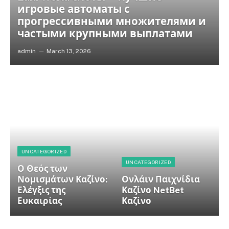
игровые автоматы с
прогрессивными множителями и
частыми крупными выплатами
admin
March 13, 2026
UNCATEGORIZED
UNCATEGORIZED
Ο Θεός των
Νομισμάτων Καζίνο:
Ονλάιν Παιχνίδια
Ελέγξις της
Καζίνο NetBet
Ευκαιρίας
Καζίνο