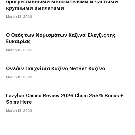
прогрессивными множителями и частыми
крупными выплатами
March 13, 2026
Ο Θεός των Νομισμάτων Καζίνο: Ελέγξις της
Ευκαιρίας
March 13, 2026
Ονλάιν Παιχνίδια Καζίνο NetBet Καζίνο
March 13, 2026
Lazybar Casino Review 2026 Claim 255% Bonus +
Spins Here
March 13, 2026