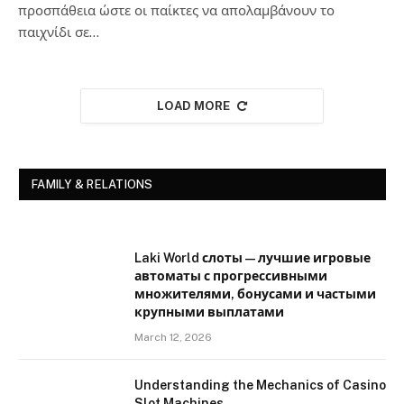
προσπάθεια ώστε οι παίκτες να απολαμβάνουν το
παιχνίδι σε…
LOAD MORE
FAMILY & RELATIONS
Laki World слоты — лучшие игровые
автоматы с прогрессивными
множителями, бонусами и частыми
крупными выплатами
March 12, 2026
Understanding the Mechanics of Casino
Slot Machines