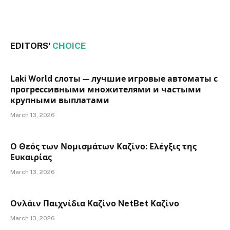
EDITORS'
CHOICE
Laki World слоты — лучшие игровые автоматы с
прогрессивными множителями и частыми
крупными выплатами
March 13, 2026
Ο Θεός των Νομισμάτων Καζίνο: Ελέγξις της
Ευκαιρίας
March 13, 2026
Ονλάιν Παιχνίδια Καζίνο NetBet Καζίνο
March 13, 2026