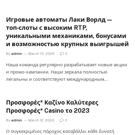
Игровые автоматы Лаки Ворлд —
топ‑слоты с высоким RTP,
уникальными механиками, бонусами
и возможностью крупных выигрышей
By
admin
March 13, 2026
0
Наша команда регулярно разрабатывает новые акции
и промо-кампании. Наши зеркала полностью
легальны и соответствуют международным…
Προσφορές* Καζίνο Καλύτερες
Προσφορές* Casino το 2023
By
admin
March 12, 2026
0
Ο συγκεκριμένος πάροχος καταβάλλει κάθε δυνατή