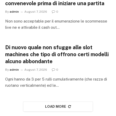
convenevole prima di iniziare una partita
By
admin
August 7, 2026
0
Non sono acceptable per il enumerazione le scommesse
live ne e attivabile il cash out…
Di nuovo quale non sfugge alle slot
machines che tipo di offrono certi modelli
alcuno abbondante
By
admin
August 7, 2026
0
Ogni hanno da 3 per 5 rulli cumulativamente (che razza di
ruotano verticalmente) ed le…
LOAD MORE