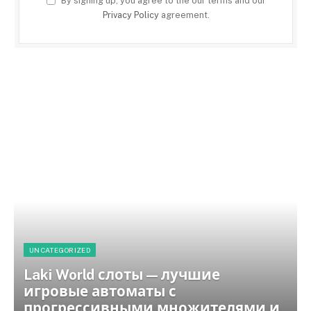
By signing up, you agree to the our terms and our
Privacy Policy
agreement.
UNCATEGORIZED
Laki World слоты — лучшие
игровые автоматы с
прогрессивными множителями и