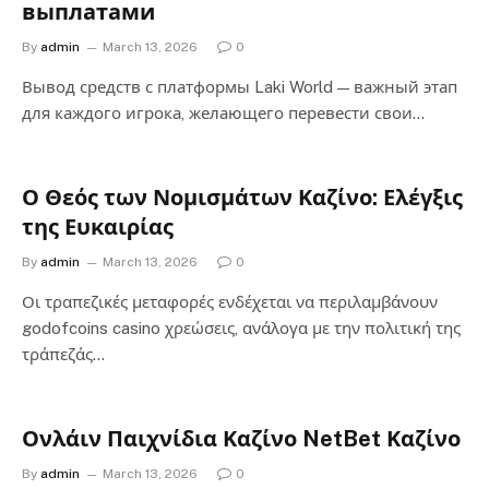
выплатами
By
admin
March 13, 2026
0
Вывод средств с платформы Laki World — важный этап
для каждого игрока, желающего перевести свои…
Ο Θεός των Νομισμάτων Καζίνο: Ελέγξις
της Ευκαιρίας
By
admin
March 13, 2026
0
Οι τραπεζικές μεταφορές ενδέχεται να περιλαμβάνουν
godofcoins casino χρεώσεις, ανάλογα με την πολιτική της
τράπεζάς…
Ονλάιν Παιχνίδια Καζίνο NetBet Καζίνο
By
admin
March 13, 2026
0