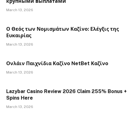
крупными выплатами
March 13, 2026
Ο Θεός των Νομισμάτων Καζίνο: Ελέγξις της
Ευκαιρίας
March 13, 2026
Ονλάιν Παιχνίδια Καζίνο NetBet Καζίνο
March 13, 2026
Lazybar Casino Review 2026 Claim 255% Bonus +
Spins Here
March 13, 2026