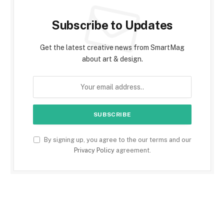
Subscribe to Updates
Get the latest creative news from SmartMag
about art & design.
By signing up, you agree to the our terms and our
Privacy Policy
agreement.