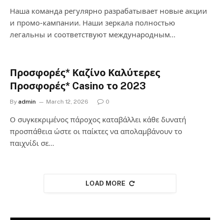
Наша команда регулярно разрабатывает новые акции
и промо-кампании. Наши зеркала полностью
легальны и соответствуют международным…
Προσφορές* Καζίνο Καλύτερες
Προσφορές* Casino το 2023
By
admin
March 12, 2026
0
Ο συγκεκριμένος πάροχος καταβάλλει κάθε δυνατή
προσπάθεια ώστε οι παίκτες να απολαμβάνουν το
παιχνίδι σε…
LOAD MORE