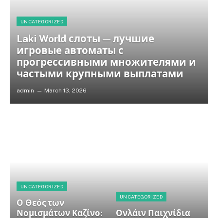
UNCATEGORIZED
Laki World слоты — лучшие
игровые автоматы с
прогрессивными множителями и
частыми крупными выплатами
admin
March 13, 2026
UNCATEGORIZED
UNCATEGORIZED
Ο Θεός των
Νομισμάτων Καζίνο:
Ονλάιν Παιχνίδια