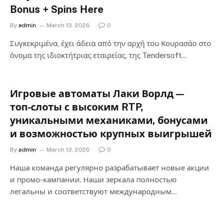
Bonus + Spins Here
By
admin
March 13, 2026
0
Συγκεκριμένα, έχει άδεια από την αρχή του Κουρασάο στο
όνομα της ιδιοκτήτριας εταιρείας, της Tendersoft…
Игровые автоматы Лаки Ворлд —
топ‑слоты с высоким RTP,
уникальными механиками, бонусами
и возможностью крупных выигрышей
By
admin
March 13, 2026
0
Наша команда регулярно разрабатывает новые акции
и промо-кампании. Наши зеркала полностью
легальны и соответствуют международным…