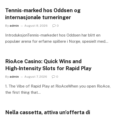
Tennis-marked hos Oddsen og
internasjonale turneringer
By
admin
August 8, 2026
0
IntroduksjonTennis-markedet hos Oddsen har blitt en
populær arena for erfarne spillere i Norge, spesielt med…
RioAce Casino: Quick Wins and
High‑Intensity Slots for Rapid Play
By
admin
August 7, 2026
0
1. The Vibe of Rapid Play at RioAceWhen you open RioAce,
the first thing that…
Nella cassetta, attiva un’offerta di