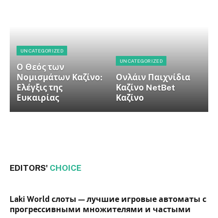
UNCATEGORIZED
UNCATEGORIZED
Ο Θεός των
Νομισμάτων Καζίνο:
Ονλάιν Παιχνίδια
Ελέγξις της
Καζίνο NetBet
Ευκαιρίας
Καζίνο
EDITORS'
CHOICE
Laki World слоты — лучшие игровые автоматы с
прогрессивными множителями и частыми