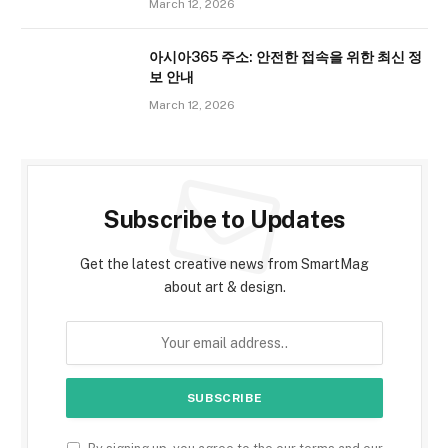
March 12, 2026
아시아365 주소: 안전한 접속을 위한 최신 정
보 안내
March 12, 2026
Subscribe to Updates
Get the latest creative news from SmartMag
about art & design.