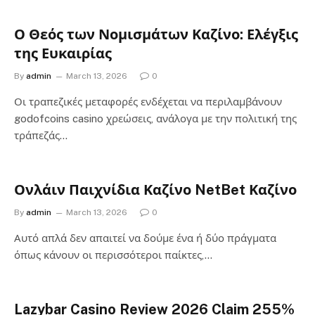
Ο Θεός των Νομισμάτων Καζίνο: Ελέγξις
της Ευκαιρίας
By
admin
March 13, 2026
0
Οι τραπεζικές μεταφορές ενδέχεται να περιλαμβάνουν
godofcoins casino χρεώσεις, ανάλογα με την πολιτική της
τράπεζάς…
Ονλάιν Παιχνίδια Καζίνο NetBet Καζίνο
By
admin
March 13, 2026
0
Αυτό απλά δεν απαιτεί να δούμε ένα ή δύο πράγματα
όπως κάνουν οι περισσότεροι παίκτες,…
Lazybar Casino Review 2026 Claim 255%