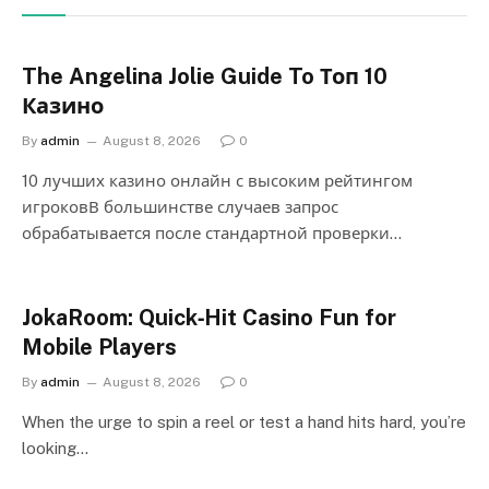
The Angelina Jolie Guide To Топ 10
Казино
By
admin
August 8, 2026
0
10 лучших казино онлайн с высоким рейтингом
игроковВ большинстве случаев запрос
обрабатывается после стандартной проверки…
JokaRoom: Quick‑Hit Casino Fun for
Mobile Players
By
admin
August 8, 2026
0
When the urge to spin a reel or test a hand hits hard, you’re
looking…