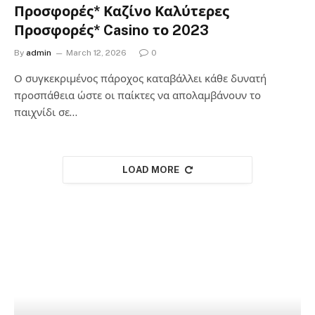
Προσφορές* Καζίνο Καλύτερες
Προσφορές* Casino το 2023
By
admin
March 12, 2026
0
Ο συγκεκριμένος πάροχος καταβάλλει κάθε δυνατή
προσπάθεια ώστε οι παίκτες να απολαμβάνουν το
παιχνίδι σε…
LOAD MORE