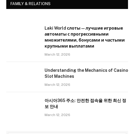
FAMILY & RELATIONS
Laki World слоты — лучшие игровые
автоматы с прогрессивными
множителями, бонусами и частыми
крупными выплатами
March 12, 2026
Understanding the Mechanics of Casino
Slot Machines
March 12, 2026
아시아365 주소: 안전한 접속을 위한 최신 정
보 안내
March 12, 2026