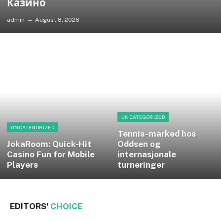
Казино
admin
August 8, 2026
UNCATEGORIZED
UNCATEGORIZED
Tennis-marked hos
JokaRoom: Quick‑Hit
Oddsen og
Casino Fun for Mobile
internasjonale
Players
turneringer
EDITORS'
CHOICE