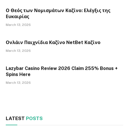
Ο Θεός των Νομισμάτων Καζίνο: Ελέγξις της
Ευκαιρίας
March 13, 2026
Ονλάιν Παιχνίδια Καζίνο NetBet Καζίνο
March 13, 2026
Lazybar Casino Review 2026 Claim 255% Bonus +
Spins Here
March 13, 2026
LATEST
POSTS