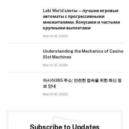
Laki World слоты — лучшие игровые
автоматы с прогрессивными
множителями, бонусами и частыми
крупными выплатами
March 12, 2026
Understanding the Mechanics of Casino
Slot Machines
March 12, 2026
아시아365 주소: 안전한 접속을 위한 최신 정
보 안내
March 12, 2026
Subscribe to Updates