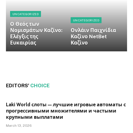
UNCATEGORIZED
UNCATEGORIZED
Ο Θεός των
Νομισμάτων Καζίνο:
Ονλάιν Παιχνίδια
Ελέγξις της
Καζίνο NetBet
Ευκαιρίας
Καζίνο
EDITORS'
CHOICE
Laki World слоты — лучшие игровые автоматы с
прогрессивными множителями и частыми
крупными выплатами
March 13, 2026