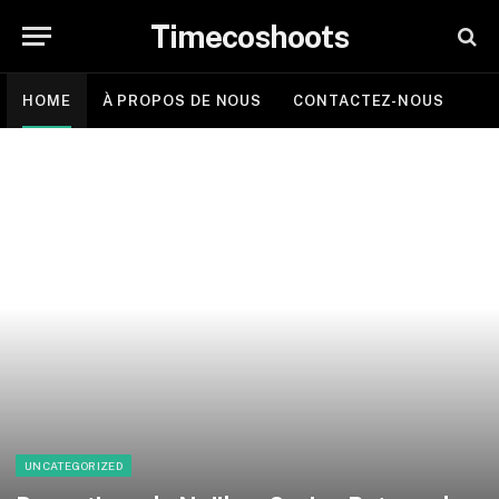
Timecoshoots
HOME
À PROPOS DE NOUS
CONTACTEZ-NOUS
UNCATEGORIZED