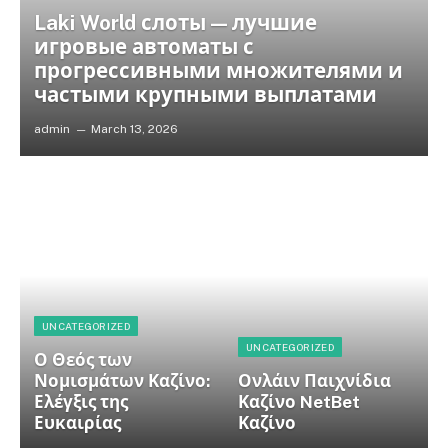
Laki World слоты — лучшие
игровые автоматы с
прогрессивными множителями и
частыми крупными выплатами
admin
March 13, 2026
UNCATEGORIZED
UNCATEGORIZED
Ο Θεός των
Νομισμάτων Καζίνο:
Ονλάιν Παιχνίδια
Ελέγξις της
Καζίνο NetBet
Ευκαιρίας
Καζίνο