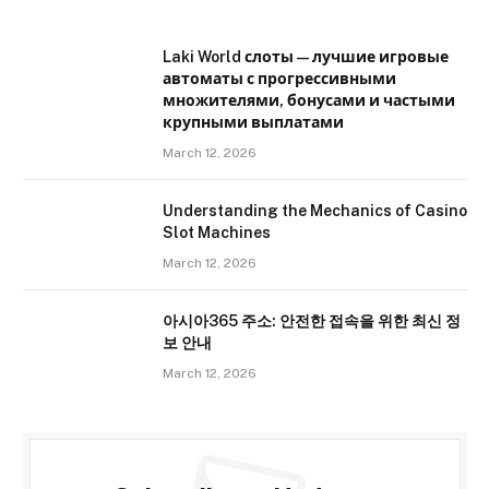
Laki World слоты — лучшие игровые
автоматы с прогрессивными
множителями, бонусами и частыми
крупными выплатами
March 12, 2026
Understanding the Mechanics of Casino
Slot Machines
March 12, 2026
아시아365 주소: 안전한 접속을 위한 최신 정
보 안내
March 12, 2026