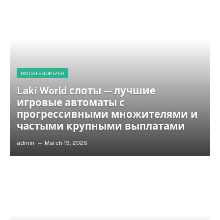
UNCATEGORIZED
Laki World слоты — лучшие
игровые автоматы с
прогрессивными множителями и
частыми крупными выплатами
admin
March 13, 2026