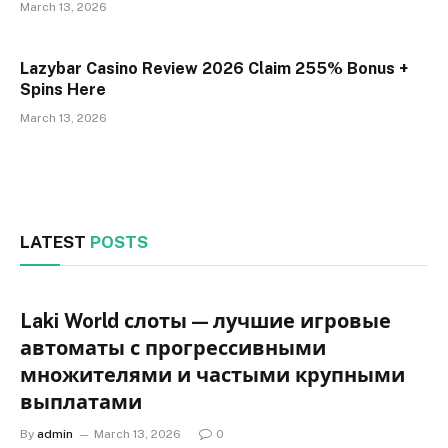
March 13, 2026
Lazybar Casino Review 2026 Claim 255% Bonus +
Spins Here
March 13, 2026
LATEST
POSTS
Laki World слоты — лучшие игровые
автоматы с прогрессивными
множителями и частыми крупными
выплатами
By
admin
March 13, 2026
0