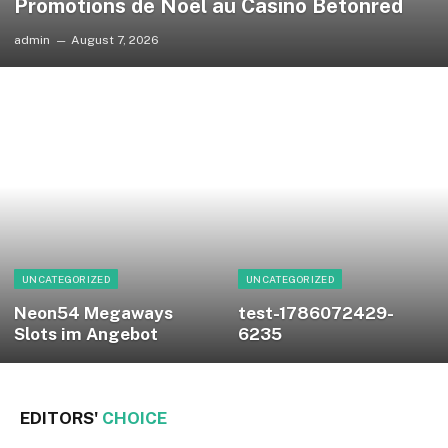
Promotions de Noël au Casino Betonred
admin
August 7, 2026
UNCATEGORIZED
UNCATEGORIZED
Neon54 Megaways
test-1786072429-
Slots im Angebot
6235
EDITORS'
CHOICE