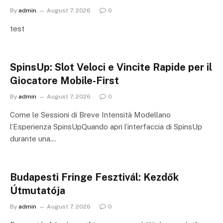
By
admin
August 7, 2026
0
test
SpinsUp: Slot Veloci e Vincite Rapide per il
Giocatore Mobile-First
By
admin
August 7, 2026
0
Come le Sessioni di Breve Intensità Modellano
l’Esperienza SpinsUpQuando apri l’interfaccia di SpinsUp
durante una…
Budapesti Fringe Fesztivál: Kezdők
Útmutatója
By
admin
August 7, 2026
0