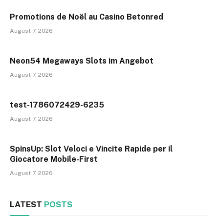
Promotions de Noël au Casino Betonred
August 7, 2026
Neon54 Megaways Slots im Angebot
August 7, 2026
test-1786072429-6235
August 7, 2026
SpinsUp: Slot Veloci e Vincite Rapide per il
Giocatore Mobile-First
August 7, 2026
LATEST
POSTS