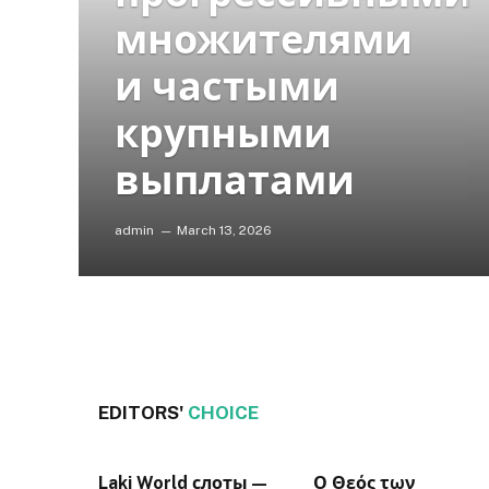
множителями
и частыми
крупными
выплатами
admin
March 13, 2026
EDITORS'
CHOICE
Laki World слоты —
Ο Θεός των