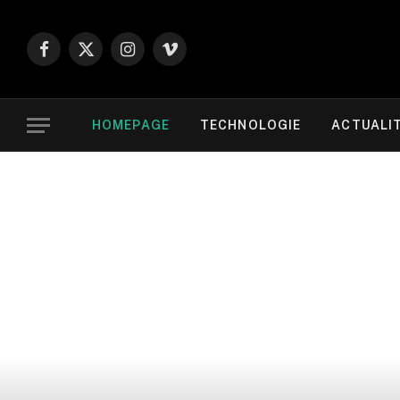
Facebook
X
Instagram
Vimeo
(Twitter)
HOMEPAGE
TECHNOLOGIE
ACTUALI