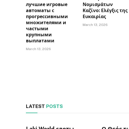
лучшие игровые
Νομισμάτων
автоматы с
Καζίνο: Ελέγξις της
прогрессивными
Ευκαιρίας
множителями и
March 13, 2026
частыми
крупными
выплатами
March 13, 2026
LATEST
POSTS