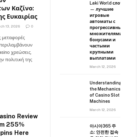
ων
Laki World слоты
ων Καζίνο:
— лучшие
ης Ευκαιρίας
игровые
автоматы с
ch 13, 2026
0
прогрессивными
множителями,
ς μεταφορές
бонусами и
 περιλαμβάνουν
частыми
sino χρεώσεις,
крупными
выплатами
ην πολιτική της
March 12, 2026
Understanding
the Mechanics
of Casino Slot
Machines
March 12, 2026
asino Review
im 255%
아시아365 주
pins Here
소: 안전한 접속