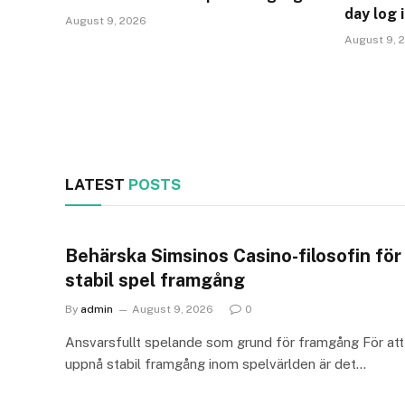
day log 
August 9, 2026
August 9, 
LATEST
POSTS
Behärska Simsinos Casino-filosofin för
stabil spel framgång
By
admin
August 9, 2026
0
Ansvarsfullt spelande som grund för framgång För att
uppnå stabil framgång inom spelvärlden är det…