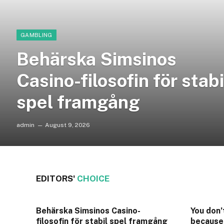
GAMBLING
Behärska Simsinos
Casino-filosofin för stabi
spel framgång
admin
August 9, 2026
EDITORS'
CHOICE
Behärska Simsinos Casino-
You don’
filosofin för stabil spel framgång
because