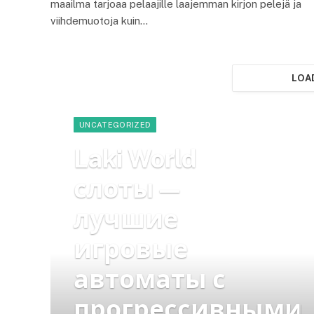
maailma tarjoaa pelaajille laajemman kirjon pelejä ja
viihdemuotoja kuin…
LOA
UNCATEGORIZED
Laki World
слоты —
лучшие
игровые
автоматы с
прогрессивными