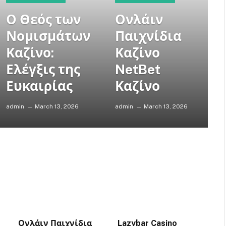
Ο Θεός των
Ονλάιν
Νομισμάτων
Παιχνίδια
Καζίνο:
Καζίνο
Ελέγξις της
NetBet
Ευκαιρίας
Καζίνο
admin
March 13, 2026
admin
March 13, 2026
Ονλάιν Παιχνίδια
Lazybar Casino