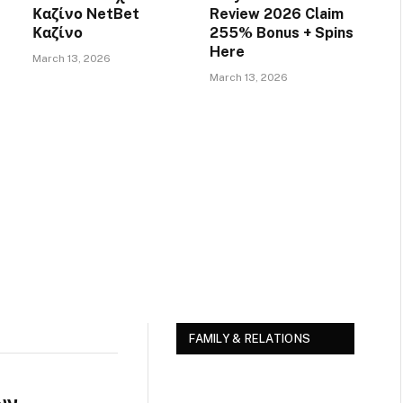
Καζίνο NetBet
Review 2026 Claim
Καζίνο
255% Bonus + Spins
Here
March 13, 2026
March 13, 2026
FAMILY & RELATIONS