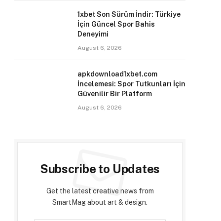
1xbet Son Sürüm İndir: Türkiye
İçin Güncel Spor Bahis
Deneyimi
August 6, 2026
apkdownload1xbet.com
İncelemesi: Spor Tutkunları İçin
Güvenilir Bir Platform
August 6, 2026
Subscribe to Updates
Get the latest creative news from
SmartMag about art & design.