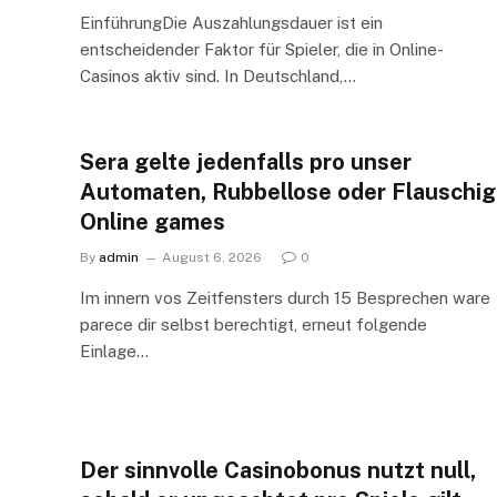
EinführungDie Auszahlungsdauer ist ein
entscheidender Faktor für Spieler, die in Online-
Casinos aktiv sind. In Deutschland,…
Sera gelte jedenfalls pro unser
Automaten, Rubbellose oder Flauschig
Online games
By
admin
August 6, 2026
0
Im innern vos Zeitfensters durch 15 Besprechen ware
parece dir selbst berechtigt, erneut folgende
Einlage…
Der sinnvolle Casinobonus nutzt null,