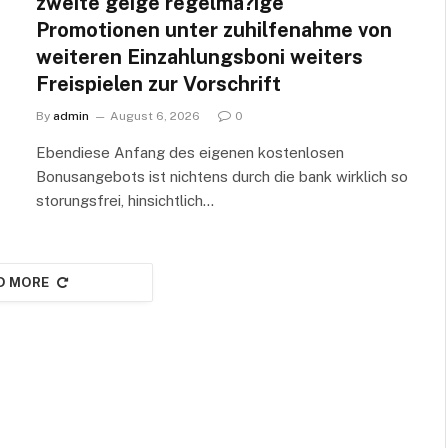
zweite geige regelma?ige
Promotionen unter zuhilfenahme von
weiteren Einzahlungsboni weiters
Freispielen zur Vorschrift
By
admin
August 6, 2026
0
Ebendiese Anfang des eigenen kostenlosen
Bonusangebots ist nichtens durch die bank wirklich so
storungsfrei, hinsichtlich…
D MORE