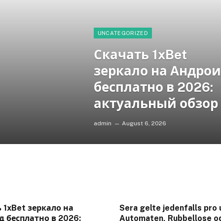
UNCATEGORIZED
Скачать 1xBet
зеркало на Андро
бесплатно в 2026:
актуальный обзор
admin
August 6, 2026
 1xBet зеркало на
Sera gelte jedenfalls pro
 бесплатно в 2026:
Automaten, Rubbellose o