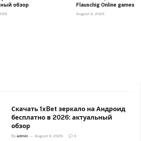
ьный обзор
Flauschig Online games
2026
August 6, 2026
Скачать 1xBet зеркало на Андроид
бесплатно в 2026: актуальный
обзор
By
admin
August 6, 2026
0