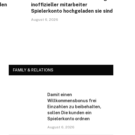
den
inoffizieller mitarbeiter
Spielerkonto hochgeladen sie sind
August 6, 2026
FAMILY & RELATIONS
Damit einen
Willkommensbonus frei
Einzahlen zu beibehalten,
sollen Die kunden ein
Spielerkonto ordnen
August 6, 2026