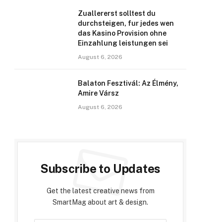
Zuallererst solltest du
durchsteigen, fur jedes wen
das Kasino Provision ohne
Einzahlung leistungen sei
August 6, 2026
Balaton Fesztivál: Az Élmény,
Amire Vársz
August 6, 2026
Subscribe to Updates
Get the latest creative news from
SmartMag about art & design.