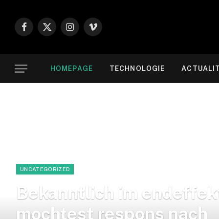
Facebook
X
Instagram
Vimeo
(Twitter)
HOMEPAGE
TECHNOLOGIE
ACTUALI
UNCATEGORIZED
Bekanntlich im endeffek
mochtest respons nach