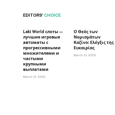
EDITORS'
CHOICE
Laki World слоты —
Ο Θεός των
лучшие игровые
Νομισμάτων
автоматы с
Καζίνο: Ελέγξις της
прогрессивными
Ευκαιρίας
множителями и
March 13, 2026
частыми
крупными
выплатами
March 13, 2026