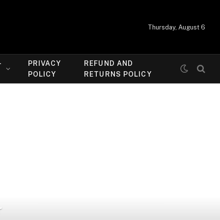
Thursday, August 6
-
PRIVACY
REFUND AND
POLICY
RETURNS POLICY
r