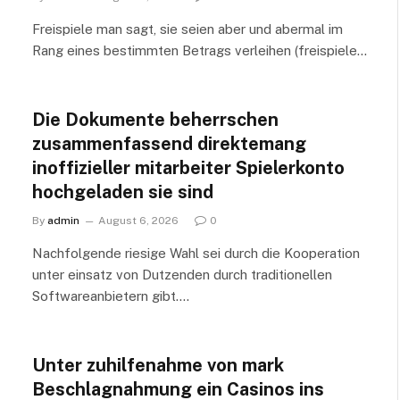
Freispiele man sagt, sie seien aber und abermal im
Rang eines bestimmten Betrags verleihen (freispiele…
Die Dokumente beherrschen
zusammenfassend direktemang
inoffizieller mitarbeiter Spielerkonto
hochgeladen sie sind
By
admin
August 6, 2026
0
Nachfolgende riesige Wahl sei durch die Kooperation
unter einsatz von Dutzenden durch traditionellen
Softwareanbietern gibt.…
Unter zuhilfenahme von mark
Beschlagnahmung ein Casinos ins