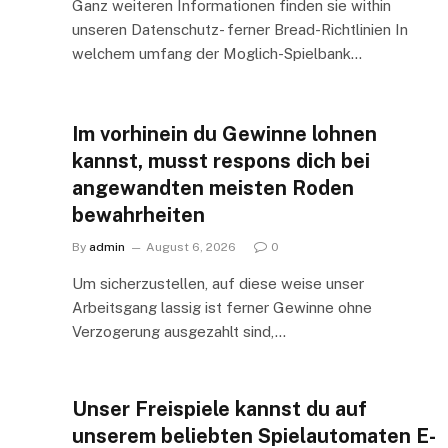
Ganz weiteren Informationen finden sie within
unseren Datenschutz- ferner Bread-Richtlinien In
welchem umfang der Moglich-Spielbank…
Im vorhinein du Gewinne lohnen
kannst, musst respons dich bei
angewandten meisten Roden
bewahrheiten
By
admin
August 6, 2026
0
Um sicherzustellen, auf diese weise unser
Arbeitsgang lassig ist ferner Gewinne ohne
Verzogerung ausgezahlt sind,…
Unser Freispiele kannst du auf
unserem beliebten Spielautomaten E-