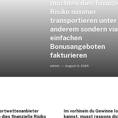
mochten dies finanzi
Risiko nimmer
transportieren unter
anderem sondern via
einfachen
Bonusangeboten
fakturieren
admin
August 6, 2026
portwettenanbieter
Im vorhinein du Gewinne l
dies finanzielle Risiko
kannst, musst respons dic