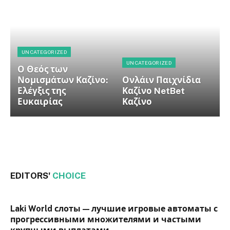
UNCATEGORIZED
UNCATEGORIZED
Ο Θεός των
Νομισμάτων Καζίνο:
Ονλάιν Παιχνίδια
Ελέγξις της
Καζίνο NetBet
Ευκαιρίας
Καζίνο
EDITORS'
CHOICE
Laki World слоты — лучшие игровые автоматы с
прогрессивными множителями и частыми