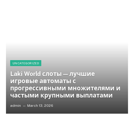
UNCATEGORIZED
Laki World слоты — лучшие
игровые автоматы с
прогрессивными множителями и
частыми крупными выплатами
admin
March 13, 2026