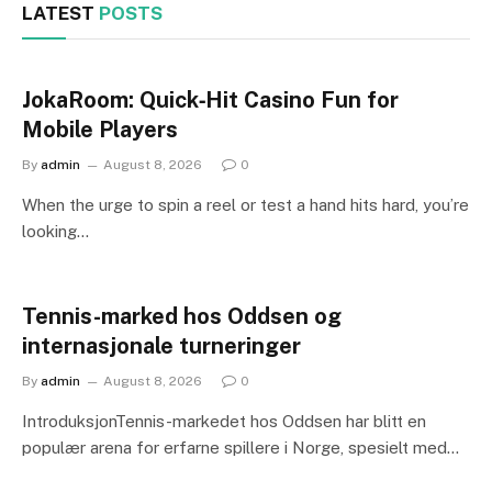
LATEST
POSTS
JokaRoom: Quick‑Hit Casino Fun for
Mobile Players
By
admin
August 8, 2026
0
When the urge to spin a reel or test a hand hits hard, you’re
looking…
Tennis-marked hos Oddsen og
internasjonale turneringer
By
admin
August 8, 2026
0
IntroduksjonTennis-markedet hos Oddsen har blitt en
populær arena for erfarne spillere i Norge, spesielt med…