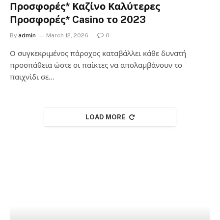
Προσφορές* Καζίνο Καλύτερες
Προσφορές* Casino το 2023
By
admin
March 12, 2026
0
Ο συγκεκριμένος πάροχος καταβάλλει κάθε δυνατή
προσπάθεια ώστε οι παίκτες να απολαμβάνουν το
παιχνίδι σε…
LOAD MORE