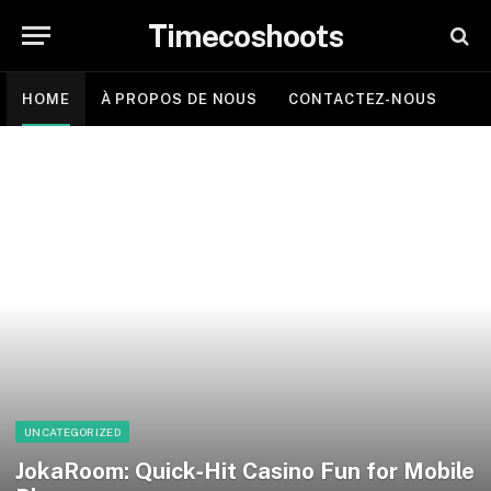
Timecoshoots
HOME
À PROPOS DE NOUS
CONTACTEZ-NOUS
UNCATEGORIZED
JokaRoom: Quick‑Hit Casino Fun for Mobile