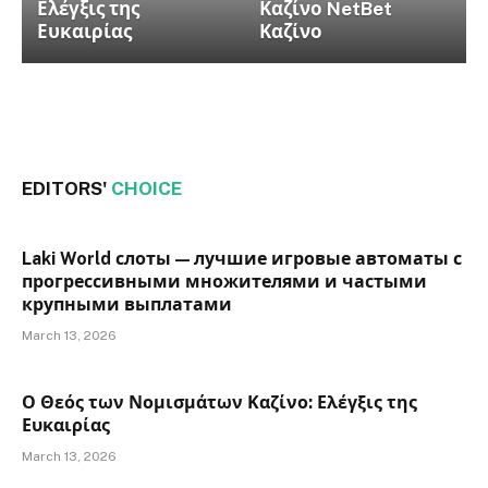
Ελέγξις της
Καζίνο NetBet
Ευκαιρίας
Καζίνο
EDITORS'
CHOICE
Laki World слоты — лучшие игровые автоматы с
прогрессивными множителями и частыми
крупными выплатами
March 13, 2026
Ο Θεός των Νομισμάτων Καζίνο: Ελέγξις της
Ευκαιρίας
March 13, 2026