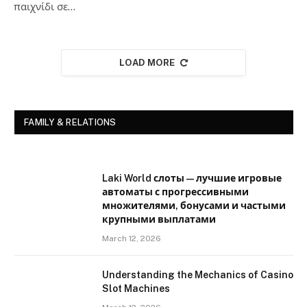
παιχνίδι σε…
LOAD MORE
FAMILY & RELATIONS
Laki World слоты — лучшие игровые
автоматы с прогрессивными
множителями, бонусами и частыми
крупными выплатами
March 12, 2026
Understanding the Mechanics of Casino
Slot Machines