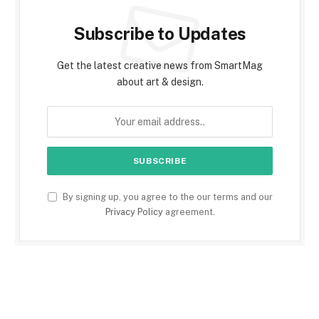
Subscribe to Updates
Get the latest creative news from SmartMag
about art & design.
By signing up, you agree to the our terms and our
Privacy Policy
agreement.