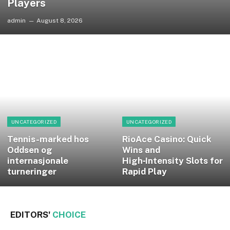
Players
admin
August 8, 2026
UNCATEGORIZED
UNCATEGORIZED
Tennis-marked hos
RioAce Casino: Quick
Oddsen og
Wins and
internasjonale
High‑Intensity Slots for
turneringer
Rapid Play
EDITORS'
CHOICE