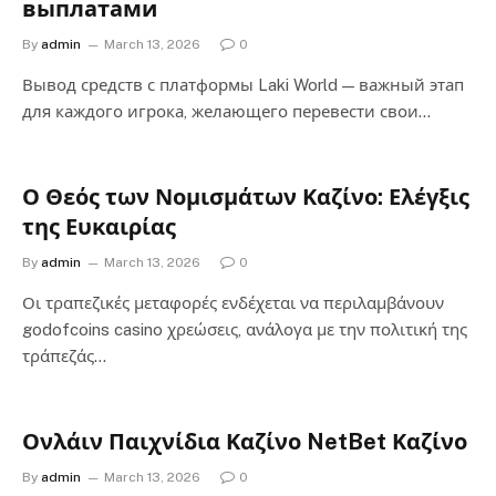
выплатами
By
admin
March 13, 2026
0
Вывод средств с платформы Laki World — важный этап
для каждого игрока, желающего перевести свои…
Ο Θεός των Νομισμάτων Καζίνο: Ελέγξις
της Ευκαιρίας
By
admin
March 13, 2026
0
Οι τραπεζικές μεταφορές ενδέχεται να περιλαμβάνουν
godofcoins casino χρεώσεις, ανάλογα με την πολιτική της
τράπεζάς…
Ονλάιν Παιχνίδια Καζίνο NetBet Καζίνο
By
admin
March 13, 2026
0