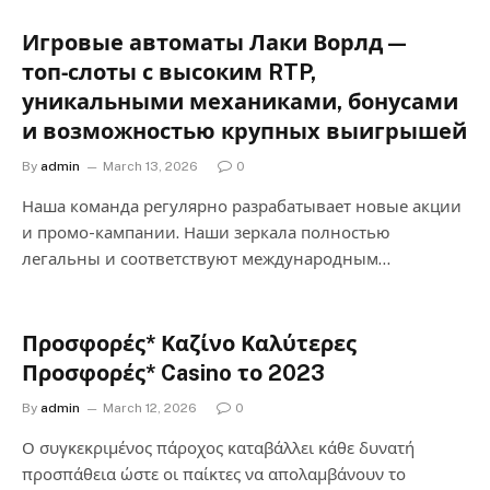
Игровые автоматы Лаки Ворлд —
топ‑слоты с высоким RTP,
уникальными механиками, бонусами
и возможностью крупных выигрышей
By
admin
March 13, 2026
0
Наша команда регулярно разрабатывает новые акции
и промо-кампании. Наши зеркала полностью
легальны и соответствуют международным…
Προσφορές* Καζίνο Καλύτερες
Προσφορές* Casino το 2023
By
admin
March 12, 2026
0
Ο συγκεκριμένος πάροχος καταβάλλει κάθε δυνατή
προσπάθεια ώστε οι παίκτες να απολαμβάνουν το