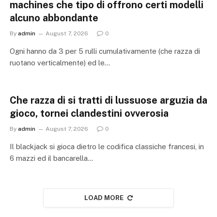
machines che tipo di offrono certi modelli
alcuno abbondante
By
admin
August 7, 2026
0
Ogni hanno da 3 per 5 rulli cumulativamente (che razza di
ruotano verticalmente) ed le…
Che razza di si tratti di lussuose arguzia da
gioco, tornei clandestini ovverosia
By
admin
August 7, 2026
0
Il blackjack si gioca dietro le codifica classiche francesi, in
6 mazzi ed il bancarella…
LOAD MORE