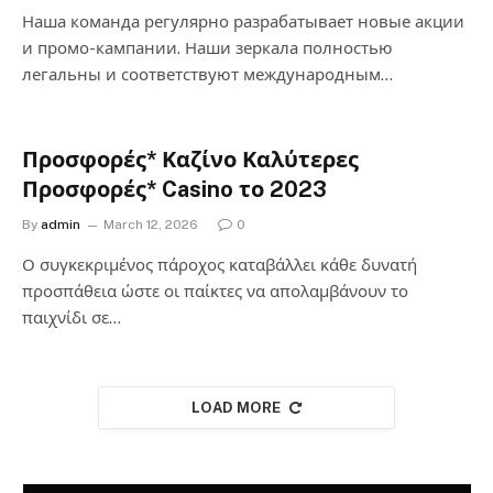
Наша команда регулярно разрабатывает новые акции
и промо-кампании. Наши зеркала полностью
легальны и соответствуют международным…
Προσφορές* Καζίνο Καλύτερες
Προσφορές* Casino το 2023
By
admin
March 12, 2026
0
Ο συγκεκριμένος πάροχος καταβάλλει κάθε δυνατή
προσπάθεια ώστε οι παίκτες να απολαμβάνουν το
παιχνίδι σε…
LOAD MORE