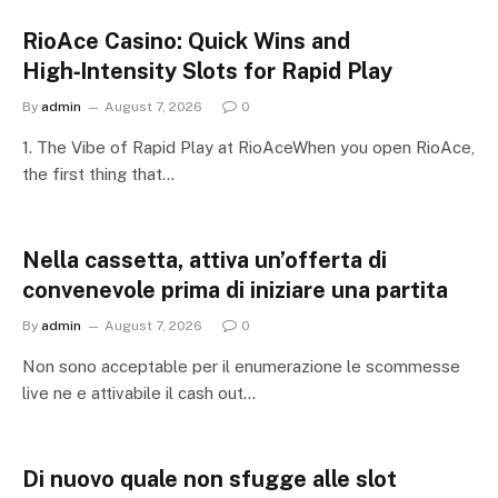
RioAce Casino: Quick Wins and
High‑Intensity Slots for Rapid Play
By
admin
August 7, 2026
0
1. The Vibe of Rapid Play at RioAceWhen you open RioAce,
the first thing that…
Nella cassetta, attiva un’offerta di
convenevole prima di iniziare una partita
By
admin
August 7, 2026
0
Non sono acceptable per il enumerazione le scommesse
live ne e attivabile il cash out…
Di nuovo quale non sfugge alle slot