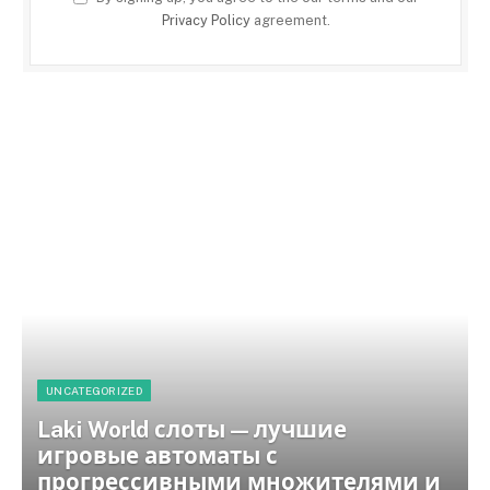
Privacy Policy
agreement.
UNCATEGORIZED
Laki World слоты — лучшие
игровые автоматы с
прогрессивными множителями и