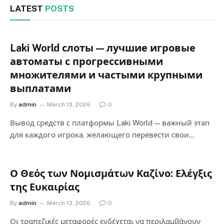
LATEST
POSTS
Laki World слоты — лучшие игровые
автоматы с прогрессивными
множителями и частыми крупными
выплатами
By
admin
March 13, 2026
0
Вывод средств с платформы Laki World — важный этап
для каждого игрока, желающего перевести свои…
Ο Θεός των Νομισμάτων Καζίνο: Ελέγξις
της Ευκαιρίας
By
admin
March 13, 2026
0
Οι τραπεζικές μεταφορές ενδέχεται να περιλαμβάνουν