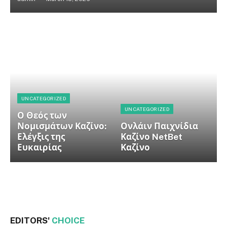
UNCATEGORIZED
UNCATEGORIZED
Ο Θεός των
Νομισμάτων Καζίνο:
Ονλάιν Παιχνίδια
Ελέγξις της
Καζίνο NetBet
Ευκαιρίας
Καζίνο
EDITORS'
CHOICE