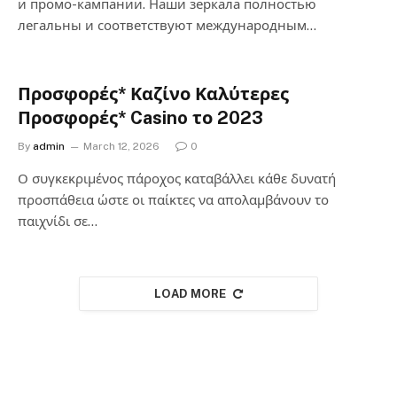
и промо-кампании. Наши зеркала полностью
легальны и соответствуют международным…
Προσφορές* Καζίνο Καλύτερες
Προσφορές* Casino το 2023
By
admin
March 12, 2026
0
Ο συγκεκριμένος πάροχος καταβάλλει κάθε δυνατή
προσπάθεια ώστε οι παίκτες να απολαμβάνουν το
παιχνίδι σε…
LOAD MORE