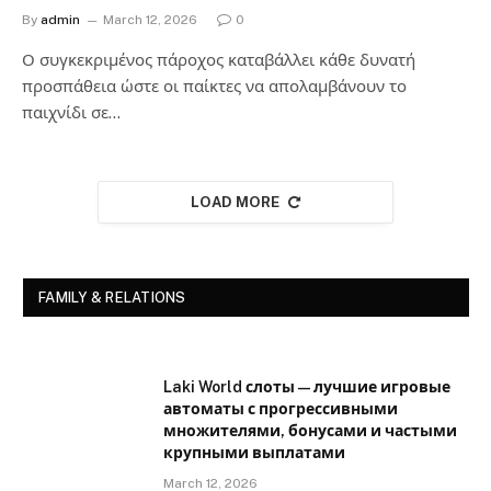
By
admin
March 12, 2026
0
Ο συγκεκριμένος πάροχος καταβάλλει κάθε δυνατή
προσπάθεια ώστε οι παίκτες να απολαμβάνουν το
παιχνίδι σε…
LOAD MORE
FAMILY & RELATIONS
Laki World слоты — лучшие игровые
автоматы с прогрессивными
множителями, бонусами и частыми
крупными выплатами
March 12, 2026