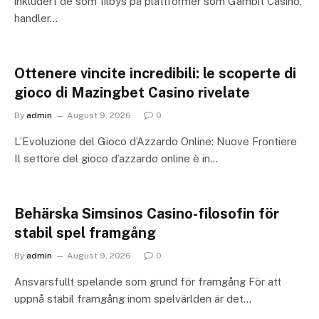
inkludert de som tilbys på plattformer som Gambit Casino,
handler…
Ottenere vincite incredibili: le scoperte di
gioco di Mazingbet Casino rivelate
By
admin
August 9, 2026
0
L’Evoluzione del Gioco d’Azzardo Online: Nuove Frontiere
Il settore del gioco d’azzardo online è in…
Behärska Simsinos Casino-filosofin för
stabil spel framgång
By
admin
August 9, 2026
0
Ansvarsfullt spelande som grund för framgång För att
uppnå stabil framgång inom spelvärlden är det…