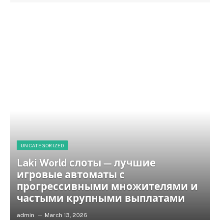
UNCATEGORIZED
Laki World слоты — лучшие
игровые автоматы с
прогрессивными множителями и
частыми крупными выплатами
admin
March 13, 2026