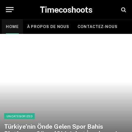
Timecoshoots
HOME
À PROPOS DE NOUS
CONTACTEZ-NOUS
UNCATEGORIZED
Türkiye’nin Önde Gelen Spor Bahis