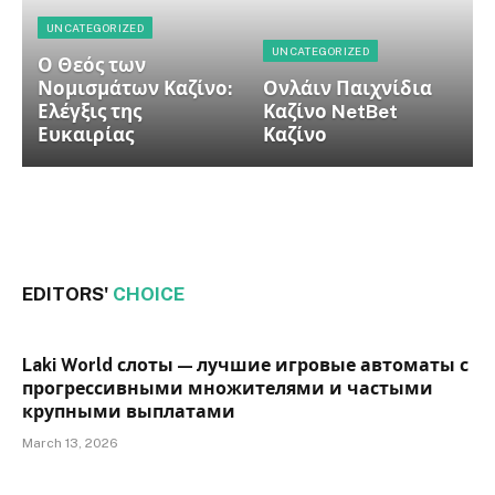
UNCATEGORIZED
UNCATEGORIZED
Ο Θεός των
Νομισμάτων Καζίνο:
Ονλάιν Παιχνίδια
Ελέγξις της
Καζίνο NetBet
Ευκαιρίας
Καζίνο
EDITORS'
CHOICE
Laki World слоты — лучшие игровые автоматы с
прогрессивными множителями и частыми
крупными выплатами
March 13, 2026