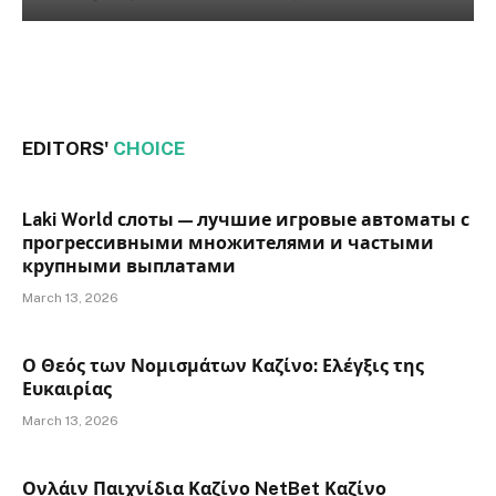
EDITORS'
CHOICE
Laki World слоты — лучшие игровые автоматы с
прогрессивными множителями и частыми
крупными выплатами
March 13, 2026
Ο Θεός των Νομισμάτων Καζίνο: Ελέγξις της
Ευκαιρίας
March 13, 2026
Ονλάιν Παιχνίδια Καζίνο NetBet Καζίνο