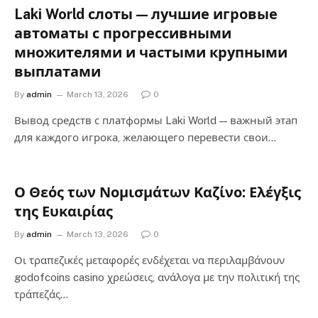
Laki World слоты — лучшие игровые
автоматы с прогрессивными
множителями и частыми крупными
выплатами
By
admin
March 13, 2026
0
Вывод средств с платформы Laki World — важный этап
для каждого игрока, желающего перевести свои…
Ο Θεός των Νομισμάτων Καζίνο: Ελέγξις
της Ευκαιρίας
By
admin
March 13, 2026
0
Οι τραπεζικές μεταφορές ενδέχεται να περιλαμβάνουν
godofcoins casino χρεώσεις, ανάλογα με την πολιτική της
τράπεζάς…