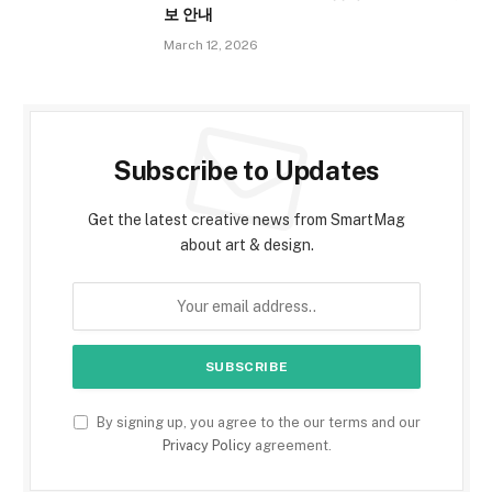
보 안내
March 12, 2026
Subscribe to Updates
Get the latest creative news from SmartMag
about art & design.
By signing up, you agree to the our terms and our
Privacy Policy
agreement.