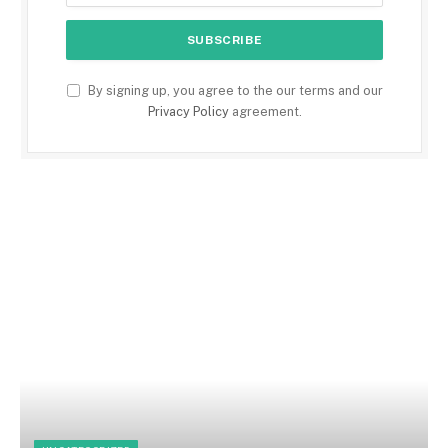
By signing up, you agree to the our terms and our
Privacy Policy
agreement.