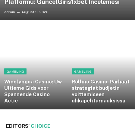
Platformu: GüncelGiris1xbet İncelemesi
admin
August 9, 2026
GAMBLING
GAMBLING
Winolympia Casino: Uw
Rollino Casino: Parhaat
Ultieme Gids voor
strategiat budjetin
Spannende Casino
voittamiseen
Actie
uhkapeliturnauksissa
EDITORS'
CHOICE