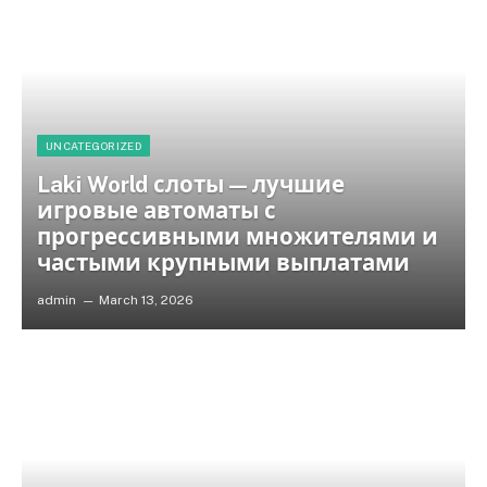
UNCATEGORIZED
Laki World слоты — лучшие
игровые автоматы с
прогрессивными множителями и
частыми крупными выплатами
admin
March 13, 2026