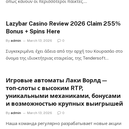
όπως κάνουν οι περισσότεροι παίκτες,…
Lazybar Casino Review 2026 Claim 255%
Bonus + Spins Here
By
admin
March 13, 2026
0
Συγκεκριμένα, έχει άδεια από την αρχή του Κουρασάο στο
όνομα της ιδιοκτήτριας εταιρείας, της Tendersoft…
Игровые автоматы Лаки Ворлд —
топ‑слоты с высоким RTP,
уникальными механиками, бонусами
и возможностью крупных выигрышей
By
admin
March 13, 2026
0
Наша команда регулярно разрабатывает новые акции